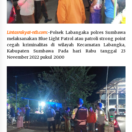
SATRESNARKOBA POLRES DOMPU AMANKAN
TERDUGA PELAKU NARKOTIKA DI KECAMATAN
KEMPO, BELASAN PAKET DIDUGA SABU DISITA
1 bulan ago
Lintasrakyat-ntb.com
:-Polsek Labangaka polres Sumbawa
melaksanakan Blue Light Patrol atau patroli strong point
cegah kriminalitas di wilayah Kecamatan Labangka,
Kabupaten Sumbawa Pada hari Rabu tanggal 23
November 2022 pukul 20.00