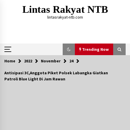
Skip
Lintas Rakyat NTB
to
content
lintasrakyat-ntb.com
Trending Now
Home
2022
November
24
Trending Now
Antisipasi 3C,Anggota Piket Polsek Labangka Giatkan
Patroli Blue Light Di Jam Rawan
Aksi Penggerebekan Pengedar Sabu di Dompu,
Ketegangan Memuncak di Kampung Bebas Dari
Narkoba
2 tahun ago
Polsek Kempo Serahkan ODGJ ke Ketua DPRD
Dompu untuk Dirujuk ke RSJ
22 jam ago