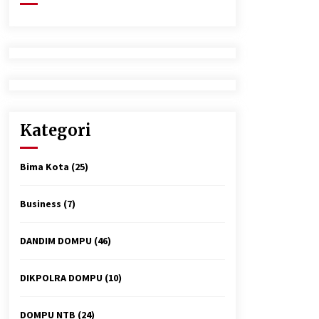
2 minggu ago
Tim Opsnal Polsek Kempo Amankan
salah satu Terduga Curanmor yang
sempat jadi DPO selama Sepekan
3 minggu ago
Polsek Pekat Kawal Aksi Petani Tebu
Secara Humanis, Dialog dengan PT
Kategori
SMS Hasilkan Kesepakatan Awal
Demi Menjaga Harkamtibmas
4 minggu ago
Bima Kota
(25)
Business
(7)
DANDIM DOMPU
(46)
DIKPOLRA DOMPU
(10)
DOMPU NTB
(24)