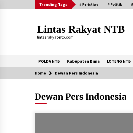
Skip
Trending Tags
# Peristiwa
# Politik
#
to
content
Lintas Rakyat NTB
lintasrakyat-ntb.com
POLDA NTB
Kabupaten Bima
LOTENG NTB
Home
Dewan Pers Indonesia
Trending Now
Dewan Pers Indonesia
Aksi Penggerebekan Pengedar Sabu
di Dompu, Ketegangan Memuncak di
Kampung Bebas Dari Narkoba
2 tahun ago
Stop Buang Biji Asam! Warga Nusa
Jaya Sulap Jadi Camilan Kekinian