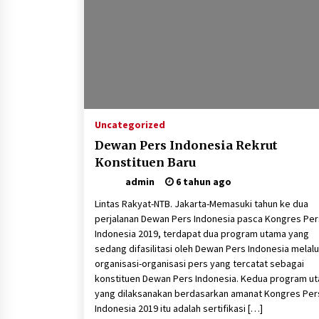
1 minggu ago
Sambut Hari Anak 2026 Bertema
“21 Kambeke Anak”, Babinkamtibmas
Desa Ta’a dan Babinsa Desa Ta’a
Gelar Patroli KambekeMalam
3 minggu ago
Tim Opsnal Polsek Kempo Amankan
salah satu Terduga Curanmor yang
Uncategorized
sempat jadi DPO selama Sepekan
Dewan Pers Indonesia Rekrut
3 minggu ago
Konstituen Baru
SATRESNARKOBA POLRES DOMPU
admin
6 tahun ago
AMANKAN TERDUGA PELAKU
NARKOTIKA DI KECAMATAN KEMPO,
Lintas Rakyat-NTB. Jakarta-Memasuki tahun ke dua
BELASAN PAKET DIDUGA SABU
1 bulan ago
perjalanan Dewan Pers Indonesia pasca Kongres Per
DISITA
Indonesia 2019, terdapat dua program utama yang
sedang difasilitasi oleh Dewan Pers Indonesia melalu
organisasi-organisasi pers yang tercatat sebagai
konstituen Dewan Pers Indonesia. Kedua program u
yang dilaksanakan berdasarkan amanat Kongres Per
Indonesia 2019 itu adalah sertifikasi […]