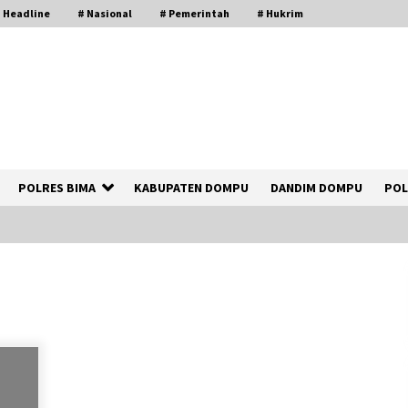
 Headline
# Nasional
# Pemerintah
# Hukrim
POLRES BIMA
KABUPATEN DOMPU
DANDIM DOMPU
POL
Polsek Kempo Serahkan ODGJ ke
Ketua DPRD Dompu untuk Dirujuk ke
RSJ
2 hari ago
Bupati Ady Tak Konsisten, Jargon
Jabatan Tanpa Mahar Hanya Modus