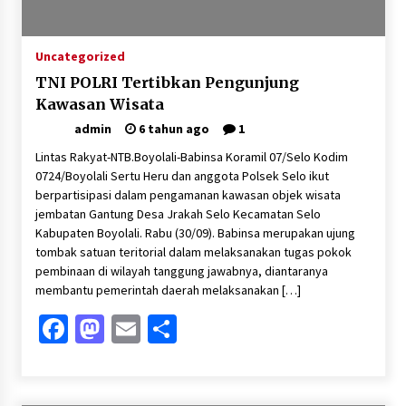
Uncategorized
TNI POLRI Tertibkan Pengunjung
Kawasan Wisata
admin
6 tahun ago
1
Lintas Rakyat-NTB.Boyolali-Babinsa Koramil 07/Selo Kodim
0724/Boyolali Sertu Heru dan anggota Polsek Selo ikut
berpartisipasi dalam pengamanan kawasan objek wisata
jembatan Gantung Desa Jrakah Selo Kecamatan Selo
Kabupaten Boyolali. Rabu (30/09). Babinsa merupakan ujung
tombak satuan teritorial dalam melaksanakan tugas pokok
pembinaan di wilayah tanggung jawabnya, diantaranya
membantu pemerintah daerah melaksanakan […]
Facebook
Mastodon
Email
Share