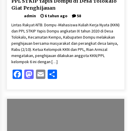
PPL STKIP Yapis Dompu di Desa Tolokalo
Giat Penghijauan
admin
6 tahun ago
58
Lintas Rakyat-NTB. Dompu -Mahasiswa Kuliah Kerja Nyata (KKN)
dan PPL STKIP Yapis Dompu angkatan IX tahun 2020 di Desa
Tolokalo, Kecamatan Kempo, Kabupaten Dompu melakukan
penghijauan bersama masyarakat dan perangkat desa lainya,
Rabu (2/10). Ketua Kelompok KKN dan PPL, Rian Armizal
mengatakan, penghijauan dilakukan anggota KKN/PPL
kelompok 6 ini dengan […]
Facebook
Mastodon
Email
Share