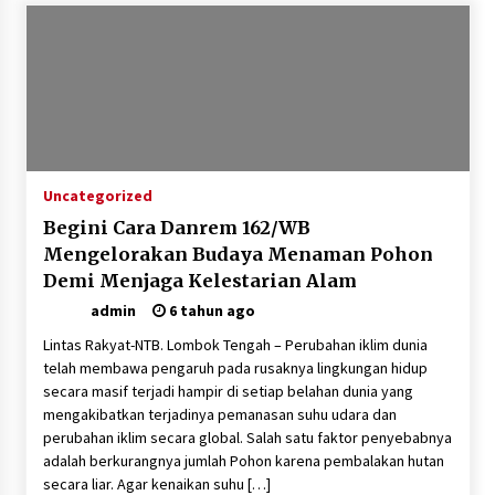
Polsek Pekat Kawal Aksi Petani Tebu Secara
Humanis, Dialog dengan PT SMS Hasilkan
Kesepakatan Awal Demi Menjaga Harkamtibmas
1 bulan ago
Uncategorized
Begini Cara Danrem 162/WB
Mengelorakan Budaya Menaman Pohon
Demi Menjaga Kelestarian Alam
admin
6 tahun ago
Lintas Rakyat-NTB. Lombok Tengah – Perubahan iklim dunia
telah membawa pengaruh pada rusaknya lingkungan hidup
secara masif terjadi hampir di setiap belahan dunia yang
mengakibatkan terjadinya pemanasan suhu udara dan
perubahan iklim secara global. Salah satu faktor penyebabnya
adalah berkurangnya jumlah Pohon karena pembalakan hutan
secara liar. Agar kenaikan suhu […]