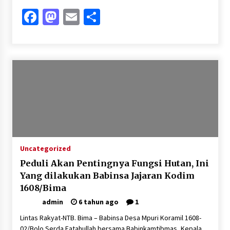
Facebook
Mastodon
Email
Share
Uncategorized
Peduli Akan Pentingnya Fungsi Hutan, Ini
Yang dilakukan Babinsa Jajaran Kodim
1608/Bima
admin
6 tahun ago
1
Lintas Rakyat-NTB. Bima – Babinsa Desa Mpuri Koramil 1608-
02/Bolo Serda Fatahullah bersama Babinkamtibmas, Kepala