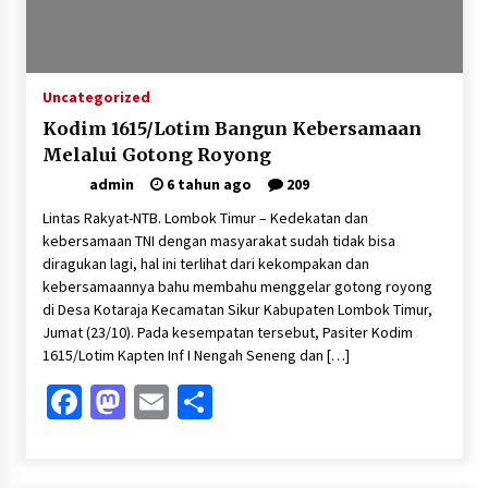
Sambut Hari Anak 2026 Bertema “21 Kambeke
Anak”, Babinkamtibmas Desa Ta’a dan Babinsa
Desa Ta’a Gelar Patroli KambekeMalam
3 minggu ago
Uncategorized
Pelarian terduga Otak Curanmor di Kecamatan
Kodim 1615/Lotim Bangun Kebersamaan
kempo, Berakhir di tangan Tim Opsnal Polsek
Kempo
Melalui Gotong Royong
4 minggu ago
admin
6 tahun ago
209
Lintas Rakyat-NTB. Lombok Timur – Kedekatan dan
Tim Opsnal Polsek Kempo Amankan salah satu
Terduga Curanmor yang sempat jadi DPO
kebersamaan TNI dengan masyarakat sudah tidak bisa
selama Sepekan
diragukan lagi, hal ini terlihat dari kekompakan dan
4 minggu ago
kebersamaannya bahu membahu menggelar gotong royong
di Desa Kotaraja Kecamatan Sikur Kabupaten Lombok Timur,
Tim Opsnal Polsek Kempo Amankan salah satu
Jumat (23/10). Pada kesempatan tersebut, Pasiter Kodim
Terduga Curanmor yang sempat jadi DPO
1615/Lotim Kapten Inf I Nengah Seneng dan […]
selama Sepekan
4 minggu ago
Facebook
Mastodon
Email
Share
Sekjen GTKN Desak Revisi PermenPANRB
Nomor 9 Tahun 2026, Soroti Ketidakpastian
Nasib PPPK Paruh Waktu di Tengah
Keterbatasan Fiskal Daerah
4 minggu ago