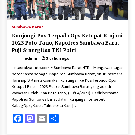
Sambut Hari Anak 2026 Bertema “21 Kambeke
Anak”, Babinkamtibmas Desa Ta’a dan Babinsa
Desa Ta’a Gelar Patroli KambekeMalam
3 minggu ago
Sumbawa Barat
Pelarian terduga Otak Curanmor di Kecamatan
Kunjungi Pos Terpadu Ops Ketupat Rinjani
kempo, Berakhir di tangan Tim Opsnal Polsek
Kempo
2023 Poto Tano, Kapolres Sumbawa Barat
4 minggu ago
Puji Sinergitas TNI Polri
admin
3 tahun ago
Tim Opsnal Polsek Kempo Amankan salah satu
Terduga Curanmor yang sempat jadi DPO
Lintasrakyat-ntb.com ~ Sumbawa Barat NTB – Mengawali tugas
selama Sepekan
perdananya sebagai Kapolres Sumbawa Barat, AKBP Yasmara
4 minggu ago
Harahap SIK melaksanakan kunjungan ke Pos Terpadu Ops
Ketupat Rinjani 2023 Polres Sumbawa Barat yang ada di
Tim Opsnal Polsek Kempo Amankan salah satu
kawasan Pelabuhan Poto Tano, (30/04/2023). Hadir bersama
Terduga Curanmor yang sempat jadi DPO
Kapolres Sumbawa Barat dalam kunjungan tersebut
selama Sepekan
KabagOps, Kasat Tahti serta Kasi […]
4 minggu ago
Facebook
Mastodon
Email
Share
Sekjen GTKN Desak Revisi PermenPANRB
Nomor 9 Tahun 2026, Soroti Ketidakpastian
Nasib PPPK Paruh Waktu di Tengah
Keterbatasan Fiskal Daerah
4 minggu ago