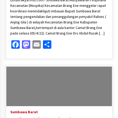
Lintasrakyat-ntb.com:- Smbawa Barat.Musyawarah Pimpinana
Kecamatan (Muspika) Kecamatan Brang Ene menggelar rapat
koordinasi menindaklajuti imbauan Bupati Sumbawa Barat
tentang pengendalian dan penanggulangan penyakit Rabies (
Anjing Gila ) di wilayah Kecamatan Brang Ene Kabupaten
Sumbawa Barat,bertempat di aula kantor Camat Brang Ene
pada selasa (05/4/22). Camat Brang Ene Drs Abdul Razak […]
Facebook
Mastodon
Email
Share
Sumbawa Barat