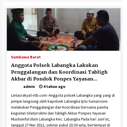
Polsek Pekat Kawal Aksi Petani Tebu Secara
Humanis, Dialog dengan PT SMS Hasilkan
Kesepakatan Awal Demi Menjaga Harkamtibmas
1 bulan ago
Sumbawa Barat
Anggota Polsek Labangka Lakukan
Penggalangan dan Koordinasi Tabligh
Akbar di Pondok Ponpes Yayasan
Mushaniful Ulum
admin
4 tahun ago
Lintasrakyat-ntb.com:-Anggota polsek Labangka yang yang di
pimpin langsung oleh kapolsek Labangka Iptu Sumarsono
melakukan Penggalangan dan Koordinasi bersama panitia
kegiatan Silaturrahmi dan Tabligh Akbar Ponpes Yayasan
Mushaniful Ulum Labangka Kec. Labangka Pada hari Jum’at,
tanggal 27 Mei 2022, sekitar pukul 20.30 wita, bertempat di