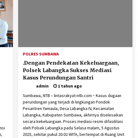
2 minggu ago
Pelarian terduga Otak Curanmor di
Kecamatan kempo, Berakhir di
tangan Tim Opsnal Polsek Kempo
3 minggu ago
Sekjen GTKN Desak Revisi
PermenPANRB Nomor 9 Tahun 2026,
POLRES SUMBAWA
Soroti Ketidakpastian Nasib PPPK
.Dengan Pendekatan Kekeluargaan,
Paruh Waktu di Tengah
4 minggu ago
Keterbatasan Fiskal Daerah
Polsek Labangka Sukses Mediasi
Kasus Perundungan Santri
admin
1 tahun ago
Sumbawa, NTB – lintasrakyat-ntb.com ~ Kasus dugaan
perundungan yang terjadi di lingkungan Pondok
Pesantren Yamaula, Desa Labangka IV, Kecamatan
Labangka, Kabupaten Sumbawa, akhirnya diselesaikan
secara kekeluargaan. Proses mediasi resmi difasilitasi
nsi
oleh Polsek Labangka pada Selasa malam, 5 Agustus
i,
2025, sekitar pukul 20.02 WITA, bertempat di Ruang Unit