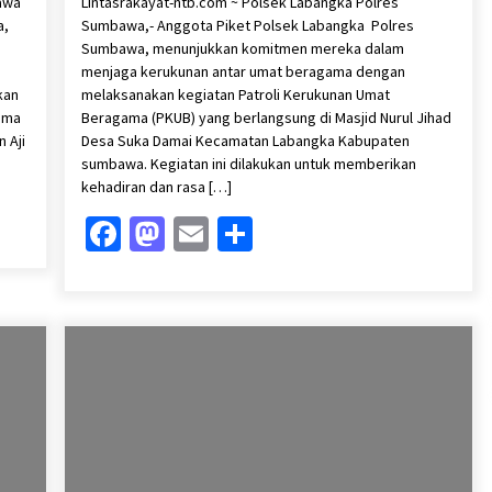
awa
Lintasrakayat-ntb.com ~ Polsek Labangka Polres
a,
Sumbawa,- Anggota Piket Polsek Labangka Polres
Sumbawa, menunjukkan komitmen mereka dalam
menjaga kerukunan antar umat beragama dengan
kan
melaksanakan kegiatan Patroli Kerukunan Umat
ama
Beragama (PKUB) yang berlangsung di Masjid Nurul Jihad
 Aji
Desa Suka Damai Kecamatan Labangka Kabupaten
sumbawa. Kegiatan ini dilakukan untuk memberikan
kehadiran dan rasa […]
Facebook
Mastodon
Email
Share