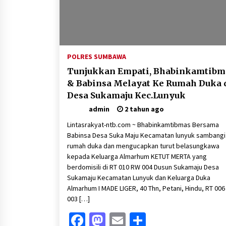
POLRES SUMBAWA
Tunjukkan Empati, Bhabinkamtibm
& Babinsa Melayat Ke Rumah Duka 
Desa Sukamaju Kec.Lunyuk
admin
2 tahun ago
Lintasrakyat-ntb.com ~ Bhabinkamtibmas Bersama
Babinsa Desa Suka Maju Kecamatan lunyuk sambangi
rumah duka dan mengucapkan turut belasungkawa
kepada Keluarga Almarhum KETUT MERTA yang
berdomisili di RT 010 RW 004 Dusun Sukamaju Desa
Sukamaju Kecamatan Lunyuk dan Keluarga Duka
Almarhum I MADE LIGER, 40 Thn, Petani, Hindu, RT 00
003 […]
Facebook
Mastodon
Email
Share