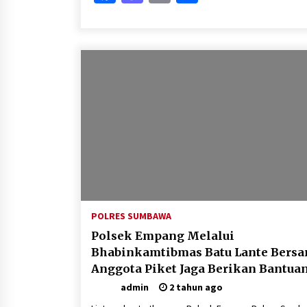
POLRES SUMBAWA
Polsek Empang Melalui
Bhabinkamtibmas Batu Lante Bers
Anggota Piket Jaga Berikan Bantua
Bansos Untuk Warganya yang Kura
admin
2 tahun ago
Mampu