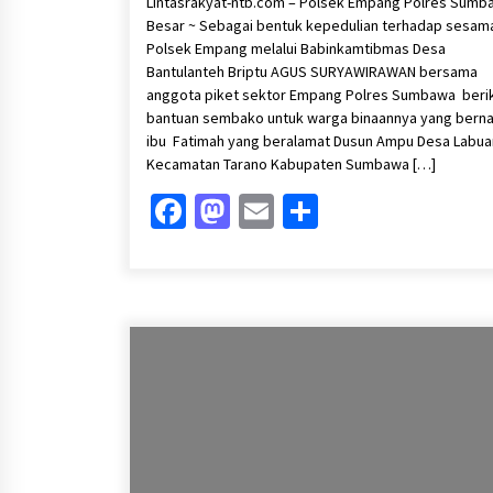
Lintasrakyat-ntb.com – Polsek Empang Polres Sumb
Besar ~ Sebagai bentuk kepedulian terhadap sesam
Polsek Empang melalui Babinkamtibmas Desa
Bantulanteh Briptu AGUS SURYAWIRAWAN bersama
anggota piket sektor Empang Polres Sumbawa beri
bantuan sembako untuk warga binaannya yang bern
ibu Fatimah yang beralamat Dusun Ampu Desa Labuan
Kecamatan Tarano Kabupaten Sumbawa […]
Facebook
Mastodon
Email
Share