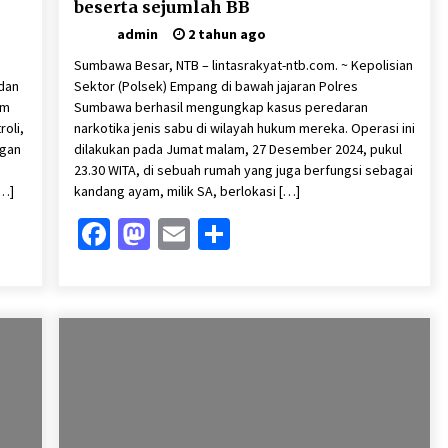
beserta sejumlah BB
admin
2 tahun ago
Sumbawa Besar, NTB – lintasrakyat-ntb.com. ~ Kepolisian
dan
Sektor (Polsek) Empang di bawah jajaran Polres
am
Sumbawa berhasil mengungkap kasus peredaran
oli,
narkotika jenis sabu di wilayah hukum mereka. Operasi ini
ngan
dilakukan pada Jumat malam, 27 Desember 2024, pukul
23.30 WITA, di sebuah rumah yang juga berfungsi sebagai
[…]
kandang ayam, milik SA, berlokasi […]
Facebook
Mastodon
Email
Share