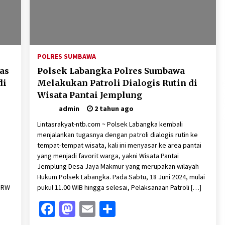
POLRES SUMBAWA
as
Polsek Labangka Polres Sumbawa
di
Melakukan Patroli Dialogis Rutin di
Wisata Pantai Jemplung
admin
2 tahun ago
Lintasrakyat-ntb.com ~ Polsek Labangka kembali
menjalankan tugasnya dengan patroli dialogis rutin ke
tempat-tempat wisata, kali ini menyasar ke area pantai
yang menjadi favorit warga, yakni Wisata Pantai
Jemplung Desa Jaya Makmur yang merupakan wilayah
Hukum Polsek Labangka. Pada Sabtu, 18 Juni 2024, mulai
6 RW
pukul 11.00 WIB hingga selesai, Pelaksanaan Patroli […]
Facebook
Mastodon
Email
Share