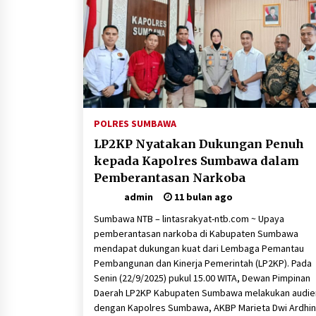
1 minggu ago
Sambut Hari Anak 2026 Bertema
“21 Kambeke Anak”, Babinkamtibmas
Desa Ta’a dan Babinsa Desa Ta’a
Gelar Patroli KambekeMalam
3 minggu ago
Tim Opsnal Polsek Kempo Amankan
salah satu Terduga Curanmor yang
POLRES SUMBAWA
sempat jadi DPO selama Sepekan
LP2KP Nyatakan Dukungan Penuh
3 minggu ago
kepada Kapolres Sumbawa dalam
Pemberantasan Narkoba
SATRESNARKOBA POLRES DOMPU
AMANKAN TERDUGA PELAKU
admin
11 bulan ago
NARKOTIKA DI KECAMATAN KEMPO,
BELASAN PAKET DIDUGA SABU
1 bulan ago
Sumbawa NTB – lintasrakyat-ntb.com ~ Upaya
DISITA
pemberantasan narkoba di Kabupaten Sumbawa
mendapat dukungan kuat dari Lembaga Pemantau
Pembangunan dan Kinerja Pemerintah (LP2KP). Pada
Senin (22/9/2025) pukul 15.00 WITA, Dewan Pimpinan
Daerah LP2KP Kabupaten Sumbawa melakukan audie
dengan Kapolres Sumbawa, AKBP Marieta Dwi Ardhin