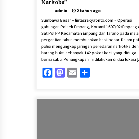
Narkoba”
admin
2 tahun ago
Sumbawa Besar – lintasrakyat-ntb.com ~ Operasi
gabungan Polsek Empang, Koramil 1607/02/Empang 
Sat Pol PP Kecamatan Empang dan Tarano pada mal
pergantian tahun membuahkan hasil besar. Dalam patr
polisi mengungkap jaringan peredaran narkotika de
barang bukti sebanyak 142 poket kecil yang diduga
berisi sabu. Penangkapan ini dilakukan di dua lokasi 
Facebook
Mastodon
Email
Share