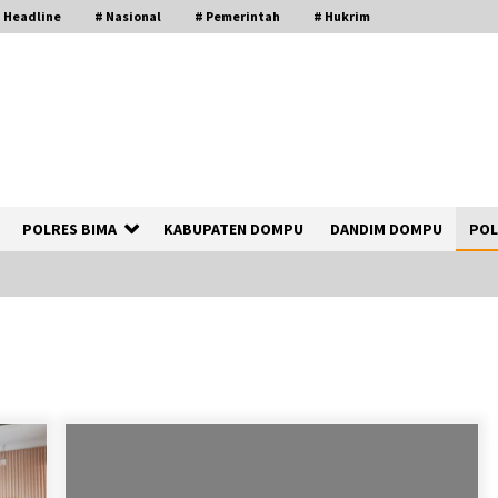
 Headline
# Nasional
# Pemerintah
# Hukrim
POLRES BIMA
KABUPATEN DOMPU
DANDIM DOMPU
POL
Polsek Kempo Serahkan ODGJ ke
Ketua DPRD Dompu untuk Dirujuk ke
RSJ
2 hari ago
Bupati Ady Tak Konsisten, Jargon
Jabatan Tanpa Mahar Hanya Modus