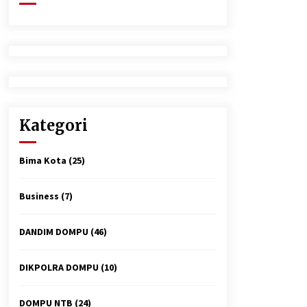
2 minggu ago
Tim Opsnal Polsek Kempo Amankan
salah satu Terduga Curanmor yang
sempat jadi DPO selama Sepekan
3 minggu ago
Polsek Pekat Kawal Aksi Petani Tebu
Secara Humanis, Dialog dengan PT
Kategori
SMS Hasilkan Kesepakatan Awal
Demi Menjaga Harkamtibmas
1 bulan ago
Bima Kota
(25)
Business
(7)
DANDIM DOMPU
(46)
DIKPOLRA DOMPU
(10)
DOMPU NTB
(24)