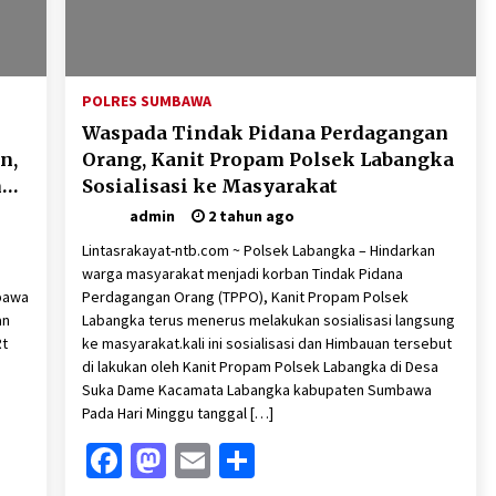
POLRES SUMBAWA
Waspada Tindak Pidana Perdagangan
n,
Orang, Kanit Propam Polsek Labangka
m
Sosialisasi ke Masyarakat
admin
2 tahun ago
Lintasrakayat-ntb.com ~ Polsek Labangka – Hindarkan
warga masyarakat menjadi korban Tindak Pidana
bawa
Perdagangan Orang (TPPO), Kanit Propam Polsek
an
Labangka terus menerus melakukan sosialisasi langsung
Rt
ke masyarakat.kali ini sosialisasi dan Himbauan tersebut
di lakukan oleh Kanit Propam Polsek Labangka di Desa
Suka Dame Kacamata Labangka kabupaten Sumbawa
Pada Hari Minggu tanggal […]
Facebook
Mastodon
Email
Share