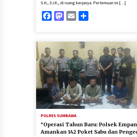
S.H., S.I.K., di ruang kerjanya. Pertemuan ini […]
Facebook
Mastodon
Email
Share
POLRES SUMBAWA
“Operasi Tahun Baru: Polsek Empa
Amankan 142 Poket Sabu dan Penge