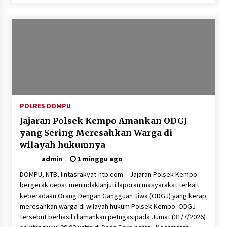
SATRESNARKOBA POLRES DOMPU AMANKAN
TERDUGA PELAKU NARKOTIKA DI KECAMATAN
KEMPO, BELASAN PAKET DIDUGA SABU DISITA
1 bulan ago
POLRES DOMPU
Jajaran Polsek Kempo Amankan ODGJ
yang Sering Meresahkan Warga di
wilayah hukumnya
admin
1 minggu ago
DOMPU, NTB, lintasrakyat-ntb.com – Jajaran Polsek Kempo
bergerak cepat menindaklanjuti laporan masyarakat terkait
keberadaan Orang Dengan Gangguan Jiwa (ODGJ) yang kerap
meresahkan warga di wilayah hukum Polsek Kempo. ODGJ
tersebut berhasil diamankan petugas pada Jumat (31/7/2026)