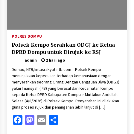
Pelarian terduga Otak Curanmor di Kecamatan
kempo, Berakhir di tangan Tim Opsnal Polsek
Kempo
3 minggu ago
Tim Opsnal Polsek Kempo Amankan salah satu
POLRES DOMPU
Terduga Curanmor yang sempat jadi DPO
selama Sepekan
Polsek Kempo Serahkan ODGJ ke Ketua
3 minggu ago
DPRD Dompu untuk Dirujuk ke RSJ
admin
2 hari ago
Tim Opsnal Polsek Kempo Amankan salah satu
Terduga Curanmor yang sempat jadi DPO
Dompu, NTB,lintasrakyat-ntb.com – Polsek Kempo
selama Sepekan
menunjukkan kepedulian terhadap kemanusiaan dengan
3 minggu ago
menyerahkan seorang Orang Dengan Gangguan Jiwa (ODGJ)
yakni Imansyah ( 43) yang berasal dari Kecamatan Kempo
Sekjen GTKN Desak Revisi PermenPANRB
Nomor 9 Tahun 2026, Soroti Ketidakpastian
kepada Ketua DPRD Kabupaten Dompu Ir Muttakun Abdullah.
Nasib PPPK Paruh Waktu di Tengah
Selasa (4/8/2026) di Polsek Kempo. Penyerahan ini dilakukan
Keterbatasan Fiskal Daerah
3 minggu ago
guna proses rujuk dan penanganan lebih lanjut di […]
Facebook
Mastodon
Email
Share
Polsek Pekat Kawal Aksi Petani Tebu Secara
Humanis, Dialog dengan PT SMS Hasilkan
Kesepakatan Awal Demi Menjaga Harkamtibmas
4 minggu ago