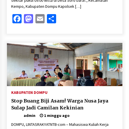
sekitar pukul 09.00 witta di Desa Soro barat , Kecamatan
Kempo, Kabupaten Dompu Kapolsek […]
Facebook
Mastodon
Email
Share
KABUPATEN DOMPU
Stop Buang Biji Asam! Warga Nusa Jaya
Sulap Jadi Camilan Kekinian
admin
1 minggu ago
DOMPU, LINTASRAKYATNTB-com – Mahasiswa Kuliah Kerja