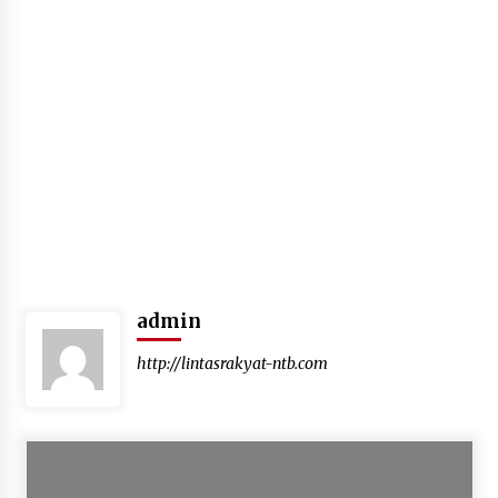
Jajaran Polsek Kempo Amankan ODGJ yang
Sering Meresahkan Warga di wilayah
hukumnya
1 minggu ago
Stop Buang Biji Asam! Warga Nusa Jaya Sulap
Jadi Camilan Kekinian
1 minggu ago
Bupati Ady Tak Konsisten, Jargon Jabatan
Tanpa Mahar Hanya Modus
2 minggu ago
Batu yang Dulunya Mengganggu, Kini Jadi
admin
Berkah Bagi Petani Desa Mpuri
2 minggu ago
http://lintasrakyat-ntb.com
Sambut Hari Anak 2026 Bertema “21 Kambeke
Anak”, Babinkamtibmas Desa Ta’a dan Babinsa
Desa Ta’a Gelar Patroli KambekeMalam
3 minggu ago