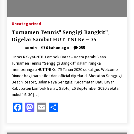
Pelarian terduga Otak Curanmor di Kecamatan
kempo, Berakhir di tangan Tim Opsnal Polsek
Kempo
3 minggu ago
Uncategorized
Turnamen Tennis” Sengigi Bangkit”,
Tim Opsnal Polsek Kempo Amankan salah satu
Terduga Curanmor yang sempat jadi DPO
Digelar Sambut HUT TNI Ke – 75
selama Sepekan
admin
6 tahun ago
255
4 minggu ago
Lintas Rakyat-NTB. Lombok Barat – Acara pembukaan
Tim Opsnal Polsek Kempo Amankan salah satu
Turnamen Tennis “Senggigi Bangkit” dalam rangka
Terduga Curanmor yang sempat jadi DPO
memperingati HUT TNI Ke-75 Tahun 2020 sekaligus Welcome
selama Sepekan
Dinner bagi para atlet dan official digelar di Sheraton Senggigi
4 minggu ago
Beach Resort, Jalan Raya Senggigi Kecamatan Batu Layar
Kabupaten Lombok Barat, Sabtu, 26 September 2020 sekitar
Sekjen GTKN Desak Revisi PermenPANRB
Nomor 9 Tahun 2026, Soroti Ketidakpastian
pukul 19. 30 […]
Nasib PPPK Paruh Waktu di Tengah
Keterbatasan Fiskal Daerah
Facebook
Mastodon
Email
Share
4 minggu ago
Polsek Pekat Kawal Aksi Petani Tebu Secara
Humanis, Dialog dengan PT SMS Hasilkan
Kesepakatan Awal Demi Menjaga Harkamtibmas
1 bulan ago