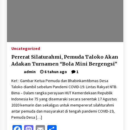
SATRESNARKOBA POLRES DOMPU AMANKAN
TERDUGA PELAKU NARKOTIKA DI KECAMATAN
KEMPO, BELASAN PAKET DIDUGA SABU DISITA
1 bulan ago
Uncategorized
Pererat Silaturahmi, Pemuda Taloko Akan
Adakan Turnamen “Bola Mini Bergengsi”
admin
6 tahun ago
1
Ket : Gambar Ketua Pemuda dan Bhabinkamtibmas Desa
Taloko diambil sebelum Pandemi COVID-19. Lintas Rakyat NTB.
Bima – Dalam rangka perayaan HUT Kemerdekaan Republik
Indonesia ke 75 yang disemaraki secara serentak 17 Agustus
2020 kemarin dan sekaligus untuk mempererat silahturahmi
antar pemuda dan masyarakat di tengah pandemi COVID-19,
Pemuda Desa […]
Facebook
Mastodon
Email
Share