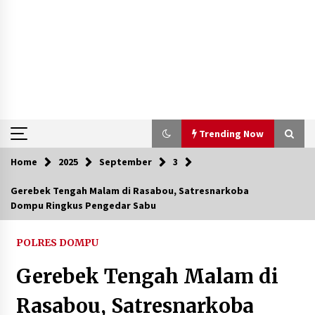
Trending Now
Home
2025
September
3
Trending Now
Gerebek Tengah Malam di Rasabou, Satresnarkoba
Dompu Ringkus Pengedar Sabu
Aksi Penggerebekan Pengedar Sabu di Dompu,
Ketegangan Memuncak di Kampung Bebas Dari
Narkoba
POLRES DOMPU
2 tahun ago
Gerebek Tengah Malam di
Polsek Kempo Serahkan ODGJ ke Ketua DPRD
Dompu untuk Dirujuk ke RSJ
Rasabou, Satresnarkoba
3 hari ago