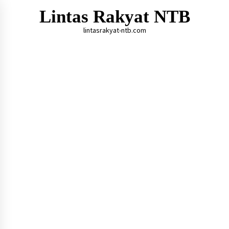
Skip
Lintas Rakyat NTB
to
content
lintasrakyat-ntb.com