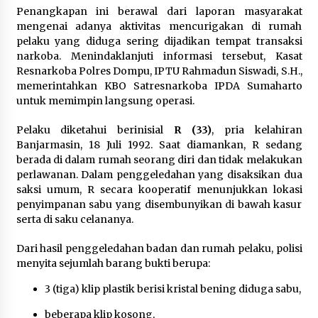
Penangkapan ini berawal dari laporan masyarakat
1 bulan ago
mengenai adanya aktivitas mencurigakan di rumah
pelaku yang diduga sering dijadikan tempat transaksi
SATRESNARKOBA POLRES DOMPU AMANKAN
TERDUGA PELAKU NARKOTIKA DI KECAMATAN
narkoba. Menindaklanjuti informasi tersebut, Kasat
KEMPO, BELASAN PAKET DIDUGA SABU DISITA
Resnarkoba Polres Dompu, IPTU Rahmadun Siswadi, S.H.,
1 bulan ago
memerintahkan KBO Satresnarkoba IPDA Sumaharto
untuk memimpin langsung operasi.
Pelaku diketahui berinisial
R (33)
, pria kelahiran
Banjarmasin, 18 Juli 1992. Saat diamankan, R sedang
berada di dalam rumah seorang diri dan tidak melakukan
perlawanan. Dalam penggeledahan yang disaksikan dua
saksi umum, R secara kooperatif menunjukkan lokasi
penyimpanan sabu yang disembunyikan di bawah kasur
serta di saku celananya.
Dari hasil penggeledahan badan dan rumah pelaku, polisi
menyita sejumlah barang bukti berupa:
3 (tiga) klip plastik berisi kristal bening diduga sabu,
beberapa klip kosong,