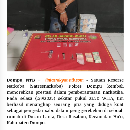
Pelarian terduga Otak Curanmor di Kecamatan
kempo, Berakhir di tangan Tim Opsnal Polsek
Kempo
3 minggu ago
Tim Opsnal Polsek Kempo Amankan salah satu
Terduga Curanmor yang sempat jadi DPO
selama Sepekan
3 minggu ago
Tim Opsnal Polsek Kempo Amankan salah satu
Terduga Curanmor yang sempat jadi DPO
selama Sepekan
Dompu, NTB
–
lintasrakyat-ntb.com
~ Satuan Reserse
3 minggu ago
Narkoba (Satresnarkoba) Polres Dompu kembali
menorehkan prestasi dalam pemberantasan narkotika.
Sekjen GTKN Desak Revisi PermenPANRB
Nomor 9 Tahun 2026, Soroti Ketidakpastian
Pada Selasa (2/9/2025) sekitar pukul 23.50 WITA, tim
Nasib PPPK Paruh Waktu di Tengah
berhasil menangkap seorang pria yang diduga kuat
Keterbatasan Fiskal Daerah
4 minggu ago
sebagai pengedar sabu dalam penggerebekan di sebuah
rumah di Dusun Lanta, Desa Rasabou, Kecamatan Hu’u,
Polsek Pekat Kawal Aksi Petani Tebu Secara
Kabupaten Dompu.
Humanis, Dialog dengan PT SMS Hasilkan
Kesepakatan Awal Demi Menjaga Harkamtibmas