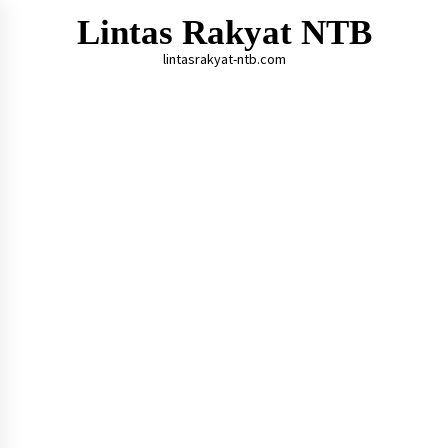
Skip
Lintas Rakyat NTB
to
content
lintasrakyat-ntb.com