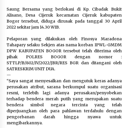
1 bulan ago
Saung Bersama yang berlokasi di Kp. Cibadak Bukit
Alisano, Desa Cijeruk kecamatan Cijeruk kabupaten
SATRESNARKOBA POLRES DOMPU AMANKAN
Bogor tersebut, diduga dirusak pada tanggal 30 April
TERDUGA PELAKU NARKOTIKA DI KECAMATAN
KEMPO, BELASAN PAKET DIDUGA SABU DISITA
2022 sekitar jam 14.30 WIB.
1 bulan ago
Pelaporan yang dilakukan oleh Finosya Maradona
Tahapary selaku Sekjen atas nama korban IPWL-GMDM
DPW KABUPATEN BOGOR tersebut telah diterima oleh
pihak POLRES BOGOR dengan nomor :
STTLP/B/802/IV/2022/JBR/RES BGR dan ditangani oleh
SATRESKRIM UNIT DUA.
—
“Saya sangat menyesalkan dan mengutuk keras adanya
perusakan atribut, sarana berkumpul suatu organisasi
resmi, terlebih lagi adanya perusakan/penyobekan
terhadap bendera merah putih yang merupakan suatu
bendera simbol negara tercinta yang telah
diperjuangkan oleh para pahlawan terdahulu dengan
pengorbanan darah hingga nyawa untuk
mengibarkannya.