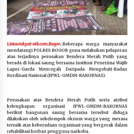
Pelarian terduga Otak Curanmor di Kecamatan
kempo, Berakhir di tangan Tim Opsnal Polsek
Kempo
3 minggu ago
Tim Opsnal Polsek Kempo Amankan salah satu
Terduga Curanmor yang sempat jadi DPO
Lintasrakyat-ntb.com.Bogor
,-Beberapa warga masyarakat
selama Sepekan
mendatangi POLRES BOGOR guna melakukan pelaporan
4 minggu ago
atas terjadinya perusakan Bendera Merah Putih yang
berada di lokasi saung bersama Institusi Penerima Wajib
Tim Opsnal Polsek Kempo Amankan salah satu
Lapor-Garda Mencegah Daripada Mengobati-Badan
Terduga Curanmor yang sempat jadi DPO
Kordinasi Nasional (IPWL-GMDM-BAKORNAS).
selama Sepekan
4 minggu ago
Sekjen GTKN Desak Revisi PermenPANRB
Perusakan atas Bendera Merah Putih serta atribut
Nomor 9 Tahun 2026, Soroti Ketidakpastian
Nasib PPPK Paruh Waktu di Tengah
kelengkapan organisasi IPWL-GMDM-BAKORNAS
Keterbatasan Fiskal Daerah
4 minggu ago
berikut bangunan saung bersama tersebut diduga
dilakukan oleh sekelompok oknum warga yang merasa
Polsek Pekat Kawal Aksi Petani Tebu Secara
terusik atas keberadaan organisasi yang bergerak dalam
Humanis, Dialog dengan PT SMS Hasilkan
rehabilitasi korban pengguna narkoba.
Kesepakatan Awal Demi Menjaga Harkamtibmas