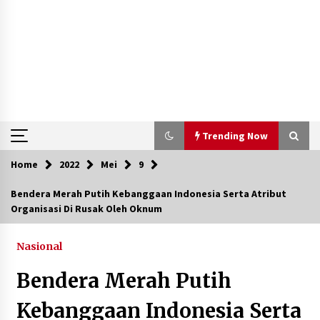
Trending Now
Home
2022
Mei
9
Trending Now
Bendera Merah Putih Kebanggaan Indonesia Serta Atribut
Organisasi Di Rusak Oleh Oknum
Aksi Penggerebekan Pengedar Sabu di Dompu,
Ketegangan Memuncak di Kampung Bebas Dari
Narkoba
Nasional
2 tahun ago
Bendera Merah Putih
Polsek Kempo Serahkan ODGJ ke Ketua DPRD
Dompu untuk Dirujuk ke RSJ
Kebanggaan Indonesia Serta
4 hari ago