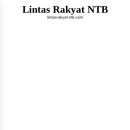
Skip
Lintas Rakyat NTB
to
content
lintasrakyat-ntb.com