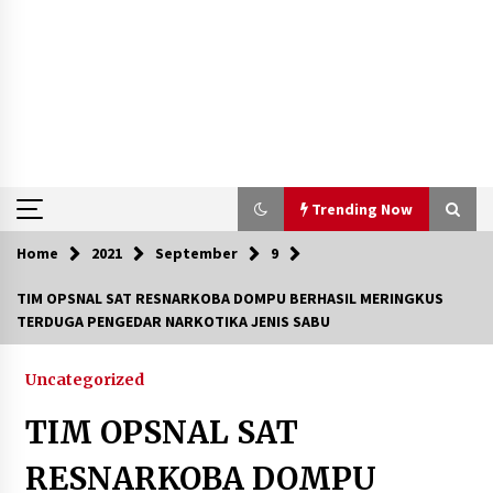
Trending Now
Home
2021
September
9
Trending Now
TIM OPSNAL SAT RESNARKOBA DOMPU BERHASIL MERINGKUS
TERDUGA PENGEDAR NARKOTIKA JENIS SABU
Aksi Penggerebekan Pengedar Sabu di Dompu,
Ketegangan Memuncak di Kampung Bebas Dari
Narkoba
Uncategorized
2 tahun ago
TIM OPSNAL SAT
Polsek Kempo Serahkan ODGJ ke Ketua DPRD
Dompu untuk Dirujuk ke RSJ
RESNARKOBA DOMPU
4 hari ago