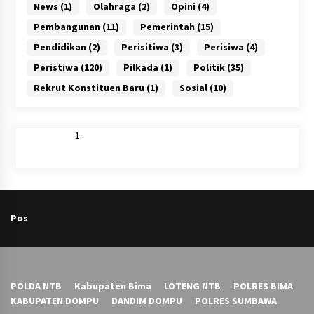
News
(1)
Olahraga
(2)
Opini
(4)
Pembangunan
(11)
Pemerintah
(15)
Pendidikan
(2)
Perisitiwa
(3)
Perisiwa
(4)
Peristiwa
(120)
Pilkada
(1)
Politik
(35)
Rekrut Konstituen Baru
(1)
Sosial
(10)
Pos
POLDA NTB
Kabupaten Bima
LOTENG NTB
POLRES BIMA
KABUPATEN DOMPU
DANDIM DOMPU
POLRES SUMBAWA