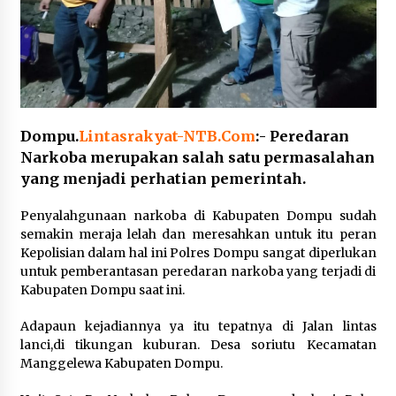
Pelarian terduga Otak Curanmor di Kecamatan
kempo, Berakhir di tangan Tim Opsnal Polsek
Kempo
3 minggu ago
Tim Opsnal Polsek Kempo Amankan salah satu
Terduga Curanmor yang sempat jadi DPO
Dompu.
Lintasrakyat-NTB.Com
:- Peredaran
selama Sepekan
Narkoba merupakan salah satu permasalahan
4 minggu ago
yang menjadi perhatian pemerintah.
Tim Opsnal Polsek Kempo Amankan salah satu
Terduga Curanmor yang sempat jadi DPO
Penyalahgunaan narkoba di Kabupaten Dompu sudah
selama Sepekan
semakin meraja lelah dan meresahkan untuk itu peran
4 minggu ago
Kepolisian dalam hal ini Polres Dompu sangat diperlukan
untuk pemberantasan peredaran narkoba yang terjadi di
Sekjen GTKN Desak Revisi PermenPANRB
Kabupaten Dompu saat ini.
Nomor 9 Tahun 2026, Soroti Ketidakpastian
Nasib PPPK Paruh Waktu di Tengah
Keterbatasan Fiskal Daerah
Adapaun kejadiannya ya itu tepatnya di Jalan lintas
4 minggu ago
lanci,di tikungan kuburan. Desa soriutu Kecamatan
Manggelewa Kabupaten Dompu.
Polsek Pekat Kawal Aksi Petani Tebu Secara
Humanis, Dialog dengan PT SMS Hasilkan
Kesepakatan Awal Demi Menjaga Harkamtibmas