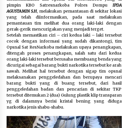
pimpin KBO Satresnarkoba Polres Dompu
IPDA
AGUSTAMIN S.H
, melakukan pemantauan di sekitar lokasi
yang telah diinformasikan, pada saat melakukan
pemantauan tim melihat dua orang laki-laki dengan
gerak-gerik mencurigakan yang menjadi terget.
Setelah memastikan ciri – ciri kedua laki – laki tersebut
cocok dengan informasi yang sudah dikantongi, tim
Opsnal Sat ResNarkoba melakukan upaya penangkapan,
ditengah proses penangkapan, salah satu dari kedua
orang laki-laki tersebut berusaha membuang benda yang
dicurigai sebagai barang bukti narkotika tersebut ke arah
sawah. Melihat hal tersebut dengan sigap tim opsnal
melaksanakan penggeledahan dan berupaya mencari
barang bukti yang di buang tersebut, dari hasil
penggeledahan badan dan pencarian di sekitar TKP
tersebut ditemukan 2 (dua) Gulung plastik klip transparan
yg di dalamnya berisi kristal bening yang diduga
narkotika jenis shabu-shabu.