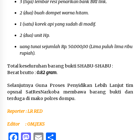
3 (tiga) lembar resi penarikan bank BRI link.
2 (dua) buah dompet warna hitam.
1 (satu) korek api yang sudah di modif.
2 (dua) unit Hp.
uang tunai sejumlah Rp. 50.000,00 (Lima puluh lima ribu
rupiah).
Total keseluruhan barang bukti SHABU-SHABU :
Berat brutto :
0.82 gram
.
Selanjutnya Guna Proses Penyidikan Lebih Lanjut tim
opsnal SatResNarkoba membawa barang bukti dan
terduga di mako polres dompu.
Reporter : LR RED
Editor : OM.JEKS
Facebook
Mastodon
Email
Share