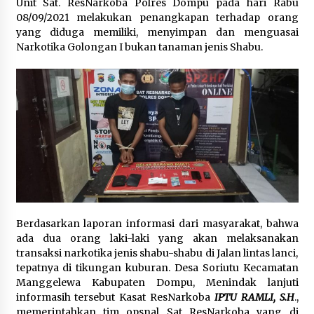
Unit Sat. ResNarkoba Polres Dompu pada hari Rabu
1 bulan ago
08/09/2021 melakukan penangkapan terhadap orang
yang diduga memiliki, menyimpan dan menguasai
SATRESNARKOBA POLRES DOMPU AMANKAN
Narkotika Golongan I bukan tanaman jenis Shabu.
TERDUGA PELAKU NARKOTIKA DI KECAMATAN
KEMPO, BELASAN PAKET DIDUGA SABU DISITA
1 bulan ago
Berdasarkan laporan informasi dari masyarakat, bahwa
ada dua orang laki-laki yang akan melaksanakan
transaksi narkotika jenis shabu-shabu di Jalan lintas lanci,
tepatnya di tikungan kuburan. Desa Soriutu Kecamatan
Manggelewa Kabupaten Dompu, Menindak lanjuti
informasih tersebut Kasat ResNarkoba
IPTU RAMLI, S.H
.,
memerintahkan tim opsnal Sat ResNarkoba yang di