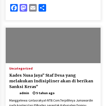
Facebook
Mastodon
Email
Share
Uncategorized
Kades Nusa Jaya” Staf Desa yang
melakukan Indisipliner akan di berikan
Sanksi Keras”
admin
5 tahun ago
Manggelewa:-Lintasrakyat-NTB.Com.Terpilihnya Jumawardin
pada konterstasi Pilkades serentak Kabupaten Dompu