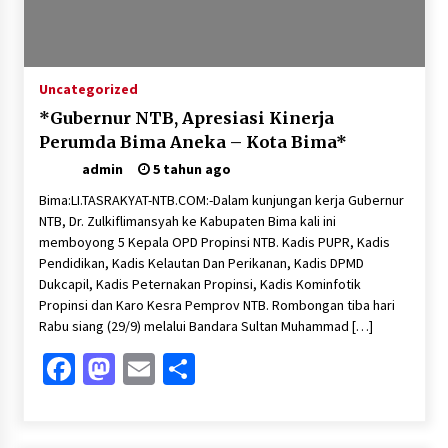
Sambut Hari Anak 2026 Bertema “21 Kambeke
Anak”, Babinkamtibmas Desa Ta’a dan Babinsa
Desa Ta’a Gelar Patroli KambekeMalam
3 minggu ago
Uncategorized
Pelarian terduga Otak Curanmor di Kecamatan
*Gubernur NTB, Apresiasi Kinerja
kempo, Berakhir di tangan Tim Opsnal Polsek
Kempo
Perumda Bima Aneka – Kota Bima*
4 minggu ago
admin
5 tahun ago
Bima:LI.TASRAKYAT-NTB.COM:-Dalam kunjungan kerja Gubernur
Tim Opsnal Polsek Kempo Amankan salah satu
Terduga Curanmor yang sempat jadi DPO
NTB, Dr. Zulkiflimansyah ke Kabupaten Bima kali ini
selama Sepekan
memboyong 5 Kepala OPD Propinsi NTB. Kadis PUPR, Kadis
4 minggu ago
Pendidikan, Kadis Kelautan Dan Perikanan, Kadis DPMD
Dukcapil, Kadis Peternakan Propinsi, Kadis Kominfotik
Tim Opsnal Polsek Kempo Amankan salah satu
Propinsi dan Karo Kesra Pemprov NTB. Rombongan tiba hari
Terduga Curanmor yang sempat jadi DPO
Rabu siang (29/9) melalui Bandara Sultan Muhammad […]
selama Sepekan
4 minggu ago
Facebook
Mastodon
Email
Share
Sekjen GTKN Desak Revisi PermenPANRB
Nomor 9 Tahun 2026, Soroti Ketidakpastian
Nasib PPPK Paruh Waktu di Tengah
Keterbatasan Fiskal Daerah
4 minggu ago