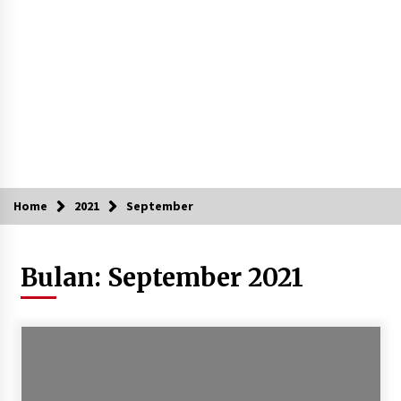
Polsek Kempo Serahkan ODGJ ke Ketua DPRD
Dompu untuk Dirujuk ke RSJ
5 hari ago
Jajaran Polsek Kempo Amankan ODGJ yang
Sering Meresahkan Warga di wilayah
hukumnya
2 minggu ago
Stop Buang Biji Asam! Warga Nusa Jaya Sulap
Jadi Camilan Kekinian
Home
2021
September
2 minggu ago
Bupati Ady Tak Konsisten, Jargon Jabatan
Bulan:
September 2021
Tanpa Mahar Hanya Modus
2 minggu ago
Batu yang Dulunya Mengganggu, Kini Jadi
Berkah Bagi Petani Desa Mpuri
2 minggu ago