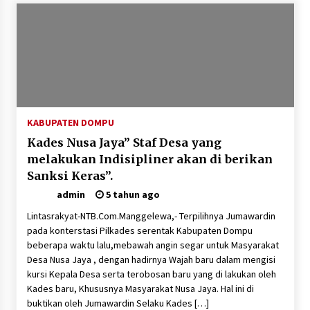
Polsek Pekat Kawal Aksi Petani Tebu Secara
Humanis, Dialog dengan PT SMS Hasilkan
Kesepakatan Awal Demi Menjaga Harkamtibmas
1 bulan ago
KABUPATEN DOMPU
Kades Nusa Jaya” Staf Desa yang
melakukan Indisipliner akan di berikan
Sanksi Keras”.
admin
5 tahun ago
Lintasrakyat-NTB.Com.Manggelewa,- Terpilihnya Jumawardin
pada konterstasi Pilkades serentak Kabupaten Dompu
beberapa waktu lalu,mebawah angin segar untuk Masyarakat
Desa Nusa Jaya , dengan hadirnya Wajah baru dalam mengisi
kursi Kepala Desa serta terobosan baru yang di lakukan oleh
Kades baru, Khususnya Masyarakat Nusa Jaya. Hal ini di
buktikan oleh Jumawardin Selaku Kades […]