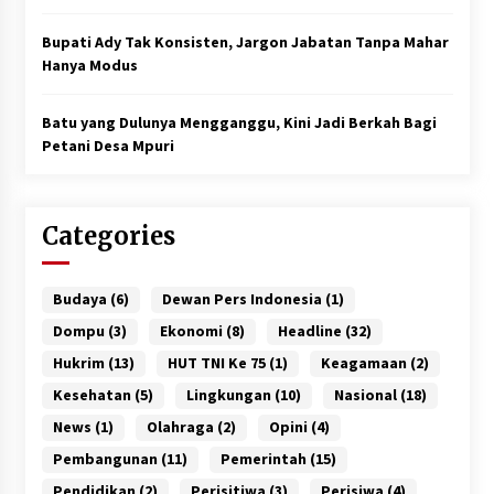
Bupati Ady Tak Konsisten, Jargon Jabatan Tanpa Mahar
Hanya Modus
Batu yang Dulunya Mengganggu, Kini Jadi Berkah Bagi
Petani Desa Mpuri
Categories
Budaya
(6)
Dewan Pers Indonesia
(1)
Dompu
(3)
Ekonomi
(8)
Headline
(32)
Hukrim
(13)
HUT TNI Ke 75
(1)
Keagamaan
(2)
Kesehatan
(5)
Lingkungan
(10)
Nasional
(18)
News
(1)
Olahraga
(2)
Opini
(4)
Pembangunan
(11)
Pemerintah
(15)
Pendidikan
(2)
Perisitiwa
(3)
Perisiwa
(4)