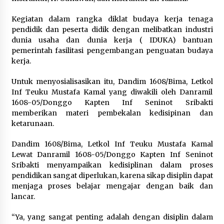
Pelarian terduga Otak Curanmor di Kecamatan
Kegiatan dalam rangka diklat budaya kerja tenaga
kempo, Berakhir di tangan Tim Opsnal Polsek
pendidik dan peserta didik dengan melibatkan industri
Kempo
dunia usaha dan dunia kerja ( IDUKA) bantuan
3 minggu ago
pemerintah fasilitasi pengembangan penguatan budaya
kerja.
Tim Opsnal Polsek Kempo Amankan salah satu
Terduga Curanmor yang sempat jadi DPO
selama Sepekan
Untuk menyosialisasikan itu, Dandim 1608/Bima, Letkol
4 minggu ago
Inf Teuku Mustafa Kamal yang diwakili oleh Danramil
1608-05/Donggo Kapten Inf Seninot Sribakti
Tim Opsnal Polsek Kempo Amankan salah satu
memberikan materi pembekalan kedisipinan dan
Terduga Curanmor yang sempat jadi DPO
ketarunaan.
selama Sepekan
4 minggu ago
Dandim 1608/Bima, Letkol Inf Teuku Mustafa Kamal
Lewat Danramil 1608-05/Donggo Kapten Inf Seninot
Sekjen GTKN Desak Revisi PermenPANRB
Sribakti menyampaikan kedisiplinan dalam proses
Nomor 9 Tahun 2026, Soroti Ketidakpastian
Nasib PPPK Paruh Waktu di Tengah
pendidikan sangat diperlukan, karena sikap disiplin dapat
Keterbatasan Fiskal Daerah
4 minggu ago
menjaga proses belajar mengajar dengan baik dan
lancar.
Polsek Pekat Kawal Aksi Petani Tebu Secara
Humanis, Dialog dengan PT SMS Hasilkan
“Ya, yang sangat penting adalah dengan disiplin dalam
Kesepakatan Awal Demi Menjaga Harkamtibmas