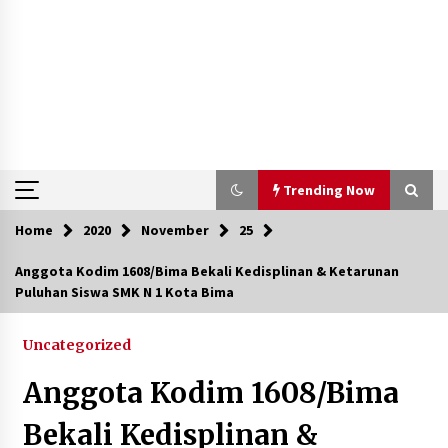
Trending Now
Home
2020
November
25
Trending Now
Anggota Kodim 1608/Bima Bekali Kedisplinan & Ketarunan
Puluhan Siswa SMK N 1 Kota Bima
Aksi Penggerebekan Pengedar Sabu di Dompu,
Ketegangan Memuncak di Kampung Bebas Dari
Narkoba
Uncategorized
2 tahun ago
Anggota Kodim 1608/Bima
Polsek Kempo Serahkan ODGJ ke Ketua DPRD
Dompu untuk Dirujuk ke RSJ
Bekali Kedisplinan &
4 hari ago