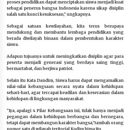
proses pendidikan dapat menciptakan siswa menjadi kuat
1 bulan ago
sebagai penerus bangsa Indonesia karena sikap disiplin
salah satu kunci kesuksesan,” ungkapnya.
SATRESNARKOBA POLRES DOMPU AMANKAN
TERDUGA PELAKU NARKOTIKA DI KECAMATAN
Sebagai satuan kewilayahan, kita terus berupaya
KEMPO, BELASAN PAKET DIDUGA SABU DISITA
mendukung dan membantu lembaga pendidikan yang
1 bulan ago
berada diwilayah binaan dalam pembentukan karakter
siswa.
Adapun tujuanya untuk meningkatkan disiplin agar para
peserta menjadi generasi yang berdaya saing tinggi,
bermartabat, dan berjiwa patriot.
Selain itu Kata Dandim, Siswa harus dapat mengamalkan
nilai-nilai kebangsaan secara nyata dalam kehidupan
sehari-hari, agar tercapai keadilan dan keserasian dalam
kehidupan di lingkungan masyarakat.
“Iya, apalagi 4 Pilar Kebangsaan ini, tidak hanya menjadi
pegangan dalam kehidupan berbangsa dan bernegara,
tetapi dapat membangun karakter bangsa,”tambah orang
nomor satu di wilayah teritorial Kodim bima itu.