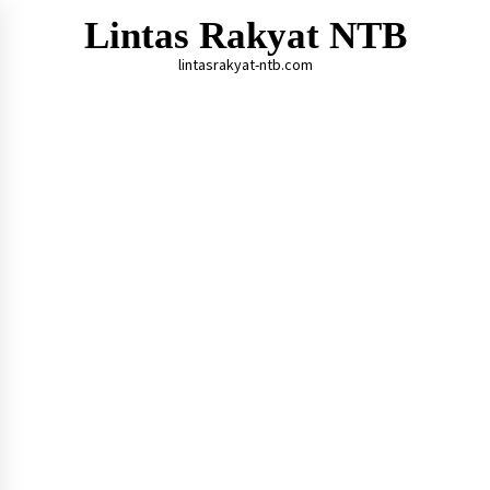
Skip
Lintas Rakyat NTB
to
content
lintasrakyat-ntb.com