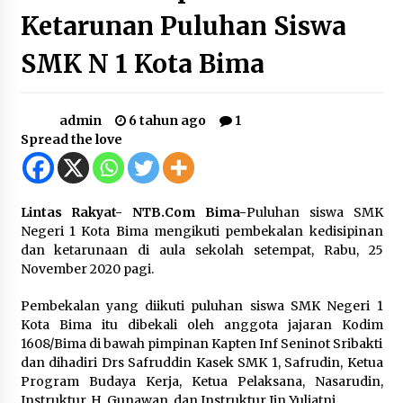
Ketarunan Puluhan Siswa
Jajaran Polsek Kempo Amankan ODGJ yang
Sering Meresahkan Warga di wilayah
SMK N 1 Kota Bima
hukumnya
1 minggu ago
Stop Buang Biji Asam! Warga Nusa Jaya Sulap
admin
6 tahun ago
1
Jadi Camilan Kekinian
Spread the love
2 minggu ago
Bupati Ady Tak Konsisten, Jargon Jabatan
Tanpa Mahar Hanya Modus
Lintas Rakyat- NTB.Com Bima-
Puluhan siswa SMK
2 minggu ago
Negeri 1 Kota Bima mengikuti pembekalan kedisipinan
dan ketarunaan di aula sekolah setempat, Rabu, 25
Batu yang Dulunya Mengganggu, Kini Jadi
November 2020 pagi.
Berkah Bagi Petani Desa Mpuri
2 minggu ago
Pembekalan yang diikuti puluhan siswa SMK Negeri 1
Kota Bima itu dibekali oleh anggota jajaran Kodim
1608/Bima di bawah pimpinan Kapten Inf Seninot Sribakti
Sambut Hari Anak 2026 Bertema “21 Kambeke
Anak”, Babinkamtibmas Desa Ta’a dan Babinsa
dan dihadiri Drs Safruddin Kasek SMK 1, Safrudin, Ketua
Desa Ta’a Gelar Patroli KambekeMalam
Program Budaya Kerja, Ketua Pelaksana, Nasarudin,
3 minggu ago
Instruktur, H. Gunawan, dan Instruktur Iin Yuliatni.