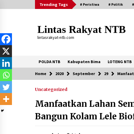
Skip
Trending Tags
# Peristiwa
# Politik
#
to
content
Lintas Rakyat NTB
lintasrakyat-ntb.com
POLDA NTB
Kabupaten Bima
LOTENG NTB
Home
2020
September
29
Manfaat
Trending Now
Uncategorized
Aksi Penggerebekan Pengedar Sabu
di Dompu, Ketegangan Memuncak di
Manfaatkan Lahan Sem
Kampung Bebas Dari Narkoba
2 tahun ago
Bangun Kolam Lele Bio
Stop Buang Biji Asam! Warga Nusa
Jaya Sulap Jadi Camilan Kekinian