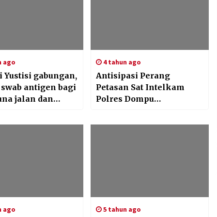
n ago
4 tahun ago
i Yustisi gabungan,
Antisipasi Perang
 swab antigen bagi
Petasan Sat Intelkam
na jalan dan
Polres Dompu
jung pasar yang
Laksanakan Patroli
 menggunakan
Subuh
r
n ago
5 tahun ago