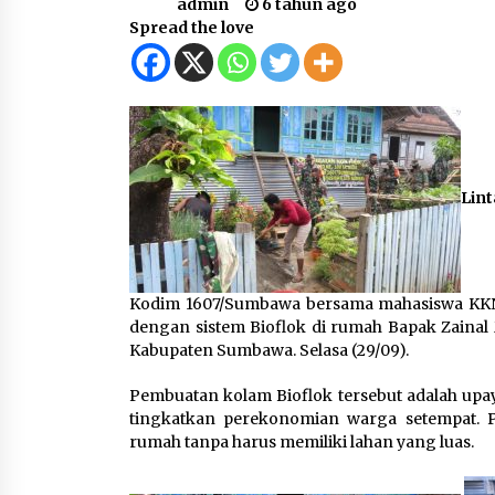
admin
6 tahun ago
1 minggu ago
Spread the love
Sambut Hari Anak 2026 Bertema
“21 Kambeke Anak”, Babinkamtibmas
Desa Ta’a dan Babinsa Desa Ta’a
Gelar Patroli KambekeMalam
3 minggu ago
Tim Opsnal Polsek Kempo Amankan
salah satu Terduga Curanmor yang
Lin
sempat jadi DPO selama Sepekan
3 minggu ago
SATRESNARKOBA POLRES DOMPU
AMANKAN TERDUGA PELAKU
Kodim 1607/Sumbawa bersama mahasiswa KKN
NARKOTIKA DI KECAMATAN KEMPO,
dengan sistem Bioflok di rumah Bapak Zainal
BELASAN PAKET DIDUGA SABU
1 bulan ago
DISITA
Kabupaten Sumbawa. Selasa (29/09).
Pembuatan kolam Bioflok tersebut adalah u
tingkatkan perekonomian warga setempat.
rumah tanpa harus memiliki lahan yang luas.