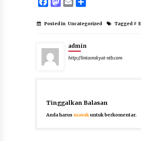
Facebook
Mastodon
Email
Share
Posted in
Uncategorized
Tagged #
admin
http://lintasrakyat-ntb.com
Tinggalkan Balasan
Anda harus
masuk
untuk berkomentar.