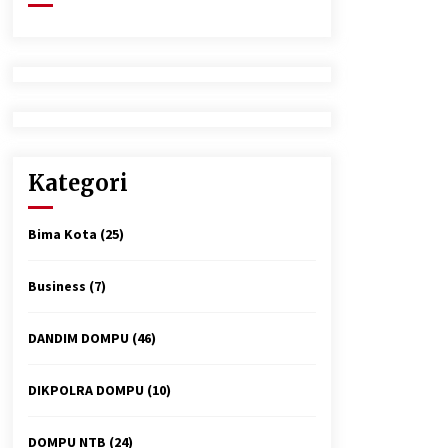
2 minggu ago
Tim Opsnal Polsek Kempo Amankan
salah satu Terduga Curanmor yang
sempat jadi DPO selama Sepekan
3 minggu ago
Polsek Pekat Kawal Aksi Petani Tebu
Secara Humanis, Dialog dengan PT
Kategori
SMS Hasilkan Kesepakatan Awal
Demi Menjaga Harkamtibmas
4 minggu ago
Bima Kota
(25)
Business
(7)
DANDIM DOMPU
(46)
DIKPOLRA DOMPU
(10)
DOMPU NTB
(24)