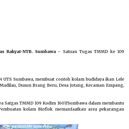
2 minggu ago
Pelarian terduga Otak Curanmor di
Kecamatan kempo, Berakhir di
tangan Tim Opsnal Polsek Kempo
3 minggu ago
Sekjen GTKN Desak Revisi
PermenPANRB Nomor 9 Tahun 2026,
tas Rakyat-NTB. Sumbawa –
Satuan Tugas TMMD ke 109
Soroti Ketidakpastian Nasib PPPK
Paruh Waktu di Tengah
3 minggu ago
Keterbatasan Fiskal Daerah
 UTS Sumbawa, membuat contoh kolam budidaya ikan Lele
 Madilau, Dusun Brang Beru, Desa Jotang, Kecaman Empang,
paya Satgas TMMD 109 Kodim 1607/Sumbawa dalam membantu
 Pembuatan kolam Bioflok memanfaatkan area pekarangan