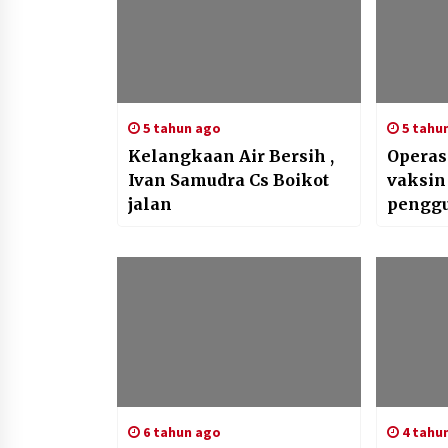
5 tahun ago
5 tahu
Kelangkaan Air Bersih ,
Operas
Ivan Samudra Cs Boikot
vaksin
jalan
penggu
pengun
tidak
Maske
6 tahun ago
4 tahu