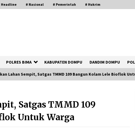
 Headline
# Nasional
# Pemerintah
# Hukrim
POLRES BIMA
KABUPATEN DOMPU
DANDIM DOMPU
POL
kan Lahan Sempit, Satgas TMMD 109 Bangun Kolam Lele Bioflok Un
Polsek Kempo Serahkan ODGJ ke
Ketua DPRD Dompu untuk Dirujuk ke
pit, Satgas TMMD 109
RSJ
2 hari ago
flok Untuk Warga
Bupati Ady Tak Konsisten, Jargon
Jabatan Tanpa Mahar Hanya Modus