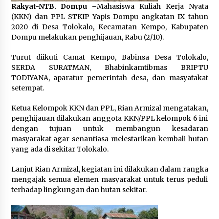
Rakyat-NTB. Dompu –
Mahasiswa Kuliah Kerja Nyata
Pelarian terduga Otak Curanmor di Kecamatan
(KKN) dan PPL STKIP Yapis Dompu angkatan IX tahun
kempo, Berakhir di tangan Tim Opsnal Polsek
2020 di Desa Tolokalo, Kecamatan Kempo, Kabupaten
Kempo
Dompu melakukan penghijauan, Rabu (2/10).
3 minggu ago
Turut diikuti Camat Kempo, Babinsa Desa Tolokalo,
Tim Opsnal Polsek Kempo Amankan salah satu
SERDA SURATMAN, Bhabinkamtibmas BRIPTU
Terduga Curanmor yang sempat jadi DPO
TODIYANA, aparatur pemerintah desa, dan masyatakat
selama Sepekan
setempat.
3 minggu ago
Ketua Kelompok KKN dan PPL, Rian Armizal mengatakan,
Tim Opsnal Polsek Kempo Amankan salah satu
Terduga Curanmor yang sempat jadi DPO
penghijauan dilakukan anggota KKN/PPL kelompok 6 ini
selama Sepekan
dengan tujuan untuk membangun kesadaran
3 minggu ago
masyarakat agar senantiasa melestarikan kembali hutan
yang ada di sekitar Tolokalo.
Sekjen GTKN Desak Revisi PermenPANRB
Nomor 9 Tahun 2026, Soroti Ketidakpastian
Lanjut Rian Armizal, kegiatan ini dilakukan dalam rangka
Nasib PPPK Paruh Waktu di Tengah
Keterbatasan Fiskal Daerah
mengajak semua elemen masyarakat untuk terus peduli
4 minggu ago
terhadap lingkungan dan hutan sekitar.
Polsek Pekat Kawal Aksi Petani Tebu Secara
Humanis, Dialog dengan PT SMS Hasilkan
Kesepakatan Awal Demi Menjaga Harkamtibmas