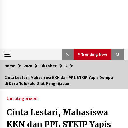
Trending Now
Home
2020
Oktober
2
Trending Now
Cinta Lestari, Mahasiswa KKN dan PPL STKIP Yapis Dompu
di Desa Tolokalo Giat Penghijauan
Aksi Penggerebekan Pengedar Sabu di Dompu,
Ketegangan Memuncak di Kampung Bebas Dari
Narkoba
Uncategorized
2 tahun ago
Cinta Lestari, Mahasiswa
Polsek Kempo Serahkan ODGJ ke Ketua DPRD
Dompu untuk Dirujuk ke RSJ
KKN dan PPL STKIP Yapis
3 hari ago