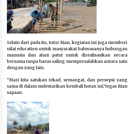
1 bulan ago
SATRESNARKOBA POLRES DOMPU AMANKAN
TERDUGA PELAKU NARKOTIKA DI KECAMATAN
KEMPO, BELASAN PAKET DIDUGA SABU DISITA
1 bulan ago
Selain dari pada itu, tutur Rian, kegiatan ini juga memberi
nilai education untuk masyarakat bahwasanya hubungan
manusia dan alam patut untuk direalisasikan secara
bersama tanpa harus saling mempersalahkan antara satu
dengan yang lain.
“Mari kita satukan tekad, semangat, dan persepsi yang
sama di dalam melestarikan kembali hutan ini,”tegas Rian
sapaan.