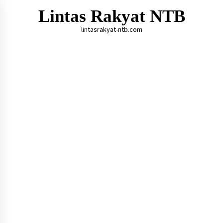
Skip
Lintas Rakyat NTB
to
content
lintasrakyat-ntb.com