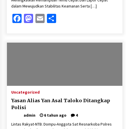
Meningkatkan Kemampuan Temu Cepat Dan Lapor Cepat
dalam Mewujudkan Stabilitas Keamanan Serta […]
Facebook
Mastodon
Email
Share
Uncategorized
Yasan Alias Yan Asal Taloko Ditangkap
Polisi
admin
6 tahun ago
4
Lintas Rakyat-NTB. Dompu-Anggota Sat Resnarkoba Polres