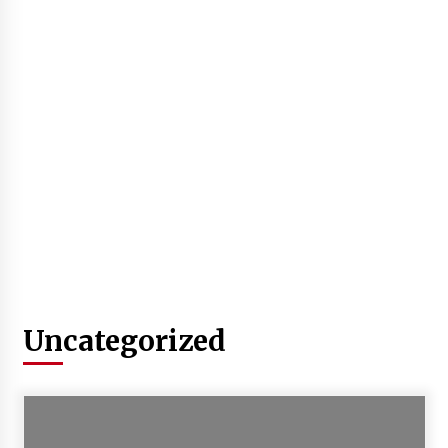
Jajaran Polsek Kempo Amankan ODGJ yang
Sering Meresahkan Warga di wilayah
hukumnya
1 minggu ago
Stop Buang Biji Asam! Warga Nusa Jaya Sulap
Jadi Camilan Kekinian
2 minggu ago
Bupati Ady Tak Konsisten, Jargon Jabatan
Tanpa Mahar Hanya Modus
2 minggu ago
Batu yang Dulunya Mengganggu, Kini Jadi
Berkah Bagi Petani Desa Mpuri
2 minggu ago
Uncategorized
Sambut Hari Anak 2026 Bertema “21 Kambeke
Anak”, Babinkamtibmas Desa Ta’a dan Babinsa
Desa Ta’a Gelar Patroli KambekeMalam
3 minggu ago