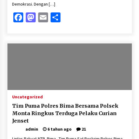
Demokrasi. Dengan […]
Facebook
Mastodon
Email
Share
Uncategorized
Tim Puma Polres Bima Bersama Polsek
Monta Ringkus Terduga Pelaku Curian
Jenset
admin
6 tahun ago
21
Lintas Rakyat-NTB. Bima –Tim Puma Sat Reskrim Polres Bima