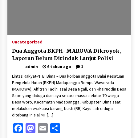
Uncategorized
Dua Anggota BKPH- MAROWA Dikroyok,
Laporan Belum Ditindak Lanjut Polisi
admin
6 tahun ago
1
Lintas Rakyat-NTB. Bima – Dua korban anggota Balai Kesatuan
Pengelola Hutan (BKPH) Madapangga Rompu Waworada
(MAROWA), Alfitrah Fadlhi asal Desa Ngali, dan Khairuddin Desa
Sape yang diduga dianiaya secara massa sekitar 70 warga
Desa Woro, Kecamatan Madapangga, Kabupaten Bima saat
melakukan evakuasi barang-bukti (BB) Kayu Jati diduga
ditebang inisial MT […]
Facebook
Mastodon
Email
Share