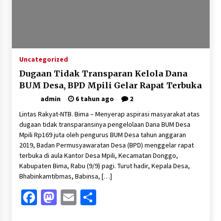
Pelarian terduga Otak Curanmor di Kecamatan
kempo, Berakhir di tangan Tim Opsnal Polsek
Kempo
3 minggu ago
Tim Opsnal Polsek Kempo Amankan salah satu
Uncategorized
Terduga Curanmor yang sempat jadi DPO
selama Sepekan
Dugaan Tidak Transparan Kelola Dana
4 minggu ago
BUM Desa, BPD Mpili Gelar Rapat Terbuka
admin
6 tahun ago
2
Tim Opsnal Polsek Kempo Amankan salah satu
Terduga Curanmor yang sempat jadi DPO
Lintas Rakyat-NTB. Bima – Menyerap aspirasi masyarakat atas
selama Sepekan
dugaan tidak transparansinya pengelolaan Dana BUM Desa
4 minggu ago
Mpili Rp169 juta oleh pengurus BUM Desa tahun anggaran
2019, Badan Permusyawaratan Desa (BPD) menggelar rapat
Sekjen GTKN Desak Revisi PermenPANRB
Nomor 9 Tahun 2026, Soroti Ketidakpastian
terbuka di aula Kantor Desa Mpili, Kecamatan Donggo,
Nasib PPPK Paruh Waktu di Tengah
Kabupaten Bima, Rabu (9/9) pagi. Turut hadir, Kepala Desa,
Keterbatasan Fiskal Daerah
4 minggu ago
Bhabinkamtibmas, Babinsa, […]
Facebook
Mastodon
Email
Share
Polsek Pekat Kawal Aksi Petani Tebu Secara
Humanis, Dialog dengan PT SMS Hasilkan
Kesepakatan Awal Demi Menjaga Harkamtibmas
1 bulan ago