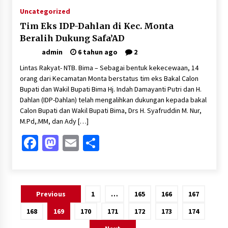
Uncategorized
Tim Eks IDP-Dahlan di Kec. Monta
Beralih Dukung Safa’AD
admin
6 tahun ago
2
Lintas Rakyat- NTB. Bima – Sebagai bentuk kekecewaan, 14
orang dari Kecamatan Monta berstatus tim eks Bakal Calon
Bupati dan Wakil Bupati Bima Hj. Indah Damayanti Putri dan H.
Dahlan (IDP-Dahlan) telah mengalihkan dukungan kepada bakal
Calon Bupati dan Wakil Bupati Bima, Drs H. Syafruddin M. Nur,
M.Pd,.MM, dan Ady […]
Facebook
Mastodon
Email
Share
Paginasi
Previous
1
…
165
166
167
pos
168
169
170
171
172
173
174