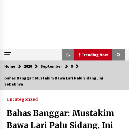
Trending Now
Home
2020
September
8
Trending Now
Bahas Banggar: Mustakim Bawa Lari Palu Sidang, Ini
Sebabnya
Aksi Penggerebekan Pengedar Sabu di Dompu,
Ketegangan Memuncak di Kampung Bebas Dari
Narkoba
Uncategorized
2 tahun ago
Bahas Banggar: Mustakim
Polsek Kempo Serahkan ODGJ ke Ketua DPRD
Dompu untuk Dirujuk ke RSJ
Bawa Lari Palu Sidang, Ini
2 hari ago