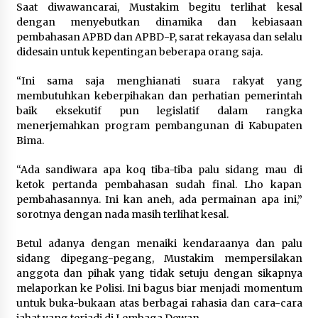
Saat diwawancarai, Mustakim begitu terlihat kesal
4 minggu ago
dengan menyebutkan dinamika dan kebiasaan
pembahasan APBD dan APBD-P, sarat rekayasa dan selalu
SATRESNARKOBA POLRES DOMPU AMANKAN
didesain untuk kepentingan beberapa orang saja.
TERDUGA PELAKU NARKOTIKA DI KECAMATAN
KEMPO, BELASAN PAKET DIDUGA SABU DISITA
1 bulan ago
“Ini sama saja menghianati suara rakyat yang
membutuhkan keberpihakan dan perhatian pemerintah
baik eksekutif pun legislatif dalam rangka
menerjemahkan program pembangunan di Kabupaten
Bima.
“Ada sandiwara apa koq tiba-tiba palu sidang mau di
ketok pertanda pembahasan sudah final. Lho kapan
pembahasannya. Ini kan aneh, ada permainan apa ini,”
sorotnya dengan nada masih terlihat kesal.
Betul adanya dengan menaiki kendaraanya dan palu
sidang dipegang-pegang, Mustakim mempersilakan
anggota dan pihak yang tidak setuju dengan sikapnya
melaporkan ke Polisi. Ini bagus biar menjadi momentum
untuk buka-bukaan atas berbagai rahasia dan cara-cara