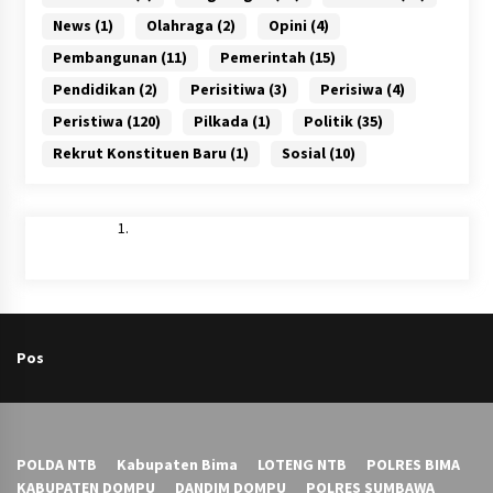
News
(1)
Olahraga
(2)
Opini
(4)
Pembangunan
(11)
Pemerintah
(15)
Pendidikan
(2)
Perisitiwa
(3)
Perisiwa
(4)
Peristiwa
(120)
Pilkada
(1)
Politik
(35)
Rekrut Konstituen Baru
(1)
Sosial
(10)
Pos
POLDA NTB
Kabupaten Bima
LOTENG NTB
POLRES BIMA
KABUPATEN DOMPU
DANDIM DOMPU
POLRES SUMBAWA