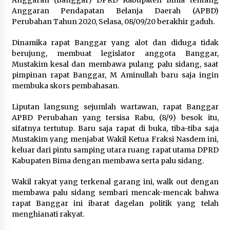
Anggaran (Banggar) DPRD Kabupaten Bima tentang
Anggaran Pendapatan Belanja Daerah (APBD)
Pelarian terduga Otak Curanmor di Kecamatan
Perubahan Tahun 2020, Selasa, 08/09/20 berakhir gaduh.
kempo, Berakhir di tangan Tim Opsnal Polsek
Kempo
Dinamika rapat Banggar yang alot dan diduga tidak
3 minggu ago
berujung, membuat legislator anggota Banggar,
Mustakim kesal dan membawa pulang palu sidang, saat
Tim Opsnal Polsek Kempo Amankan salah satu
Terduga Curanmor yang sempat jadi DPO
pimpinan rapat Banggar, M Aminullah baru saja ingin
selama Sepekan
membuka skors pembahasan.
3 minggu ago
Liputan langsung sejumlah wartawan, rapat Banggar
Tim Opsnal Polsek Kempo Amankan salah satu
APBD Perubahan yang tersisa Rabu, (8/9) besok itu,
Terduga Curanmor yang sempat jadi DPO
sifatnya tertutup. Baru saja rapat di buka, tiba-tiba saja
selama Sepekan
Mustakim yang menjabat Wakil Ketua Fraksi Nasdem ini,
3 minggu ago
keluar dari pintu samping utara ruang rapat utama DPRD
Kabupaten Bima dengan membawa serta palu sidang.
Sekjen GTKN Desak Revisi PermenPANRB
Nomor 9 Tahun 2026, Soroti Ketidakpastian
Nasib PPPK Paruh Waktu di Tengah
Wakil rakyat yang terkenal garang ini, walk out dengan
Keterbatasan Fiskal Daerah
3 minggu ago
membawa palu sidang sembari mencak-mencak bahwa
rapat Banggar ini ibarat dagelan politik yang telah
Polsek Pekat Kawal Aksi Petani Tebu Secara
menghianati rakyat.
Humanis, Dialog dengan PT SMS Hasilkan
Kesepakatan Awal Demi Menjaga Harkamtibmas