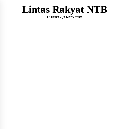
Skip
Lintas Rakyat NTB
to
content
lintasrakyat-ntb.com