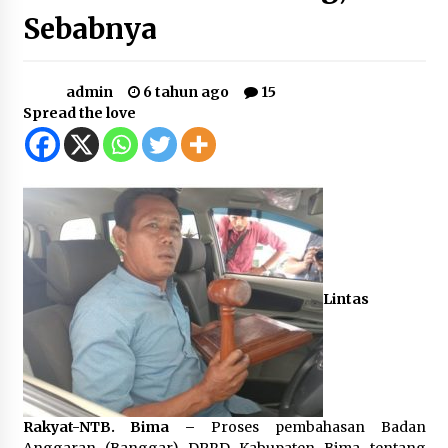
Sebabnya
Jajaran Polsek Kempo Amankan ODGJ yang
Sering Meresahkan Warga di wilayah
hukumnya
1 minggu ago
admin
6 tahun ago
15
Spread the love
Stop Buang Biji Asam! Warga Nusa Jaya Sulap
Jadi Camilan Kekinian
1 minggu ago
Bupati Ady Tak Konsisten, Jargon Jabatan
Tanpa Mahar Hanya Modus
2 minggu ago
Batu yang Dulunya Mengganggu, Kini Jadi
Lintas
Berkah Bagi Petani Desa Mpuri
2 minggu ago
Sambut Hari Anak 2026 Bertema “21 Kambeke
Anak”, Babinkamtibmas Desa Ta’a dan Babinsa
Desa Ta’a Gelar Patroli KambekeMalam
Rakyat-NTB. Bima –
Proses pembahasan Badan
3 minggu ago