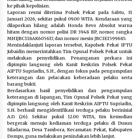
ke pihak kepolisian.
Laporan resmi diterima Polsek Pekat pada Sabtu, 31
Januari 2026, sekitar pukul 09.00 WITA. Kendaraan yang
dilaporkan hilang adalah Honda Revo Absolut warna
hitam dengan nomor polisi DR 3948 BP, nomor rangka
MH1JBC118AK605617, dan nomor mesin JBC1E1599685.
Menindaklanjuti laporan tersebut, Kapolsek Pekat IPTU
Jubaidin memerintahkan Tim Opsnal Polsek Pekat untuk
melakukan penyelidikan. Penanganan perkara ini
dipimpin langsung oleh Kanit Reskrim Polsek Pekat
AIPTU Supriadin, S.H., dengan fokus pada pengumpulan
keterangan dan pelacakan keberadaan pelaku serta
barang bukti.
Berdasarkan hasil penyelidikan dan pengumpulan
keterangan di lapangan, Tim Opsnal Polsek Pekat yang
dipimpin langsung oleh Kanit Reskrim AIPTU Supriadin,
S.H. berhasil mengidentifikasi terduga pelaku berinisial
A.D. (26). Sekitar pukul 12.00 WITA, tim kemudian
bergerak menuju kediaman terduga pelaku di Dusun
Siladarma, Desa Tambora, Kecamatan Pekat, Kabupaten
Dompu, guna melakukan penindakan lebih lanjut.