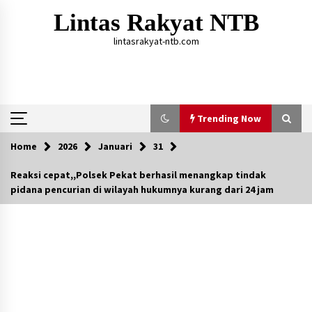
Skip
Lintas Rakyat NTB
to
content
lintasrakyat-ntb.com
Trending Now
Home
2026
Januari
31
Trending Now
Reaksi cepat,,Polsek Pekat berhasil menangkap tindak
pidana pencurian di wilayah hukumnya kurang dari 24 jam
Aksi Penggerebekan Pengedar Sabu di Dompu,
Ketegangan Memuncak di Kampung Bebas Dari
Narkoba
2 tahun ago
Polsek Kempo Serahkan ODGJ ke Ketua DPRD
Dompu untuk Dirujuk ke RSJ
4 hari ago