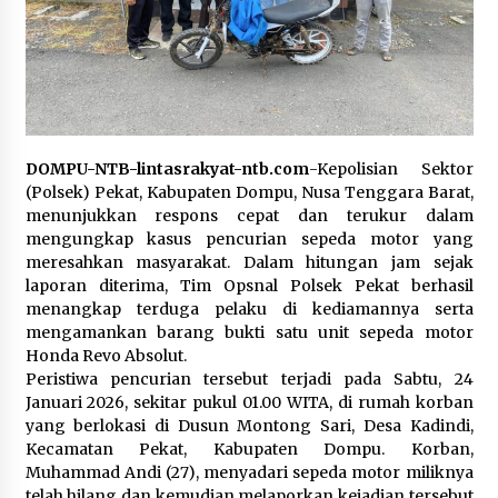
SATRESNARKOBA POLRES DOMPU AMANKAN
TERDUGA PELAKU NARKOTIKA DI KECAMATAN
KEMPO, BELASAN PAKET DIDUGA SABU DISITA
1 bulan ago
DOMPU-NTB-lintasrakyat-ntb.com
-Kepolisian Sektor
(Polsek) Pekat, Kabupaten Dompu, Nusa Tenggara Barat,
menunjukkan respons cepat dan terukur dalam
mengungkap kasus pencurian sepeda motor yang
meresahkan masyarakat. Dalam hitungan jam sejak
laporan diterima, Tim Opsnal Polsek Pekat berhasil
menangkap terduga pelaku di kediamannya serta
mengamankan barang bukti satu unit sepeda motor
Honda Revo Absolut.
Peristiwa pencurian tersebut terjadi pada Sabtu, 24
Januari 2026, sekitar pukul 01.00 WITA, di rumah korban
yang berlokasi di Dusun Montong Sari, Desa Kadindi,
Kecamatan Pekat, Kabupaten Dompu. Korban,
Muhammad Andi (27), menyadari sepeda motor miliknya
telah hilang dan kemudian melaporkan kejadian tersebut