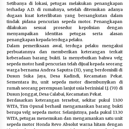
Setibanya di lokasi, petugas melakukan penangkapan
terhadap A.D. di rumahnya, setelah ditemukan adanya
dugaan kuat keterlibatan yang bersangkutan dalam
tindak pidana pencurian sepeda motor. Penangkapan
dilakukan sesuai prosedur kepolisian dengan
menyampaikan identitas petugas serta alasan
penangkapan kepada terduga pelaku.
Dalam pemeriksaan awal, terduga pelaku mengakui
perbuatannya dan memberikan keterangan terkait
keberadaan barang bukti. Ia menyebutkan bahwa velg
sepeda motor hasil pencurian telah dijual kepada seorang
warga bernama Andrea Saputra (31), yang berdomisili di
Dusun Suka Jaya, Desa Kadindi, Kecamatan Pekat.
Sementara itu, unit sepeda motor disembunyikan di
rumah seorang perempuan lanjut usia berinisial I.J. (70) di
Dusun Jonggat, Desa Calabai, Kecamatan Pekat.
Berdasarkan keterangan tersebut, sekitar pukul 13.00
WITA, Tim Opsnal berhasil mengamankan barang bukti
berupa velg sepeda motor. Selanjutnya, pada pukul 13.30
WITA, petugas menemukan dan mengamankan satu unit
sepeda motor Honda Revo Absolut warna hitam dengan