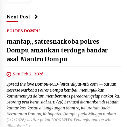
Next Post
POLRES DOMPU
mantap,, satresnarkoba polres
Dompu amankan terduga bandar
asal Mantro Dompu
Sen Feb 2 , 2026
Spread the love Dompu-NTB-lintasrakyat-ntb. com — Satuan
Reserse Narkoba Polres Dompu kembali menunjukkan
komitmennya dalam memberantas peredaran gelap narkotika.
Seorang pria berinisial MJB (29) berhasil diamankan di sebuah
kamar kos-kosan di Lingkungan Mantro, Kelurahan Bada,
Kecamatan Dompu, Kabupaten Dompu, pada Minggu malam
(1/2/2026) sekitar pukul 20.00 WITA. Penangkapan tersebut
dilakukan […]