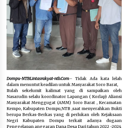
SATRESNARKOBA POLRES DOMPU AMANKAN
TERDUGA PELAKU NARKOTIKA DI KECAMATAN
KEMPO, BELASAN PAKET DIDUGA SABU DISITA
1 bulan ago
Dompu-NTBLintasrakyat-ntb.Com
– Tidak Ada kata lelah
dalam menuntut keadilan untuk Masyarakat Soro Barat,
Itulah sekelumit kalimat yang di sampaikan oleh
Nasarudin selalu koordinator Lapangan ( Korlap) Aliansi
Masyarakat Menggugat (AMM) Soro Barat , Kecamatan
Kempo, Kabupaten Dompu,NTB ,saat menyerahkan Bukti
berupa Berkas-Berkas yang di perlukan oleh Kejaksaan
Negri Kabupaten Dompu terkait adanya dugaan
Penggelapan anggaran Dana Desa Dari tahun 2022 -2024