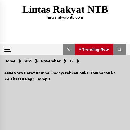
Skip
Lintas Rakyat NTB
to
content
lintasrakyat-ntb.com
Trending Now
Home
2025
November
12
Trending Now
AMM Soro Barat Kembali menyerahkan bukti tambahan ke
Kejaksaan Negri Dompu
Aksi Penggerebekan Pengedar Sabu di Dompu,
Ketegangan Memuncak di Kampung Bebas Dari
Narkoba
2 tahun ago
Polsek Kempo Serahkan ODGJ ke Ketua DPRD
Dompu untuk Dirujuk ke RSJ
15 jam ago