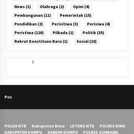
News
(1)
Olahraga
(2)
Opini
(4)
Pembangunan
(11)
Pemerintah
(15)
Pendidikan
(2)
Perisitiwa
(3)
Perisiwa
(4)
Peristiwa
(120)
Pilkada
(1)
Politik
(35)
Rekrut Konstituen Baru
(1)
Sosial
(10)
Pos
POLDA NTB
Kabupaten Bima
LOTENG NTB
POLRES BIMA
KABUPATEN DOMPU
DANDIM DOMPU
POLRES SUMBAWA