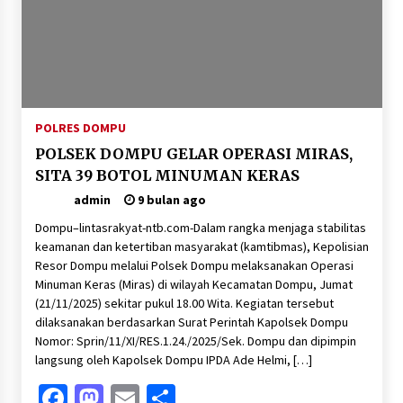
POLRES DOMPU
POLSEK DOMPU GELAR OPERASI MIRAS,
SITA 39 BOTOL MINUMAN KERAS
admin
9 bulan ago
Dompu–lintasrakyat-ntb.com-Dalam rangka menjaga stabilitas
keamanan dan ketertiban masyarakat (kamtibmas), Kepolisian
Resor Dompu melalui Polsek Dompu melaksanakan Operasi
Minuman Keras (Miras) di wilayah Kecamatan Dompu, Jumat
(21/11/2025) sekitar pukul 18.00 Wita. Kegiatan tersebut
dilaksanakan berdasarkan Surat Perintah Kapolsek Dompu
Nomor: Sprin/11/XI/RES.1.24./2025/Sek. Dompu dan dipimpin
langsung oleh Kapolsek Dompu IPDA Ade Helmi, […]
Facebook
Mastodon
Email
Share