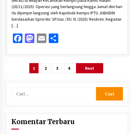
(Miras) di wilayah Kecamatan Kempo pada Kamis malam
(20/11/2025). Operasi yang berlangsung hingga Jumat dini hari
itu dipimpin langsung oleh Kapolsek Kempo IPTU JUBAIDIN
berdasarkan Sprin No: SP.Gas /35/ XI /2025/ Reskrim. Kegiatan
[…]
Facebook
Mastodon
Email
Share
Paginasi
1
2
3
4
Next
pos
Cari
untuk:
Komentar Terbaru