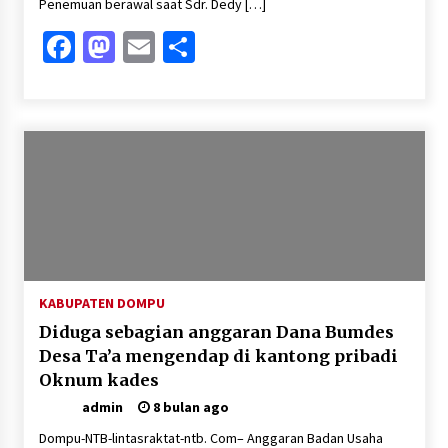
Penemuan berawal saat Sdr. Dedy […]
Facebook
Mastodon
Email
Share
KABUPATEN DOMPU
Diduga sebagian anggaran Dana Bumdes
Desa Ta’a mengendap di kantong pribadi
Oknum kades
admin
8 bulan ago
Dompu-NTB-lintasraktat-ntb. Com– Anggaran Badan Usaha