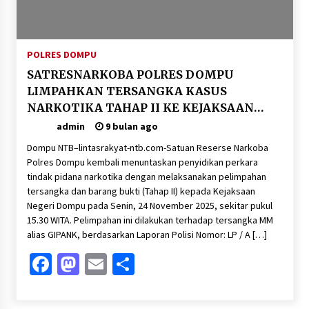
POLRES DOMPU
SATRESNARKOBA POLRES DOMPU
LIMPAHKAN TERSANGKA KASUS
NARKOTIKA TAHAP II KE KEJAKSAAN
NEGERI DOMPU
admin
9 bulan ago
Dompu NTB–lintasrakyat-ntb.com-Satuan Reserse Narkoba
Polres Dompu kembali menuntaskan penyidikan perkara
tindak pidana narkotika dengan melaksanakan pelimpahan
tersangka dan barang bukti (Tahap II) kepada Kejaksaan
Negeri Dompu pada Senin, 24 November 2025, sekitar pukul
15.30 WITA. Pelimpahan ini dilakukan terhadap tersangka MM
alias GIPANK, berdasarkan Laporan Polisi Nomor: LP / A […]
Facebook
Mastodon
Email
Share