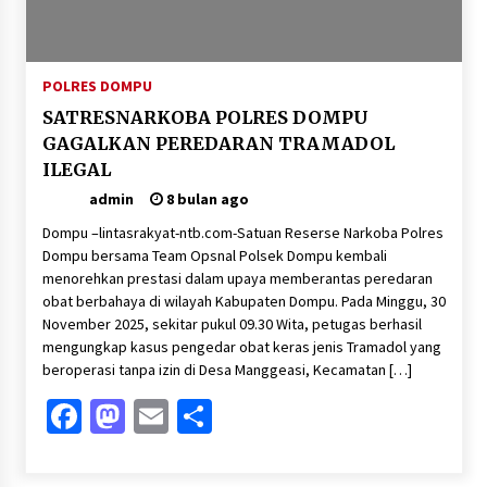
Pelarian terduga Otak Curanmor di Kecamatan
kempo, Berakhir di tangan Tim Opsnal Polsek
Kempo
3 minggu ago
POLRES DOMPU
SATRESNARKOBA POLRES DOMPU
Tim Opsnal Polsek Kempo Amankan salah satu
Terduga Curanmor yang sempat jadi DPO
GAGALKAN PEREDARAN TRAMADOL
selama Sepekan
ILEGAL
3 minggu ago
admin
8 bulan ago
Tim Opsnal Polsek Kempo Amankan salah satu
Dompu –lintasrakyat-ntb.com-Satuan Reserse Narkoba Polres
Terduga Curanmor yang sempat jadi DPO
selama Sepekan
Dompu bersama Team Opsnal Polsek Dompu kembali
menorehkan prestasi dalam upaya memberantas peredaran
3 minggu ago
obat berbahaya di wilayah Kabupaten Dompu. Pada Minggu, 30
Sekjen GTKN Desak Revisi PermenPANRB
November 2025, sekitar pukul 09.30 Wita, petugas berhasil
Nomor 9 Tahun 2026, Soroti Ketidakpastian
mengungkap kasus pengedar obat keras jenis Tramadol yang
Nasib PPPK Paruh Waktu di Tengah
beroperasi tanpa izin di Desa Manggeasi, Kecamatan […]
Keterbatasan Fiskal Daerah
4 minggu ago
Facebook
Mastodon
Email
Share
Polsek Pekat Kawal Aksi Petani Tebu Secara
Humanis, Dialog dengan PT SMS Hasilkan
Kesepakatan Awal Demi Menjaga Harkamtibmas
1 bulan ago