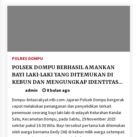
SATRESNARKOBA POLRES DOMPU AMANKAN
TERDUGA PELAKU NARKOTIKA DI KECAMATAN
KEMPO, BELASAN PAKET DIDUGA SABU DISITA
1 bulan ago
POLRES DOMPU
POLSEK DOMPU BERHASIL AMANKAN
BAYI LAKI-LAKI YANG DITEMUKAN DI
KEBUN DAN MENGUNGKAP IDENTITAS
IBU BAYI
admin
8 bulan ago
Dompu–lintasrakyat-ntb.com-Jajaran Polsek Dompu bergerak
cepat melakukan penanganan dan penyelidikan terkait
penemuan seorang bayi laki-laki di wilayah Kelurahan Kandai
Satu, Kecamatan Dompu, pada Sabtu, 29 November 2025
sekitar pukul 16.30 Wita. Bayi tersebut pertama kali ditemukan
oleh warga bernama Dedy (36) di kebun milik warga setempat.