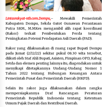
Pelarian terduga Otak Curanmor di Kecamatan
kempo, Berakhir di tangan Tim Opsnal Polsek
Kempo
Lintasrakyat-ntb.com.Dompu,
– Mewakili Pemerintah
3 minggu ago
Kabupaten Dompu, Sekda Gatot Gunawan Perantauan
Putra SKM., M.MKes mengambil alih rapat koordinasi
Tim Opsnal Polsek Kempo Amankan salah satu
(Rakor) terkait Pembentukan Perda tentang
Terduga Curanmor yang sempat jadi DPO
selama Sepekan
Peningkatan Potensi Pendapatan Asli Daerah (PAD).
3 minggu ago
Rakor yang dilaksanakan di ruang rapat Bupati Dompu
pada Jumat (2/12/22) sekitar pukul 08.30 wita tersebut,
Tim Opsnal Polsek Kempo Amankan salah satu
Terduga Curanmor yang sempat jadi DPO
diikuti oleh Staf Ahli Bupati, Asisten, Pimpinan OPD, Kabag
selama Sepekan
Setda dan elemen penting lainnya itu, diagendakan untuk
3 minggu ago
menyikapi ditetapkannya Undang-Undang Nomor 1
Tahun 2022 tentang Hubungan Keuangan Antara
Sekjen GTKN Desak Revisi PermenPANRB
Pemerintah Pusat dan Pemerintah Daerah (HKPD).
Nomor 9 Tahun 2026, Soroti Ketidakpastian
Nasib PPPK Paruh Waktu di Tengah
Keterbatasan Fiskal Daerah
Selain itu rakor juga dilaksanakan dalam rangka
3 minggu ago
mempersiapkannya Draf Rancangan Peraturan
Pemerintah Republik Indonesia tentang Ketentuan
Polsek Pekat Kawal Aksi Petani Tebu Secara
Humanis, Dialog dengan PT SMS Hasilkan
Umum Pajak Daerah dan Restribusi Daerah.
Kesepakatan Awal Demi Menjaga Harkamtibmas