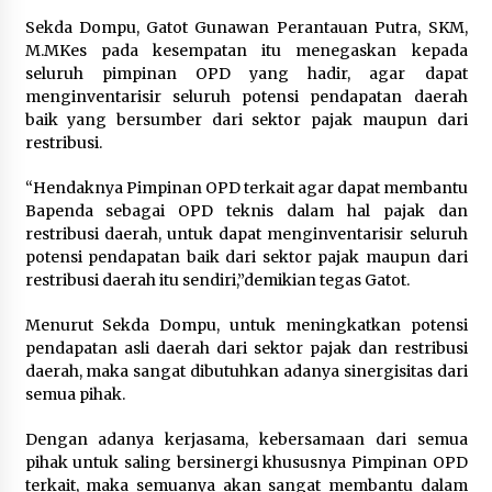
1 bulan ago
Sekda Dompu, Gatot Gunawan Perantauan Putra, SKM,
M.MKes pada kesempatan itu menegaskan kepada
SATRESNARKOBA POLRES DOMPU AMANKAN
seluruh pimpinan OPD yang hadir, agar dapat
TERDUGA PELAKU NARKOTIKA DI KECAMATAN
menginventarisir seluruh potensi pendapatan daerah
KEMPO, BELASAN PAKET DIDUGA SABU DISITA
baik yang bersumber dari sektor pajak maupun dari
1 bulan ago
restribusi.
“Hendaknya Pimpinan OPD terkait agar dapat membantu
Bapenda sebagai OPD teknis dalam hal pajak dan
restribusi daerah, untuk dapat menginventarisir seluruh
potensi pendapatan baik dari sektor pajak maupun dari
restribusi daerah itu sendiri,”demikian tegas Gatot.
Menurut Sekda Dompu, untuk meningkatkan potensi
pendapatan asli daerah dari sektor pajak dan restribusi
daerah, maka sangat dibutuhkan adanya sinergisitas dari
semua pihak.
Dengan adanya kerjasama, kebersamaan dari semua
pihak untuk saling bersinergi khususnya Pimpinan OPD
terkait, maka semuanya akan sangat membantu dalam