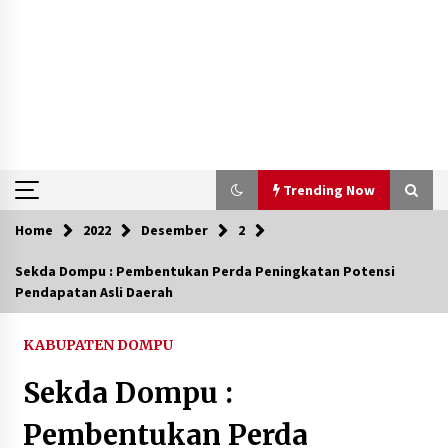
Trending Now
Home
2022
Desember
2
Trending Now
Sekda Dompu : Pembentukan Perda Peningkatan Potensi
Pendapatan Asli Daerah
Aksi Penggerebekan Pengedar Sabu di Dompu,
Ketegangan Memuncak di Kampung Bebas Dari
Narkoba
KABUPATEN DOMPU
2 tahun ago
Sekda Dompu :
Polsek Kempo Serahkan ODGJ ke Ketua DPRD
Dompu untuk Dirujuk ke RSJ
Pembentukan Perda
2 hari ago