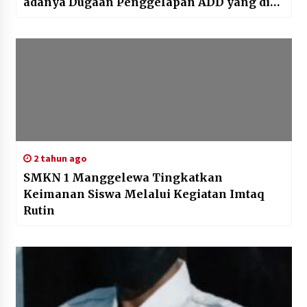
adanya Dugaan Penggelapan ADD yang di
lakukan oleh Kades Ta’a
2 tahun ago
SMKN 1 Manggelewa Tingkatkan
Keimanan Siswa Melalui Kegiatan Imtaq
Rutin