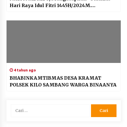
Hari Raya Idul Fitri 1445H/2024M.
Taqobalallahu Minna Wa Minkum, Minal
Aidzin wal faidzin, Mohon Maaf Lahir dan
Batin”
4 tahun ago
BHABINKAMTIBMAS DESA KRAMAT
POLSEK KILO SAMBANG WARGA BINAANYA
Cari
untuk: