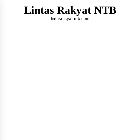
Skip
Lintas Rakyat NTB
to
content
lintasrakyat-ntb.com