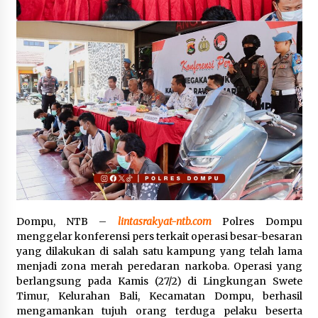
SATRESNARKOBA POLRES DOMPU AMANKAN
TERDUGA PELAKU NARKOTIKA DI KECAMATAN
KEMPO, BELASAN PAKET DIDUGA SABU DISITA
1 bulan ago
Dompu, NTB –
lintasrakyat-ntb.com
Polres Dompu
menggelar konferensi pers terkait operasi besar-besaran
yang dilakukan di salah satu kampung yang telah lama
menjadi zona merah peredaran narkoba. Operasi yang
berlangsung pada Kamis (27/2) di Lingkungan Swete
Timur, Kelurahan Bali, Kecamatan Dompu, berhasil
mengamankan tujuh orang terduga pelaku beserta