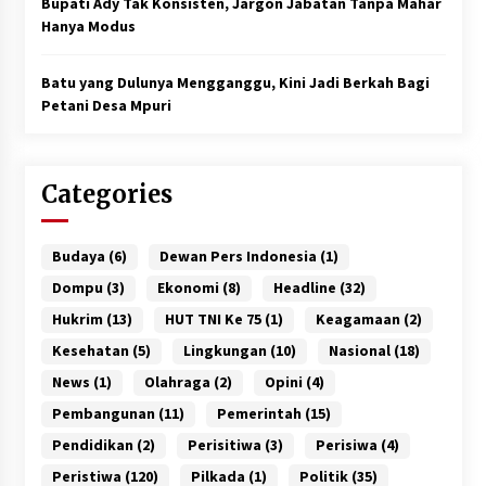
Bupati Ady Tak Konsisten, Jargon Jabatan Tanpa Mahar
Hanya Modus
Batu yang Dulunya Mengganggu, Kini Jadi Berkah Bagi
Petani Desa Mpuri
Categories
Budaya
(6)
Dewan Pers Indonesia
(1)
Dompu
(3)
Ekonomi
(8)
Headline
(32)
Hukrim
(13)
HUT TNI Ke 75
(1)
Keagamaan
(2)
Kesehatan
(5)
Lingkungan
(10)
Nasional
(18)
News
(1)
Olahraga
(2)
Opini
(4)
Pembangunan
(11)
Pemerintah
(15)
Pendidikan
(2)
Perisitiwa
(3)
Perisiwa
(4)
Peristiwa
(120)
Pilkada
(1)
Politik
(35)