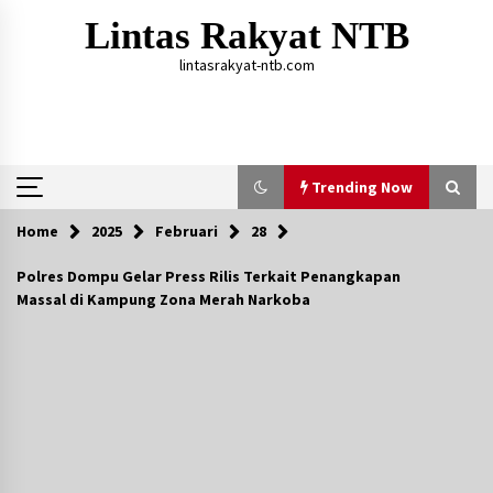
Skip
Lintas Rakyat NTB
to
content
lintasrakyat-ntb.com
Trending Now
Home
2025
Februari
28
Trending Now
Polres Dompu Gelar Press Rilis Terkait Penangkapan
Massal di Kampung Zona Merah Narkoba
Aksi Penggerebekan Pengedar Sabu di Dompu,
Ketegangan Memuncak di Kampung Bebas Dari
Narkoba
2 tahun ago
Polsek Kempo Serahkan ODGJ ke Ketua DPRD
Dompu untuk Dirujuk ke RSJ
14 jam ago