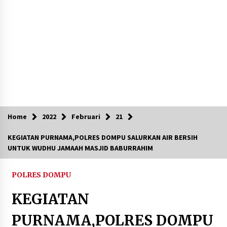
Polsek Kempo Serahkan ODGJ ke Ketua DPRD
Dompu untuk Dirujuk ke RSJ
5 hari ago
Jajaran Polsek Kempo Amankan ODGJ yang
Sering Meresahkan Warga di wilayah
hukumnya
1 minggu ago
Stop Buang Biji Asam! Warga Nusa Jaya Sulap
Jadi Camilan Kekinian
Home
2022
Februari
21
2 minggu ago
KEGIATAN PURNAMA,POLRES DOMPU SALURKAN AIR BERSIH
Bupati Ady Tak Konsisten, Jargon Jabatan
UNTUK WUDHU JAMAAH MASJID BABURRAHIM
Tanpa Mahar Hanya Modus
2 minggu ago
POLRES DOMPU
Batu yang Dulunya Mengganggu, Kini Jadi
KEGIATAN
Berkah Bagi Petani Desa Mpuri
2 minggu ago
PURNAMA,POLRES DOMPU