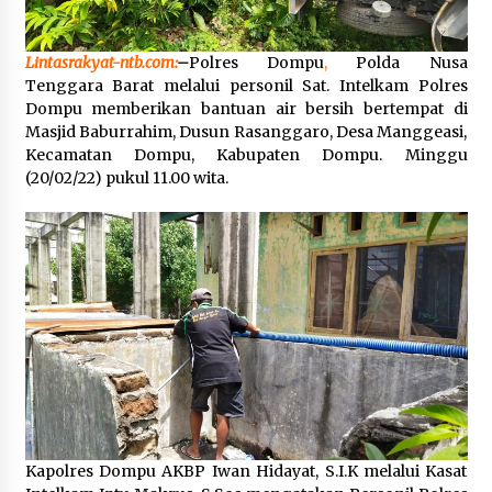
Polsek Pekat Kawal Aksi Petani Tebu Secara
Humanis, Dialog dengan PT SMS Hasilkan
Lintasrakyat-ntb.com
:
–
Polres Dompu
,
Polda Nusa
Kesepakatan Awal Demi Menjaga Harkamtibmas
Tenggara Barat melalui personil Sat. Intelkam Polres
1 bulan ago
Dompu memberikan bantuan air bersih bertempat di
Masjid Baburrahim, Dusun Rasanggaro, Desa Manggeasi,
Kecamatan Dompu, Kabupaten Dompu. Minggu
(20/02/22) pukul 11.00 wita.
Kapolres Dompu AKBP Iwan Hidayat, S.I.K melalui Kasat