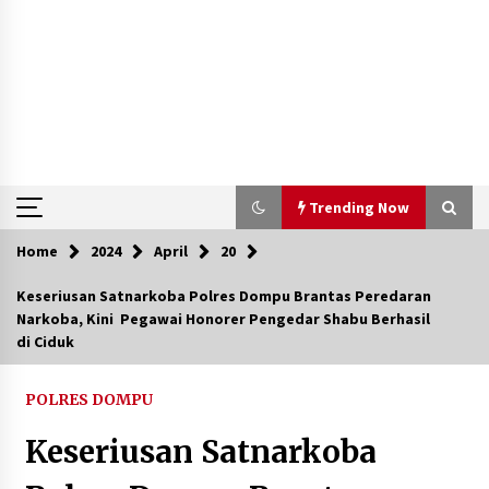
Trending Now
Home
2024
April
20
Trending Now
Keseriusan Satnarkoba Polres Dompu Brantas Peredaran
Narkoba, Kini Pegawai Honorer Pengedar Shabu Berhasil
Aksi Penggerebekan Pengedar Sabu di Dompu,
di Ciduk
Ketegangan Memuncak di Kampung Bebas Dari
Narkoba
2 tahun ago
POLRES DOMPU
Polsek Kempo Serahkan ODGJ ke Ketua DPRD
Keseriusan Satnarkoba
Dompu untuk Dirujuk ke RSJ
3 hari ago