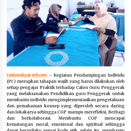
Polsek Pekat Kawal Aksi Petani Tebu Secara
Humanis, Dialog dengan PT SMS Hasilkan
Kesepakatan Awal Demi Menjaga Harkamtibmas
1 bulan ago
Lintasrakyat-nrb.com
– Kegiatan Pendampingan Individu
(PI ) merupkan tahapan wajib yang harus dilakukan oleh
setiap pengajar Praktik terhadap Calon Guru Penggerak
yang melaksanakan Pendidikan guru Penggerak untuk
membantu individu mengimplementasikan pengetahuan
dan pemahaman konsep yang diperoleh secara daring
dan lokakarya sehingga CGP mampu merefleksi, Berbagi
dan berkolaborasi. Membantu CGP mencapai
kematangan moral, emosional dan spiritual sehingga
dapat berprilaku sesuai kode etik. selain itu, membantu