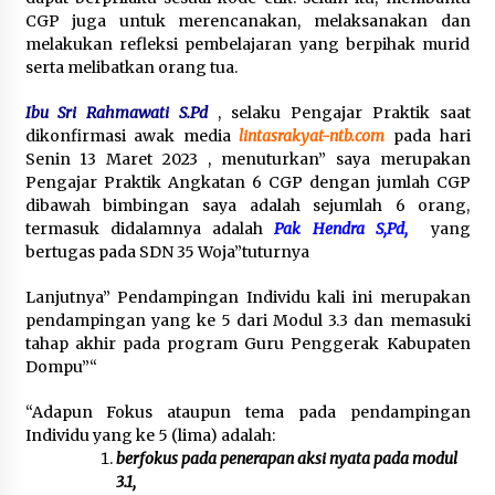
CGP juga untuk merencanakan, melaksanakan dan
melakukan refleksi pembelajaran yang berpihak murid
serta melibatkan orang tua.
Ibu Sri Rahmawati S.Pd
, selaku Pengajar Praktik saat
dikonfirmasi awak media
lintasrakyat-ntb.com
pada hari
Senin 13 Maret 2023 , menuturkan” saya merupakan
Pengajar Praktik Angkatan 6 CGP dengan jumlah CGP
dibawah bimbingan saya adalah sejumlah 6 orang,
termasuk didalamnya adalah
Pak Hendra S,Pd,
yang
bertugas pada SDN 35 Woja”tuturnya
Lanjutnya” Pendampingan Individu kali ini merupakan
pendampingan yang ke 5 dari Modul 3.3 dan memasuki
tahap akhir pada program Guru Penggerak Kabupaten
Dompu”
“
“Adapun Fokus ataupun tema pada pendampingan
Individu yang ke 5 (lima) adalah:
berfokus pada penerapan aksi nyata pada modul
3.1,