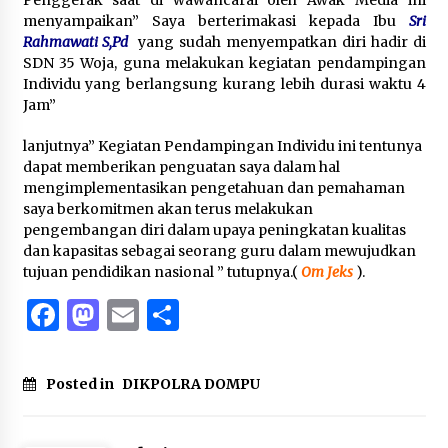
Penggerak saat di wawancarai oleh Awak Media ini
menyampaikan” Saya berterimakasi kepada Ibu
Sri
Rahmawati S,Pd
yang sudah menyempatkan diri hadir di
SDN 35 Woja, guna melakukan kegiatan pendampingan
Individu yang berlangsung kurang lebih durasi waktu 4
Jam”
lanjutnya” Kegiatan Pendampingan Individu ini tentunya
dapat memberikan penguatan saya dalam hal
mengimplementasikan pengetahuan dan pemahaman
saya berkomitmen akan terus melakukan
pengembangan diri dalam upaya peningkatan kualitas
dan kapasitas sebagai seorang guru dalam mewujudkan
tujuan pendidikan nasional ” tutupnya.(
Om Jeks
).
Facebook
Mastodon
Email
Share
Posted in
DIKPOLRA DOMPU