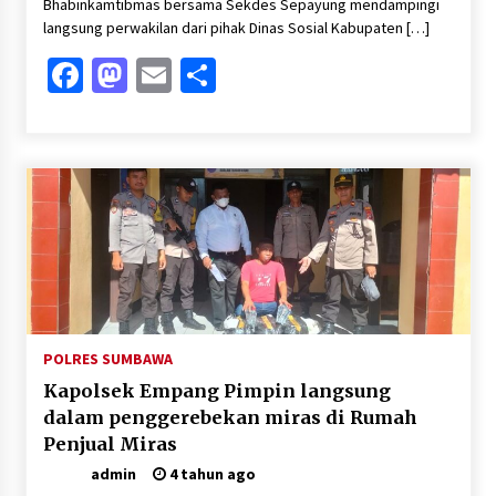
Bhabinkamtibmas bersama Sekdes Sepayung mendampingi
langsung perwakilan dari pihak Dinas Sosial Kabupaten […]
Facebook
Mastodon
Email
Share
POLRES SUMBAWA
Kapolsek Empang Pimpin langsung
dalam penggerebekan miras di Rumah
Penjual Miras
admin
4 tahun ago