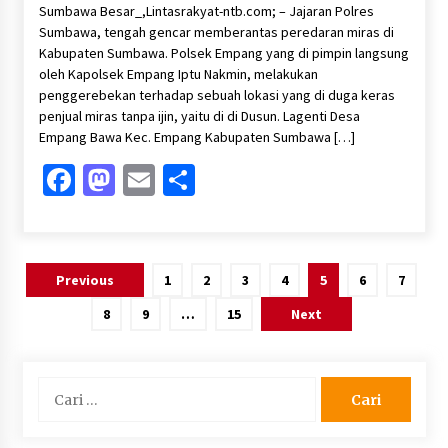
Sumbawa Besar_,Lintasrakyat-ntb.com; – Jajaran Polres
Sumbawa, tengah gencar memberantas peredaran miras di
Kabupaten Sumbawa. Polsek Empang yang di pimpin langsung
oleh Kapolsek Empang Iptu Nakmin, melakukan
penggerebekan terhadap sebuah lokasi yang di duga keras
penjual miras tanpa ijin, yaitu di di Dusun. Lagenti Desa
Empang Bawa Kec. Empang Kabupaten Sumbawa […]
Facebook
Mastodon
Email
Share
Paginasi
Previous
1
2
3
4
5
6
7
pos
8
9
…
15
Next
Cari
untuk: