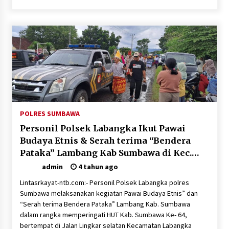
Polsek Pekat Kawal Aksi Petani Tebu Secara
Humanis, Dialog dengan PT SMS Hasilkan
Kesepakatan Awal Demi Menjaga Harkamtibmas
1 bulan ago
POLRES SUMBAWA
Personil Polsek Labangka Ikut Pawai
Budaya Etnis & Serah terima “Bendera
Pataka” Lambang Kab Sumbawa di Kec.
Labangka
admin
4 tahun ago
Lintasrkayat-ntb.com:- Personil Polsek Labangka polres
Sumbawa melaksanakan kegiatan Pawai Budaya Etnis” dan
“Serah terima Bendera Pataka” Lambang Kab. Sumbawa
dalam rangka memperingati HUT Kab. Sumbawa Ke- 64,
bertempat di Jalan Lingkar selatan Kecamatan Labangka