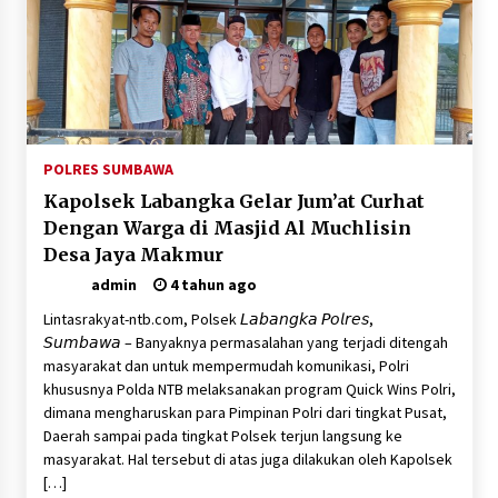
POLRES SUMBAWA
Kapolsek Labangka Gelar Jum’at Curhat
Dengan Warga di Masjid Al Muchlisin
Desa Jaya Makmur
admin
4 tahun ago
Lintasrakyat-ntb.com, Polsek 𝘓𝘢𝘣𝘢𝘯𝘨𝘬𝘢 𝘗𝘰𝘭𝘳𝘦𝘴,
𝘚𝘶𝘮𝘣𝘢𝘸𝘢 – Banyaknya permasalahan yang terjadi ditengah
masyarakat dan untuk mempermudah komunikasi, Polri
khususnya Polda NTB melaksanakan program Quick Wins Polri,
dimana mengharuskan para Pimpinan Polri dari tingkat Pusat,
Daerah sampai pada tingkat Polsek terjun langsung ke
masyarakat. Hal tersebut di atas juga dilakukan oleh Kapolsek
[…]