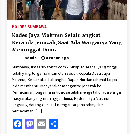
Sambut Hari Anak 2026 Bertema “21 Kambeke
Anak”, Babinkamtibmas Desa Ta’a dan Babinsa
Desa Ta’a Gelar Patroli KambekeMalam
3 minggu ago
POLRES SUMBAWA
Pelarian terduga Otak Curanmor di Kecamatan
Kades Jaya Makmur Selalu angkat
kempo, Berakhir di tangan Tim Opsnal Polsek
Kempo
Keranda Jenazah, Saat Ada Warganya Yang
4 minggu ago
Meninggal Dunia
admin
4 tahun ago
Tim Opsnal Polsek Kempo Amankan salah satu
Terduga Curanmor yang sempat jadi DPO
Sumbawa, lintasrkyat-ntb.com -: Sikap Toleransi yang tinggi,
selama Sepekan
itulah yang tergambarkan oleh sosok Kepala Desa Jaya
4 minggu ago
Makmur, Kecamatan Labangka, Bapak Nurdan dikenal tanpa
jeda membantu Masyarakat mengantar jenazah ke
Tim Opsnal Polsek Kempo Amankan salah satu
Pemakaman, bagaimana tidak setelah mengetahui ada warga
Terduga Curanmor yang sempat jadi DPO
masyarakat yang meninggal dunia, Kades Jaya Makmur
selama Sepekan
langsung datang dan ikut mengantar jenazahnya ke
4 minggu ago
pemakaman, […]
Sekjen GTKN Desak Revisi PermenPANRB
Facebook
Mastodon
Email
Share
Nomor 9 Tahun 2026, Soroti Ketidakpastian
Nasib PPPK Paruh Waktu di Tengah
Keterbatasan Fiskal Daerah
4 minggu ago