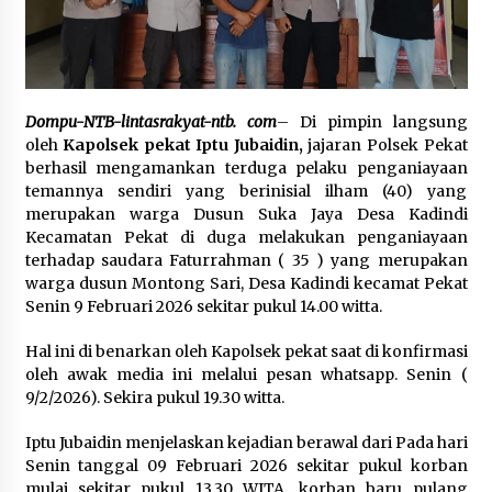
SATRESNARKOBA POLRES DOMPU AMANKAN
TERDUGA PELAKU NARKOTIKA DI KECAMATAN
KEMPO, BELASAN PAKET DIDUGA SABU DISITA
1 bulan ago
Dompu-NTB-lintasrakyat-ntb. com
– Di pimpin langsung
oleh
Kapolsek pekat Iptu Jubaidin,
jajaran Polsek Pekat
berhasil mengamankan terduga pelaku penganiayaan
temannya sendiri yang berinisial ilham (40) yang
merupakan warga Dusun Suka Jaya Desa Kadindi
Kecamatan Pekat di duga melakukan penganiayaan
terhadap saudara Faturrahman ( 35 ) yang merupakan
warga dusun Montong Sari, Desa Kadindi kecamat Pekat
Senin 9 Februari 2026 sekitar pukul 14.00 witta.
Hal ini di benarkan oleh Kapolsek pekat saat di konfirmasi
oleh awak media ini melalui pesan whatsapp. Senin (
9/2/2026). Sekira pukul 19.30 witta.
Iptu Jubaidin menjelaskan kejadian berawal dari Pada hari
Senin tanggal 09 Februari 2026 sekitar pukul korban
mulai sekitar pukul 13.30 WITA, korban baru pulang