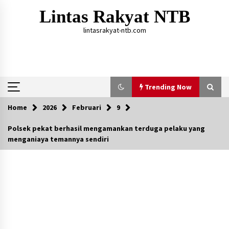
Skip
Lintas Rakyat NTB
to
content
lintasrakyat-ntb.com
Trending Now
Home
2026
Februari
9
Trending Now
Polsek pekat berhasil mengamankan terduga pelaku yang
menganiaya temannya sendiri
Aksi Penggerebekan Pengedar Sabu di Dompu,
Ketegangan Memuncak di Kampung Bebas Dari
Narkoba
2 tahun ago
Polsek Kempo Serahkan ODGJ ke Ketua DPRD
Dompu untuk Dirujuk ke RSJ
2 hari ago