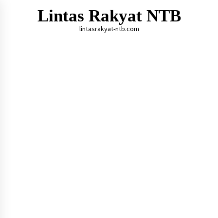
Skip
Lintas Rakyat NTB
to
content
lintasrakyat-ntb.com