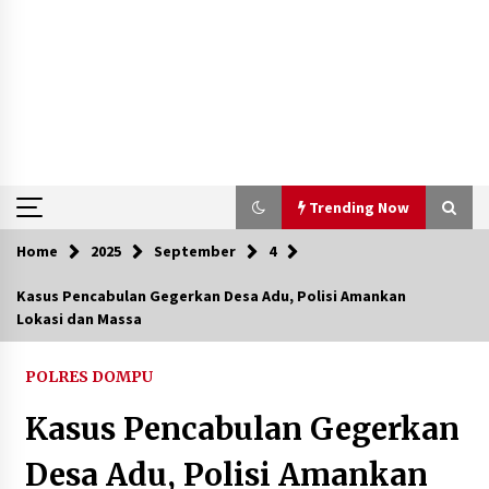
Trending Now
Home
2025
September
4
Trending Now
Kasus Pencabulan Gegerkan Desa Adu, Polisi Amankan
Lokasi dan Massa
Aksi Penggerebekan Pengedar Sabu di Dompu,
Ketegangan Memuncak di Kampung Bebas Dari
Narkoba
POLRES DOMPU
2 tahun ago
Kasus Pencabulan Gegerkan
Polsek Kempo Serahkan ODGJ ke Ketua DPRD
Dompu untuk Dirujuk ke RSJ
Desa Adu, Polisi Amankan
3 hari ago