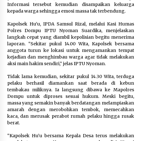
Informasi tersebut kemudian disampaikan keluarga
1 bulan ago
kepada warga sehingga emosi massa tak terbendung.
SATRESNARKOBA POLRES DOMPU AMANKAN
Kapolsek Hu’u, IPDA Samsul Rizal, melalui Kasi Humas
TERDUGA PELAKU NARKOTIKA DI KECAMATAN
KEMPO, BELASAN PAKET DIDUGA SABU DISITA
Polres Dompu IPTU Nyoman Suardika, menjelaskan
1 bulan ago
langkah cepat yang diambil kepolisian begitu menerima
laporan. “Sekitar pukul 14.00 Wita, Kapolsek bersama
anggota turun ke lokasi untuk mengamankan tempat
kejadian dan menghimbau warga agar tidak melakukan
aksi main hakim sendiri,” jelas IPTU Nyoman.
Tidak lama kemudian, sekitar pukul 14.30 Wita, terduga
pelaku berhasil diamankan saat berada di kebun
tembakau miliknya. Ia langsung dibawa ke Mapolres
Dompu untuk diproses sesuai hukum. Meski begitu,
massa yang semakin banyak berdatangan melampiaskan
amarah dengan merobohkan tembok, memecahkan
kaca, dan merusak perabot rumah pelaku hingga rusak
berat.
“Kapolsek Hu’u bersama Kepala Desa terus melakukan