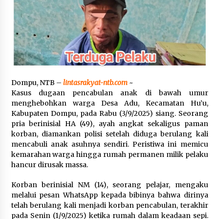
Pelarian terduga Otak Curanmor di Kecamatan
kempo, Berakhir di tangan Tim Opsnal Polsek
Kempo
3 minggu ago
Tim Opsnal Polsek Kempo Amankan salah satu
Terduga Curanmor yang sempat jadi DPO
selama Sepekan
Dompu, NTB –
lintasrakyat-ntb.com
~
3 minggu ago
Kasus dugaan pencabulan anak di bawah umur
menghebohkan warga Desa Adu, Kecamatan Hu’u,
Tim Opsnal Polsek Kempo Amankan salah satu
Kabupaten Dompu, pada Rabu (3/9/2025) siang. Seorang
Terduga Curanmor yang sempat jadi DPO
pria berinisial HA (49), ayah angkat sekaligus paman
selama Sepekan
korban, diamankan polisi setelah diduga berulang kali
3 minggu ago
mencabuli anak asuhnya sendiri. Peristiwa ini memicu
kemarahan warga hingga rumah permanen milik pelaku
Sekjen GTKN Desak Revisi PermenPANRB
Nomor 9 Tahun 2026, Soroti Ketidakpastian
hancur dirusak massa.
Nasib PPPK Paruh Waktu di Tengah
Keterbatasan Fiskal Daerah
4 minggu ago
Korban berinisial NM (14), seorang pelajar, mengaku
melalui pesan WhatsApp kepada bibinya bahwa dirinya
Polsek Pekat Kawal Aksi Petani Tebu Secara
telah berulang kali menjadi korban pencabulan, terakhir
Humanis, Dialog dengan PT SMS Hasilkan
pada Senin (1/9/2025) ketika rumah dalam keadaan sepi.
Kesepakatan Awal Demi Menjaga Harkamtibmas