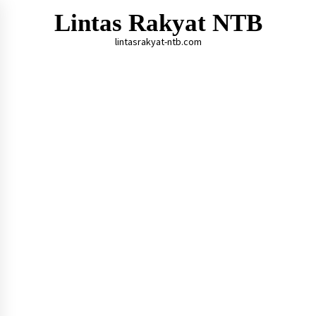
Skip
Lintas Rakyat NTB
to
content
lintasrakyat-ntb.com