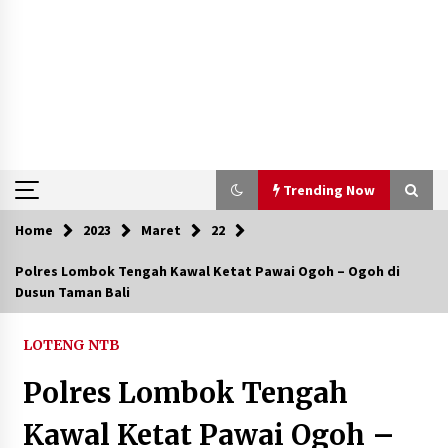
Trending Now
Home
2023
Maret
22
Trending Now
Polres Lombok Tengah Kawal Ketat Pawai Ogoh – Ogoh di
Dusun Taman Bali
Aksi Penggerebekan Pengedar Sabu di Dompu,
Ketegangan Memuncak di Kampung Bebas Dari
Narkoba
LOTENG NTB
2 tahun ago
Polres Lombok Tengah
Polsek Kempo Serahkan ODGJ ke Ketua DPRD
Dompu untuk Dirujuk ke RSJ
Kawal Ketat Pawai Ogoh –
2 hari ago