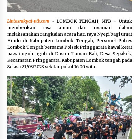
Pelarian terduga Otak Curanmor di Kecamatan
kempo, Berakhir di tangan Tim Opsnal Polsek
Kempo
Lintasrakyat-ntb.com
~ LOMBOK TENGAH, NTB – Untuk
3 minggu ago
memberikan rasa aman dan nyaman dalam
melaksanakan rangkaian acara hari raya Nyepi bagi umat
Tim Opsnal Polsek Kempo Amankan salah satu
Hindu di Kabupaten Lombok Tengah, Personel Polres
Terduga Curanmor yang sempat jadi DPO
Lombok Tengah bersama Polsek Pringgarata kawal ketat
selama Sepekan
pawai ogoh-ogoh di Dusun Taman Bali, Desa Sepakek,
3 minggu ago
Kecamatan Pringgarata, Kabupaten Lombok tengah pada
Selasa 21/03/2023 sekitar pukul 16.00 wita.
Tim Opsnal Polsek Kempo Amankan salah satu
Terduga Curanmor yang sempat jadi DPO
selama Sepekan
3 minggu ago
Sekjen GTKN Desak Revisi PermenPANRB
Nomor 9 Tahun 2026, Soroti Ketidakpastian
Nasib PPPK Paruh Waktu di Tengah
Keterbatasan Fiskal Daerah
4 minggu ago
Polsek Pekat Kawal Aksi Petani Tebu Secara
Humanis, Dialog dengan PT SMS Hasilkan
Kesepakatan Awal Demi Menjaga Harkamtibmas