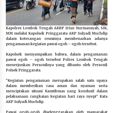
1 bulan ago
SATRESNARKOBA POLRES DOMPU AMANKAN
TERDUGA PELAKU NARKOTIKA DI KECAMATAN
KEMPO, BELASAN PAKET DIDUGA SABU DISITA
Kapolres Lombok Tengah AKBP Irfan Nurmansyah, SIK,
1 bulan ago
MM melalui Kapolsek Pringgarata AKP Sulyadi Muchdip
dalam keterangan resminya membenarkan adanya
pengamanan kegiatan pawai ogoh – ogoh tersebut.
Kapolsek menyampaikan bahwa, dalam pengamanan
pawai ogoh – ogoh tersebut Polres Lombok Tengah
menerjunkan Personilnya yang dibantu oleh Personil
Polsek Pringgarata.
“Kegiatan pengamanan merupakan salah satu upaya
dalam memberikan rasa aman dan nyaman serta
menciptakan situasi Kamtibmas yang kondusif dalam
pelaksanaan rangkaian kegiatan hari raya nyepi” Kata
AKP Sulyadi Muchdip.
Pawai ogoh-ogoh diselenggarakan oleh masyarakat