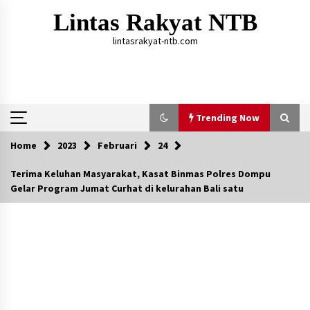
Skip
Lintas Rakyat NTB
to
content
lintasrakyat-ntb.com
Trending Now
Home
2023
Februari
24
Trending Now
Terima Keluhan Masyarakat, Kasat Binmas Polres Dompu
Gelar Program Jumat Curhat di kelurahan Bali satu
Aksi Penggerebekan Pengedar Sabu di Dompu,
Ketegangan Memuncak di Kampung Bebas Dari
Narkoba
2 tahun ago
Polsek Kempo Serahkan ODGJ ke Ketua DPRD
Dompu untuk Dirujuk ke RSJ
3 hari ago