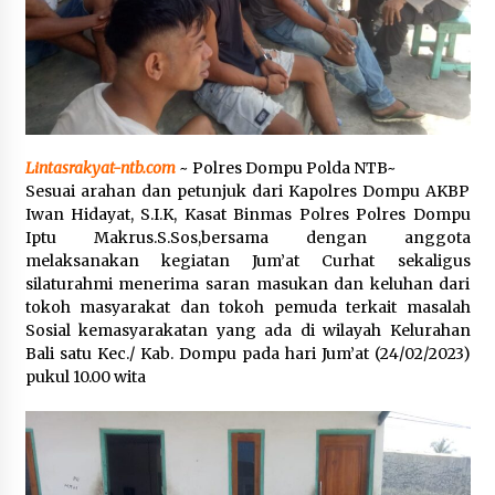
SATRESNARKOBA POLRES DOMPU AMANKAN
TERDUGA PELAKU NARKOTIKA DI KECAMATAN
KEMPO, BELASAN PAKET DIDUGA SABU DISITA
1 bulan ago
Lintasrakyat-ntb.com
~ Polres Dompu Polda NTB~
Sesuai arahan dan petunjuk dari Kapolres Dompu AKBP
Iwan Hidayat, S.I.K, Kasat Binmas Polres Polres Dompu
Iptu Makrus.S.Sos,bersama dengan anggota
melaksanakan kegiatan Jum’at Curhat sekaligus
silaturahmi menerima saran masukan dan keluhan dari
tokoh masyarakat dan tokoh pemuda terkait masalah
Sosial kemasyarakatan yang ada di wilayah Kelurahan
Bali satu Kec./ Kab. Dompu pada hari Jum’at (24/02/2023)
pukul 10.00 wita