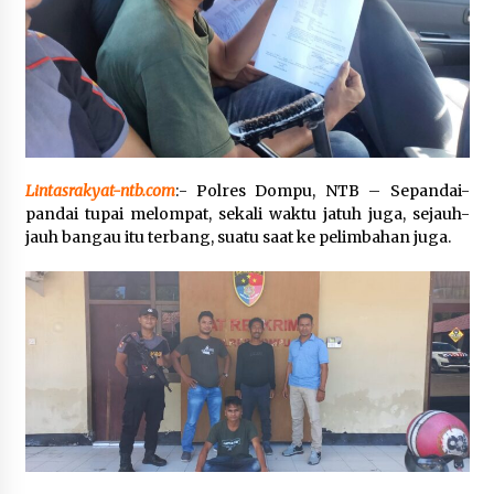
SATRESNARKOBA POLRES DOMPU AMANKAN
TERDUGA PELAKU NARKOTIKA DI KECAMATAN
KEMPO, BELASAN PAKET DIDUGA SABU DISITA
1 bulan ago
Lintasrakyat-ntb.com
:- Polres Dompu, NTB – Sepandai-
pandai tupai melompat, sekali waktu jatuh juga, sejauh-
jauh bangau itu terbang, suatu saat ke pelimbahan juga.