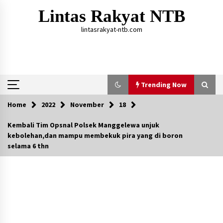
Skip
Lintas Rakyat NTB
to
content
lintasrakyat-ntb.com
Trending Now
Home
2022
November
18
Trending Now
Kembali Tim Opsnal Polsek Manggelewa unjuk
kebolehan,dan mampu membekuk pira yang di boron
Aksi Penggerebekan Pengedar Sabu di Dompu,
selama 6 thn
Ketegangan Memuncak di Kampung Bebas Dari
Narkoba
2 tahun ago
Polsek Kempo Serahkan ODGJ ke Ketua DPRD
Dompu untuk Dirujuk ke RSJ
4 hari ago