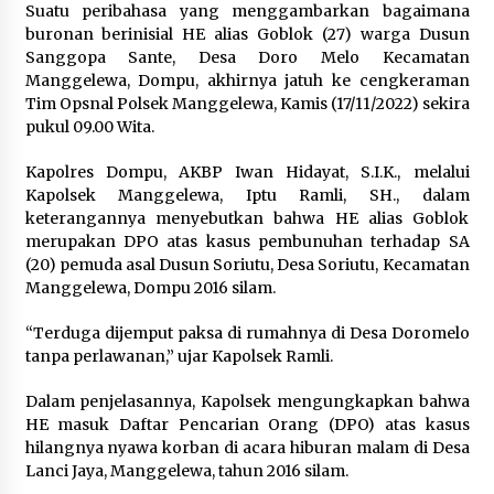
Suatu peribahasa yang menggambarkan bagaimana
buronan berinisial HE alias Goblok (27) warga Dusun
Sanggopa Sante, Desa Doro Melo Kecamatan
Manggelewa, Dompu, akhirnya jatuh ke cengkeraman
Tim Opsnal Polsek Manggelewa, Kamis (17/11/2022) sekira
pukul 09.00 Wita.
Kapolres Dompu, AKBP Iwan Hidayat, S.I.K., melalui
Kapolsek Manggelewa, Iptu Ramli, SH., dalam
keterangannya menyebutkan bahwa HE alias Goblok
merupakan DPO atas kasus pembunuhan terhadap SA
(20) pemuda asal Dusun Soriutu, Desa Soriutu, Kecamatan
Manggelewa, Dompu 2016 silam.
“Terduga dijemput paksa di rumahnya di Desa Doromelo
tanpa perlawanan,” ujar Kapolsek Ramli.
Dalam penjelasannya, Kapolsek mengungkapkan bahwa
HE masuk Daftar Pencarian Orang (DPO) atas kasus
hilangnya nyawa korban di acara hiburan malam di Desa
Lanci Jaya, Manggelewa, tahun 2016 silam.