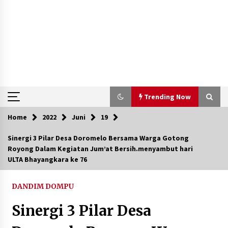
Trending Now
Home
2022
Juni
19
Trending Now
Sinergi 3 Pilar Desa Doromelo Bersama Warga Gotong
Royong Dalam Kegiatan Jum’at Bersih.menyambut hari
Aksi Penggerebekan Pengedar Sabu di Dompu,
ULTA Bhayangkara ke 76
Ketegangan Memuncak di Kampung Bebas Dari
Narkoba
2 tahun ago
DANDIM DOMPU
Polsek Kempo Serahkan ODGJ ke Ketua DPRD
Sinergi 3 Pilar Desa
Dompu untuk Dirujuk ke RSJ
4 hari ago