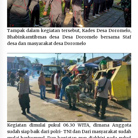
1 bulan ago
SATRESNARKOBA POLRES DOMPU AMANKAN
TERDUGA PELAKU NARKOTIKA DI KECAMATAN
KEMPO, BELASAN PAKET DIDUGA SABU DISITA
Tampak dalam kegiatan tersebut, Kades Desa Doromelo,
1 bulan ago
Bhabinkamtibmas desa Desa Doromelo bersama Staf
desa dan masyarakat desa Doromelo
Kegiatan dimulai pukul 06.30 WITA, dimana Anggota
sudah siap baik dari polri- TNI dan Dari masyarakat sudah
mulai berkumpul. Dan kegiatan pun diakhiri pada pukul