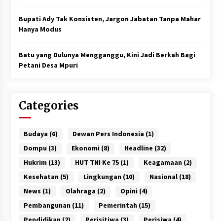
Bupati Ady Tak Konsisten, Jargon Jabatan Tanpa Mahar
Hanya Modus
Batu yang Dulunya Mengganggu, Kini Jadi Berkah Bagi
Petani Desa Mpuri
Categories
Budaya
(6)
Dewan Pers Indonesia
(1)
Dompu
(3)
Ekonomi
(8)
Headline
(32)
Hukrim
(13)
HUT TNI Ke 75
(1)
Keagamaan
(2)
Kesehatan
(5)
Lingkungan
(10)
Nasional
(18)
News
(1)
Olahraga
(2)
Opini
(4)
Pembangunan
(11)
Pemerintah
(15)
Pendidikan
(2)
Perisitiwa
(3)
Perisiwa
(4)