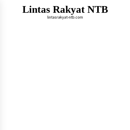
Skip
Lintas Rakyat NTB
to
content
lintasrakyat-ntb.com