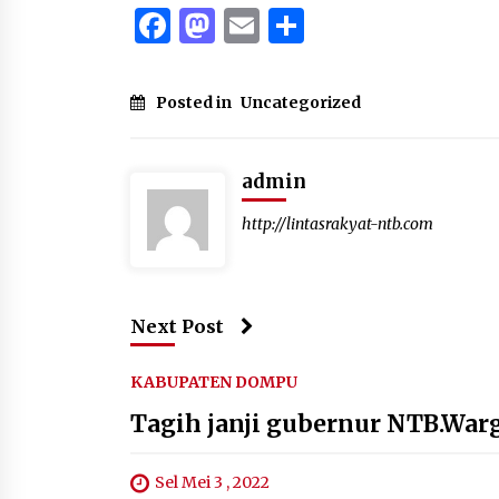
Facebook
Mastodon
Email
Share
Posted in
Uncategorized
admin
http://lintasrakyat-ntb.com
Next Post
KABUPATEN DOMPU
Tagih janji gubernur NTB.Wa
Sel Mei 3 , 2022