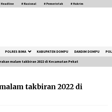
 Headline
# Nasional
# Pemerintah
# Hukrim
POLRES BIMA
KABUPATEN DOMPU
DANDIM DOMPU
POL
rakan malam takbiran 2022 di Kecamatan Pekat
Polsek Kempo Serahkan ODGJ ke
Ketua DPRD Dompu untuk Dirujuk ke
malam takbiran 2022 di
RSJ
2 hari ago
Bupati Ady Tak Konsisten, Jargon
Jabatan Tanpa Mahar Hanya Modus