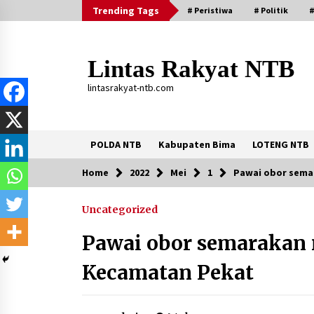
Skip
Trending Tags
# Peristiwa
# Politik
#
to
content
Lintas Rakyat NTB
lintasrakyat-ntb.com
POLDA NTB
Kabupaten Bima
LOTENG NTB
Home
2022
Mei
1
Pawai obor sema
Trending Now
Uncategorized
Aksi Penggerebekan Pengedar Sabu
di Dompu, Ketegangan Memuncak di
Pawai obor semarakan 
Kampung Bebas Dari Narkoba
2 tahun ago
Kecamatan Pekat
Stop Buang Biji Asam! Warga Nusa
Jaya Sulap Jadi Camilan Kekinian