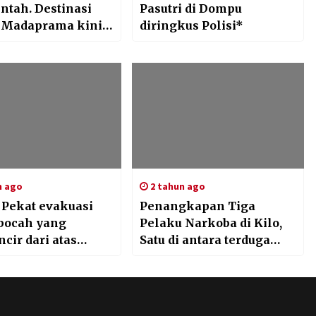
ntah. Destinasi
Pasutri di Dompu
 Madaprama kini
diringkus Polisi*
i tempat yang
n ago
2 tahun ago
 Pekat evakuasi
Penangkapan Tiga
bocah yang
Pelaku Narkoba di Kilo,
ncir dari atas
Satu di antara terduga
//
Pelaku Dilumpulkan