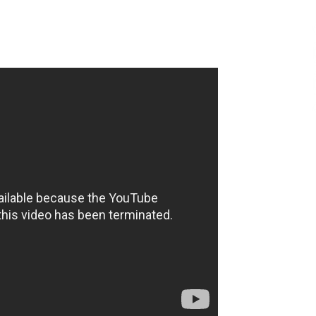
2 minggu ago
Pelarian terduga Otak Curanmor di
Kecamatan kempo, Berakhir di
tangan Tim Opsnal Polsek Kempo
3 minggu ago
Sekjen GTKN Desak Revisi
PermenPANRB Nomor 9 Tahun 2026,
Soroti Ketidakpastian Nasib PPPK
Paruh Waktu di Tengah
3 minggu ago
Keterbatasan Fiskal Daerah