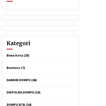
2 minggu ago
Tim Opsnal Polsek Kempo Amankan
salah satu Terduga Curanmor yang
sempat jadi DPO selama Sepekan
3 minggu ago
Polsek Pekat Kawal Aksi Petani Tebu
Secara Humanis, Dialog dengan PT
Kategori
SMS Hasilkan Kesepakatan Awal
Demi Menjaga Harkamtibmas
4 minggu ago
Bima Kota
(25)
Business
(7)
DANDIM DOMPU
(46)
DIKPOLRA DOMPU
(10)
DOMPU NTB
(24)