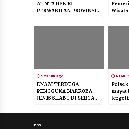
MINTA BPK RI
Pemeri
PERWAKILAN PROVINSI
Wisata
NTB SEGERA AUDIT DUA
menjad
LAPORAN MASYARAKAT
kumuh
5 tahun ago
6 tahu
ENAM TERDUGA
Polsek
PENGGUNA NARKOBA
mayat 
JENIS SHABU DI SERGAP
tergeli
OLEH” TIM COBRA ALFA”
tebing.
SAT-NARKOBA POLRES
BIMA KOTA
Pos