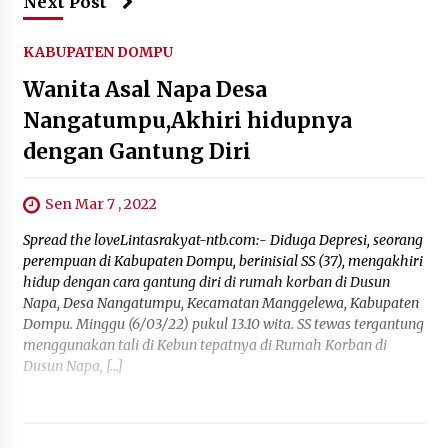
Next Post
KABUPATEN DOMPU
Wanita Asal Napa Desa
Nangatumpu,Akhiri hidupnya
dengan Gantung Diri
Sen Mar 7 , 2022
Spread the loveLintasrakyat-ntb.com:- Diduga Depresi, seorang
perempuan di Kabupaten Dompu, berinisial SS (37), mengakhiri
hidup dengan cara gantung diri di rumah korban di Dusun
Napa, Desa Nangatumpu, Kecamatan Manggelewa, Kabupaten
Dompu. Minggu (6/03/22) pukul 13.10 wita. SS tewas tergantung
menggunakan tali di Kebun tepatnya di Rumah Korban di
Dusun Napa, […]