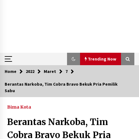
Trending Now
Home
2022
Maret
7
Trending Now
Berantas Narkoba, Tim Cobra Bravo Bekuk Pria Pemilik
Sabu
Aksi Penggerebekan Pengedar Sabu di Dompu,
Ketegangan Memuncak di Kampung Bebas Dari
Narkoba
Bima Kota
2 tahun ago
Berantas Narkoba, Tim
Polsek Kempo Serahkan ODGJ ke Ketua DPRD
Dompu untuk Dirujuk ke RSJ
Cobra Bravo Bekuk Pria
3 hari ago