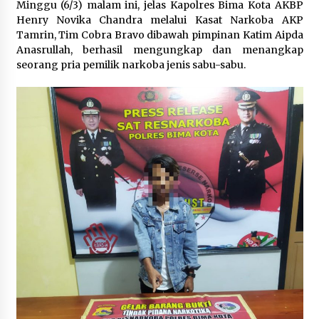
Minggu (6/3) malam ini, jelas Kapolres Bima Kota AKBP
1 bulan ago
Henry Novika Chandra melalui Kasat Narkoba AKP
Tamrin, Tim Cobra Bravo dibawah pimpinan Katim Aipda
SATRESNARKOBA POLRES DOMPU AMANKAN
Anasrullah, berhasil mengungkap dan menangkap
TERDUGA PELAKU NARKOTIKA DI KECAMATAN
seorang pria pemilik narkoba jenis sabu-sabu.
KEMPO, BELASAN PAKET DIDUGA SABU DISITA
1 bulan ago