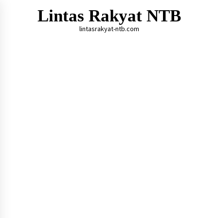
Skip
Lintas Rakyat NTB
to
content
lintasrakyat-ntb.com