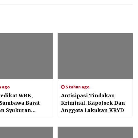
n ago
5 tahun ago
redikat WBK,
Antisipasi Tindakan
 Sumbawa Barat
Kriminal, Kapolsek Dan
n Syukuran
Anggota Lakukan KRYD
a Anggota