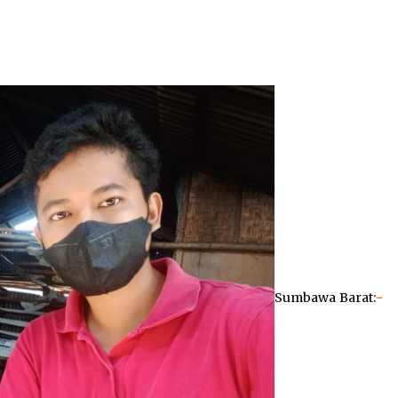
2 minggu ago
Pelarian terduga Otak Curanmor di
Kecamatan kempo, Berakhir di
tangan Tim Opsnal Polsek Kempo
3 minggu ago
Sekjen GTKN Desak Revisi
PermenPANRB Nomor 9 Tahun 2026,
Soroti Ketidakpastian Nasib PPPK
Paruh Waktu di Tengah
4 minggu ago
Keterbatasan Fiskal Daerah
Sumbawa Barat:
-