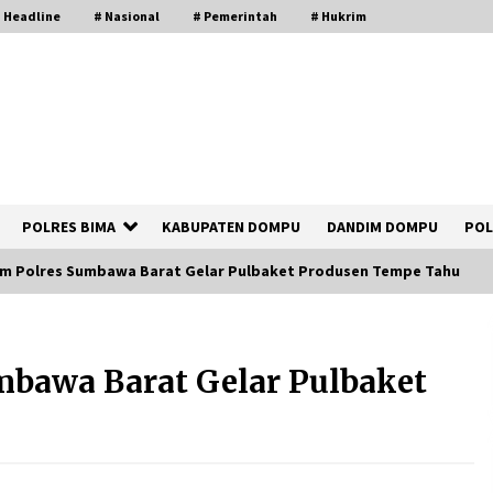
 Headline
# Nasional
# Pemerintah
# Hukrim
POLRES BIMA
KABUPATEN DOMPU
DANDIM DOMPU
POL
am Polres Sumbawa Barat Gelar Pulbaket Produsen Tempe Tahu
Polsek Kempo Serahkan ODGJ ke
Ketua DPRD Dompu untuk Dirujuk ke
mbawa Barat Gelar Pulbaket
RSJ
3 hari ago
Bupati Ady Tak Konsisten, Jargon
Jabatan Tanpa Mahar Hanya Modus