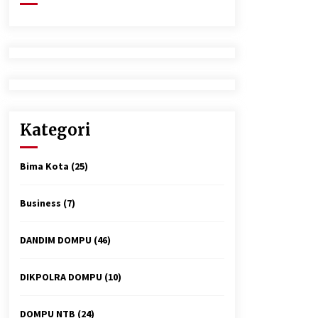
2 minggu ago
Tim Opsnal Polsek Kempo Amankan
salah satu Terduga Curanmor yang
sempat jadi DPO selama Sepekan
3 minggu ago
Polsek Pekat Kawal Aksi Petani Tebu
Secara Humanis, Dialog dengan PT
Kategori
SMS Hasilkan Kesepakatan Awal
Demi Menjaga Harkamtibmas
1 bulan ago
Bima Kota
(25)
Business
(7)
DANDIM DOMPU
(46)
DIKPOLRA DOMPU
(10)
DOMPU NTB
(24)