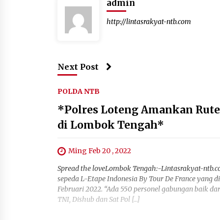
admin
http://lintasrakyat-ntb.com
Next Post
POLDA NTB
*Polres Loteng Amankan Rute 
di Lombok Tengah*
Ming Feb 20 , 2022
Spread the loveLombok Tengah:-Lintasrakyat-ntb.
sepeda L-Etape Indonesia By Tour De France yang 
Februari 2022. “Ada 550 personel gabungan baik dar
TNI, Dishub dan Sat Pol […]