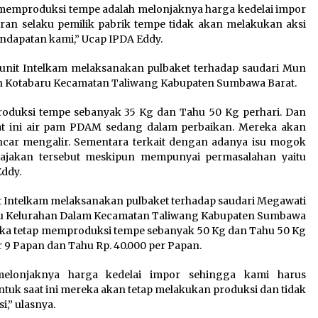
memproduksi tempe adalah melonjaknya harga kedelai impor
an selaku pemilik pabrik tempe tidak akan melakukan aksi
dapatan kami,” Ucap IPDA Eddy.
a unit Intelkam melaksanakan pulbaket terhadap saudari Mun
an Kotabaru Kecamatan Taliwang Kabupaten Sumbawa Barat.
oduksi tempe sebanyak 35 Kg dan Tahu 50 Kg perhari. Dan
at ini air pam PDAM sedang dalam perbaikan. Mereka akan
car mengalir. Sementara terkait dengan adanya isu mogok
i ajakan tersebut meskipun mempunyai permasalahan yaitu
Eddy.
it Intelkam melaksanakan pulbaket terhadap saudari Megawati
Baru Kelurahan Dalam Kecamatan Taliwang Kabupaten Sumbawa
reka tetap memproduksi tempe sebanyak 50 Kg dan Tahu 50 Kg
r 9 Papan dan Tahu Rp. 40.000 per Papan.
lonjaknya harga kedelai impor sehingga kami harus
tuk saat ini mereka akan tetap melakukan produksi dan tidak
i,” ulasnya.