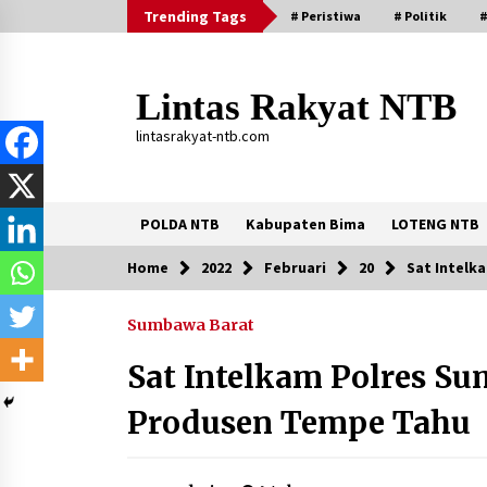
Skip
Trending Tags
# Peristiwa
# Politik
#
to
content
Lintas Rakyat NTB
lintasrakyat-ntb.com
POLDA NTB
Kabupaten Bima
LOTENG NTB
Home
2022
Februari
20
Sat Intelk
Trending Now
Sumbawa Barat
Aksi Penggerebekan Pengedar Sabu
di Dompu, Ketegangan Memuncak di
Sat Intelkam Polres Su
Kampung Bebas Dari Narkoba
2 tahun ago
Produsen Tempe Tahu
Stop Buang Biji Asam! Warga Nusa
Jaya Sulap Jadi Camilan Kekinian