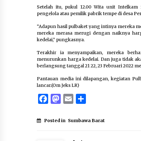
Setelah itu, pukul 12.00 Wita unit Intelka
pengelola atau pemilik pabrik tempe di desa 
“Adapun hasil pulbaket yang intinya mereka 
mereka merasa merugi dengan naiknya harg
kedelai,” pungkasnya.
Terakhir ia menyampaikan, mereka berh
menurunkan harga kedelai. Dan juga tidak ak
berlangsung tanggal 21 22, 23 Februari 2022 m
Pantauan media ini dilapangan, kegiatan Pul
lancar.(Om Jeks LR)
Facebook
Mastodon
Email
Share
Posted in
Sumbawa Barat