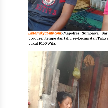
Lintasrakyat-ntb.com
:-Mapolres Sumbawa Bara
produsen tempe dan tahu se-kecamatan Taliwa
pukul 10.00 Wita.