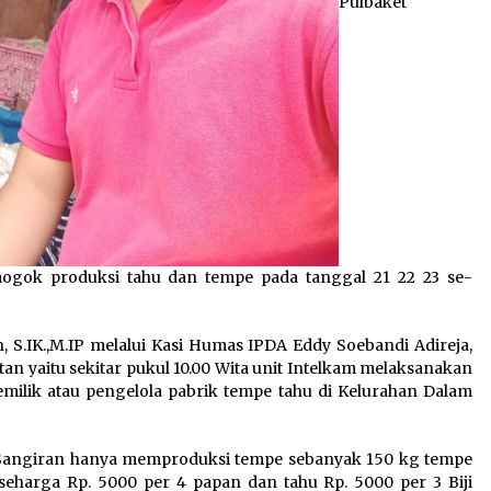
Pulbaket
mogok produksi tahu dan tempe pada tanggal 21 22 23 se-
S.IK.,M.IP melalui Kasi Humas IPDA Eddy Soebandi Adireja,
n yaitu sekitar pukul 10.00 Wita unit Intelkam melaksanakan
emilik atau pengelola pabrik tempe tahu di Kelurahan Dalam
a Sangiran hanya memproduksi tempe sebanyak 150 kg tempe
eharga Rp. 5000 per 4 papan dan tahu Rp. 5000 per 3 Biji