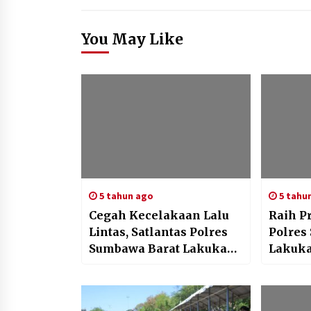
You May Like
5 tahun ago
5 tahu
Cegah Kecelakaan Lalu
Raih P
Lintas, Satlantas Polres
Polres
Sumbawa Barat Lakukan
Lakuka
Patroli Blue Light
Bersam