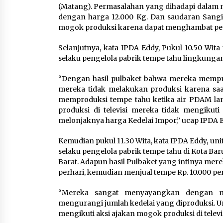
(Matang). Permasalahan yang dihadapi dalam 
dengan harga 12.000 Kg. Dan saudaran Sangir
mogok produksi karena dapat menghambat pen
Selanjutnya, kata IPDA Eddy, Pukul 10.50 Wit
selaku pengelola pabrik tempe tahu lingkung
“Dengan hasil pulbaket bahwa mereka mempr
mereka tidak melakukan produksi karena sa
memproduksi tempe tahu ketika air PDAM lan
produksi di televisi mereka tidak mengikut
melonjaknya harga Kedelai Impor,” ucap IPDA 
Kemudian pukul 11.30 Wita, kata IPDA Eddy, un
selaku pengelola pabrik tempe tahu di Kota 
Barat. Adapun hasil Pulbaket yang intinya me
perhari, kemudian menjual tempe Rp. 10.000 pe
“Mereka sangat menyayangkan dengan me
mengurangi jumlah kedelai yang diproduksi. Un
mengikuti aksi ajakan mogok produksi di televis