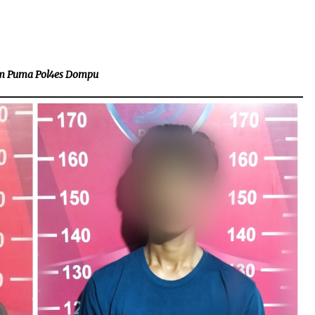
2 minggu ago
Pelarian terduga Otak Curanmor di
Kecamatan kempo, Berakhir di
tangan Tim Opsnal Polsek Kempo
im Puma Pol4es Dompu
3 minggu ago
Sekjen GTKN Desak Revisi
PermenPANRB Nomor 9 Tahun 2026,
Soroti Ketidakpastian Nasib PPPK
Paruh Waktu di Tengah
4 minggu ago
Keterbatasan Fiskal Daerah