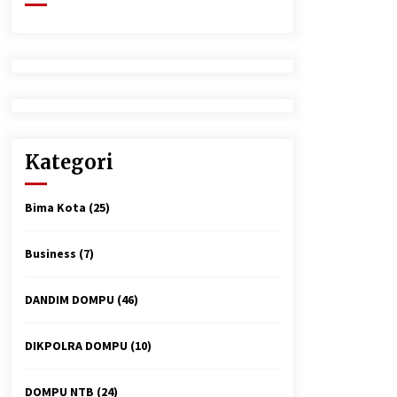
2 minggu ago
Tim Opsnal Polsek Kempo Amankan
salah satu Terduga Curanmor yang
sempat jadi DPO selama Sepekan
3 minggu ago
Polsek Pekat Kawal Aksi Petani Tebu
Secara Humanis, Dialog dengan PT
Kategori
SMS Hasilkan Kesepakatan Awal
Demi Menjaga Harkamtibmas
1 bulan ago
Bima Kota
(25)
Business
(7)
DANDIM DOMPU
(46)
DIKPOLRA DOMPU
(10)
DOMPU NTB
(24)