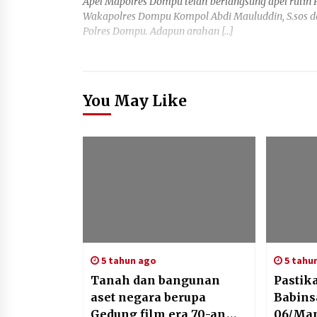
Apel Mapolres Dompu telah berlangsung apel rutin 
Wakapolres Dompu Kompol Abdi Mauluddin, S.sos dan
Polres Dompu. Adapun arahan […]
You May Like
5 tahun ago
5 tahu
Tanah dan bangunan
Pastik
aset negara berupa
Babins
Gedung film era 70-an
06/Man