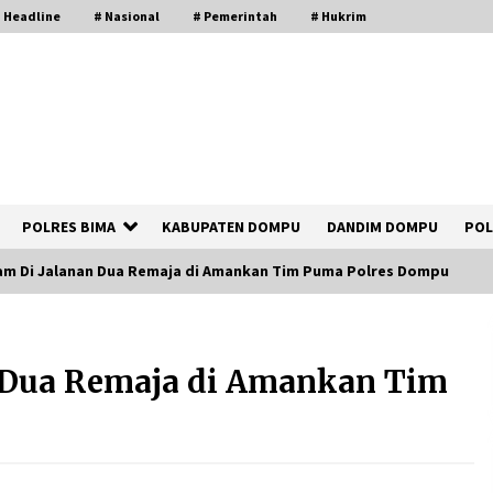
 Headline
# Nasional
# Pemerintah
# Hukrim
POLRES BIMA
KABUPATEN DOMPU
DANDIM DOMPU
POL
am Di Jalanan Dua Remaja di Amankan Tim Puma Polres Dompu
Polsek Kempo Serahkan ODGJ ke
Ketua DPRD Dompu untuk Dirujuk ke
 Dua Remaja di Amankan Tim
RSJ
2 hari ago
Bupati Ady Tak Konsisten, Jargon
Jabatan Tanpa Mahar Hanya Modus