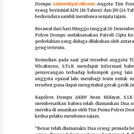
Dompu:
-Lintasrakyat-ntb.com
:-Angota Tim Pu
orang berinisial ADS (16 Tahun) dan JM (24 Ta
berkendara sambil membawa senjata tajam.
Berawal dari hari Minggu tanggal 26 Desember
Polres Dompu melaksanakan Patroli Cipta Ko
perkelahian yang diduga dilakukan oleh anta
geng tertentu.
Kemudian pada saat giat tersebut anggota 
Wicaksono, S.Tr.K mendapat informasi b
penyerangan terhadap kelompok geng lain s
anggota opsnal lalu membagi team untuk 
tersebut guna dapat mengetahui gerak gerik /a
Kapolres Dompu AKBP Iwan Hidayat, S.I.K
membenarkan bahwa telah diamankan Dua ora
mereka di amankan oleh Tim Puma Polres Dom
kedua pelaku membawa sajam.
“Benar telah diamanakn Dua orang pemuda be