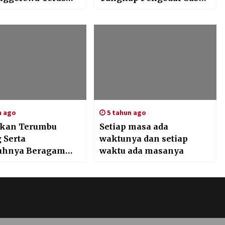
Vaksinasi di
asal sumbawa
h binaannya
n ago
5 tahun ago
akan Terumbu
Setiap masa ada
 Serta
waktunya dan setiap
uhnya Beragam
waktu ada masanya
tat Hewan Laut
Drastis