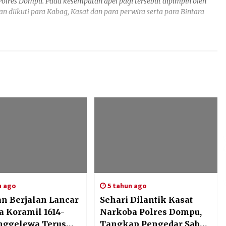
Polres Dompu. Pada kesempatan apel pagi tersebut dipimpin oleh
 diikuti para Kabag, Kasat dan para perwira serta para Bintara
n ago
5 tahun ago
an Berjalan Lancar
Sehari Dilantik Kasat
a Koramil 1614-
Narkoba Polres Dompu,
ggelewa Terus
Tangkap Pengedar Sabu