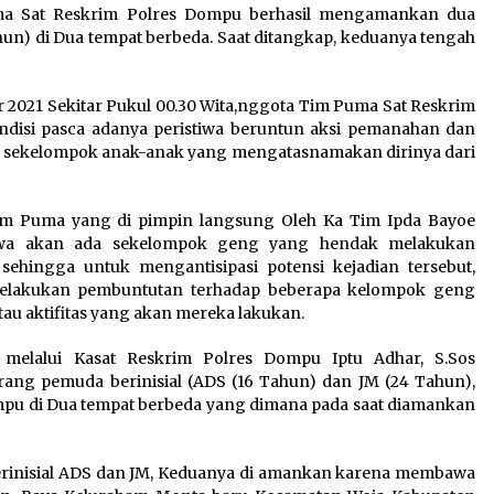
ma Sat Reskrim Polres Dompu berhasil mengamankan dua
hun) di Dua tempat berbeda. Saat ditangkap, keduanya tengah
 2021 Sekitar Pukul 00.30 Wita,nggota Tim Puma Sat Reskrim
ndisi pasca adanya peristiwa beruntun aksi pemanahan dan
ra sekelompok anak-anak yang mengatasnamakan dirinya dari
Tim Puma yang di pimpin langsung Oleh Ka Tim Ipda Bayoe
ahwa akan ada sekelompok geng yang hendak melakukan
ehingga untuk mengantisipasi potensi kejadian tersebut,
melakukan pembuntutan terhadap beberapa kelompok geng
tau aktifitas yang akan mereka lakukan.
 melalui Kasat Reskrim Polres Dompu Iptu Adhar, S.Sos
ng pemuda berinisial (ADS (16 Tahun) dan JM (24 Tahun),
pu di Dua tempat berbeda yang dimana pada saat diamankan
rinisial ADS dan JM, Keduanya di amankan karena membawa