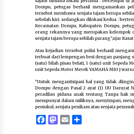
sajam dimana lokasi pertama : bertempat di
Dompu, petugas berhasil mengamankan pel
tersebut membawa senjata tajam berupa sebilah
sebelah kiri. sedangkan dilokasi kedua : bert
Kecamatan Dompu, Kabupaten Dompu, petug
orang rekannya yang merupakan kelompok d
senjata tajam berupa sebilah parang”,ujar Kasat
Atas kejadian tersebut polisi berhasil menga
terbuat dari lempengan besi dengan panjang s
(satu) bilah pisau belati, 1 (satu) unit Sepe
unit Sepeda Motor Merek YAMAHA MIO J warna 
“Untuk mengantisipasi hal yang tidak diingi
Dompu dengan Pasal 2 ayat (1) UU Darurat No
peradilan pidana anak tentang Tanpa hak 
mempunyai dalam miliknya, menyimpan, men
pemukul, senjata penikam atau senjata penusuk
Facebook
Mastodon
Email
Share