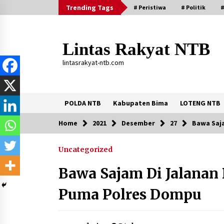
Skip
Trending Tags
# Peristiwa
# Politik
#
to
content
Lintas Rakyat NTB
lintasrakyat-ntb.com
POLDA NTB
Kabupaten Bima
LOTENG NTB
Home
2021
Desember
27
Bawa Saj
Trending Now
Uncategorized
Aksi Penggerebekan Pengedar Sabu
di Dompu, Ketegangan Memuncak di
Bawa Sajam Di Jalanan
Kampung Bebas Dari Narkoba
2 tahun ago
Puma Polres Dompu
Stop Buang Biji Asam! Warga Nusa
Jaya Sulap Jadi Camilan Kekinian