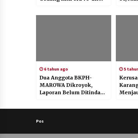
yang terletak di
Kawal 
Kecamatan Kempo,
Wilaya
Kejari Dompu minta
segera di kosongkan
6 tahun ago
5 tahu
Dua Anggota BKPH-
Kerus
MAROWA Dikroyok,
Karang
Laporan Belum Ditindak
Menja
Lanjut Polisi
Habiba
Secara 
Pos