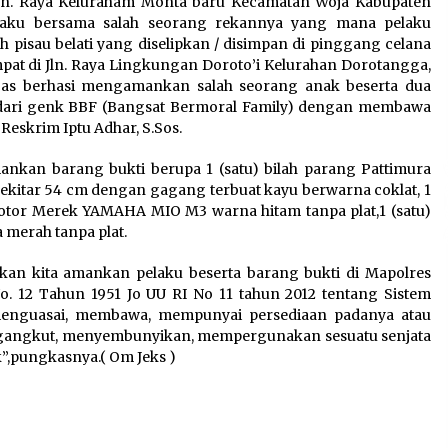
 Jln. Raya Keluraham Monta baru Kecamatan Woja Kabupaten
aku bersama salah seorang rekannya yang mana pelaku
 pisau belati yang diselipkan / disimpan di pinggang celana
empat di Jln. Raya Lingkungan Doroto’i Kelurahan Dorotangga,
as berhasi mengamankan salah seorang anak beserta dua
ari genk BBF (Bangsat Bermoral Family) dengan membawa
 Reskrim Iptu Adhar, S.Sos.
mankan barang bukti berupa 1 (satu) bilah parang Pattimura
ekitar 54 cm dengan gagang terbuat kayu berwarna coklat, 1
da Motor Merek YAMAHA MIO M3 warna hitam tanpa plat,1 (satu)
merah tanpa plat.
nkan kita amankan pelaku beserta barang bukti di Mapolres
. 12 Tahun 1951 Jo UU RI No 11 tahun 2012 tentang Sistem
menguasai, membawa, mempunyai persediaan padanya atau
gangkut, menyembunyikan, mempergunakan sesuatu senjata
”,pungkasnya.( Om Jeks )