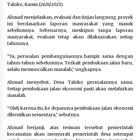
Taloko, Kamis (26/8/2021).
4 minggu ago
Ahmad menjelaskan, evaluasi dan tinjau langsung proyek
SATRESNARKOBA POLRES DOMPU AMANKAN
TERDUGA PELAKU NARKOTIKA DI KECAMATAN
ini berdasarkan laporan masyarakat yang masuk
KEMPO, BELASAN PAKET DIDUGA SABU DISITA
sebelumnya. Sebenarnya, meskipun tanpa laporan
1 bulan ago
masyarakat, evaluasi tetap akan dilaksanakan setiap
tahunnya.
“Ya, persoalan pembangunannya hampir sama dengan
tahun-tahun sebelumnya. Terkait pembukaan jalan baru,
selalu memunculkan masalah,” ungkapnya.
Ahmad menyebut, Desa Taloko persoalannya sama.
Setiap pembukaan jalan ekonomi pasti akan melahirkan
masalah.
“Oleh karena itu, ke depannya pembukaan jalan ekonomi
dihentikan sementara,” sebutnya.
Ahmad berjanji, atas temuan tersebut pemerintah
kecamatan akan menyurati pemerintah desa setempat