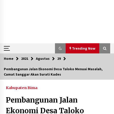
Trending Now
Home
2021
Agustus
29
Trending Now
Pembangunan Jalan Ekonomi Desa Taloko Menuai Masalah,
Camat Sanggar Akan Surati Kades
Aksi Penggerebekan Pengedar Sabu di Dompu,
Ketegangan Memuncak di Kampung Bebas Dari
Narkoba
Kabupaten Bima
2 tahun ago
Pembangunan Jalan
Polsek Kempo Serahkan ODGJ ke Ketua DPRD
Dompu untuk Dirujuk ke RSJ
Ekonomi Desa Taloko
2 hari ago