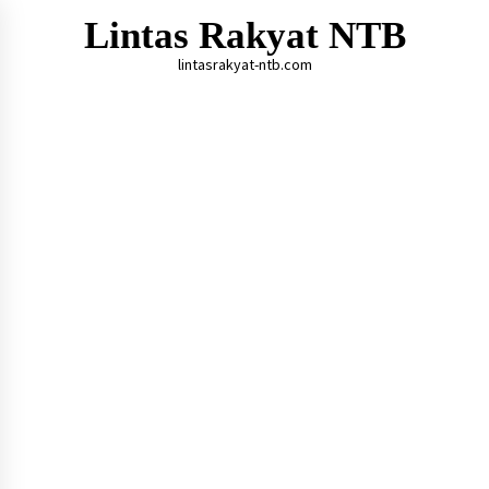
Skip
Lintas Rakyat NTB
to
content
lintasrakyat-ntb.com