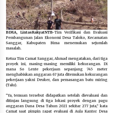
Pelarian terduga Otak Curanmor di Kecamatan
kempo, Berakhir di tangan Tim Opsnal Polsek
Kempo
3 minggu ago
Tim Opsnal Polsek Kempo Amankan salah satu
BIMA, LintasRakyatNTB-
Tim Verifikasi dan Evaluasi
Terduga Curanmor yang sempat jadi DPO
Pembangunan Jalan Ekonomi Desa Taloko, Kecamatan
selama Sepekan
Sanggar, Kabupaten Bima menemukan sejumlah
3 minggu ago
masalah.
Tim Opsnal Polsek Kempo Amankan salah satu
Ketua Tim Camat Sanggar, Ahmad mengatakan, dari tiga
Terduga Curanmor yang sempat jadi DPO
proyek ini, masing-masing memiliki kekurangan. Di
selama Sepekan
mana So Lente pekerjaan sepanjang 745 meter
3 minggu ago
menghabiskan anggaran 67 juta ditemukan kekurangan
pekerjaan yakni Deuker, dan pemasangan batu miring
Sekjen GTKN Desak Revisi PermenPANRB
Nomor 9 Tahun 2026, Soroti Ketidakpastian
(Talu).
Nasib PPPK Paruh Waktu di Tengah
Keterbatasan Fiskal Daerah
3 minggu ago
“Ya, temuan tersebut didapatkan setelah dievaluasi dan
ditinjau langsung di tiga lokasi proyek dengan pagu
Polsek Pekat Kawal Aksi Petani Tebu Secara
anggaran Dana Desa Tahun 2021 sekitar 277 juta,” kata
Humanis, Dialog dengan PT SMS Hasilkan
Camat saat pimpin rapat evaluasi di Aula Kantor Desa
Kesepakatan Awal Demi Menjaga Harkamtibmas