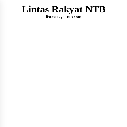
Skip
Lintas Rakyat NTB
to
content
lintasrakyat-ntb.com