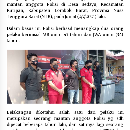
mantan anggota Polisi di Desa Sedayu, Kecamatan
Pelarian terduga Otak Curanmor di Kecamatan
Kuripan, Kabupaten Lombok Barat, Provinsi Nusa
kempo, Berakhir di tangan Tim Opsnal Polsek
Tenggara Barat (NTB), pada Jumat (2/7/2021) lalu.
Kempo
3 minggu ago
Dalam kasus ini Polisi berhasil menangkap dua orang
pelaku berinisial MR umur 43 tahun dan JWA umur (34)
Tim Opsnal Polsek Kempo Amankan salah satu
tahun.
Terduga Curanmor yang sempat jadi DPO
selama Sepekan
4 minggu ago
Tim Opsnal Polsek Kempo Amankan salah satu
Terduga Curanmor yang sempat jadi DPO
selama Sepekan
4 minggu ago
Sekjen GTKN Desak Revisi PermenPANRB
Nomor 9 Tahun 2026, Soroti Ketidakpastian
Nasib PPPK Paruh Waktu di Tengah
Keterbatasan Fiskal Daerah
4 minggu ago
Belakangan diketahui salah satu dari pelaku ini
merupakan seorang mantan anggota Polisi yg sdh
Polsek Pekat Kawal Aksi Petani Tebu Secara
dipecat beberapa tahun lalu, dan satunya lagi seorang
Humanis, Dialog dengan PT SMS Hasilkan
Kesepakatan Awal Demi Menjaga Harkamtibmas