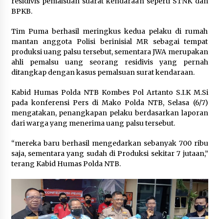
residivis pemalsuan suarat kendaraan seperti STNK dan
1 bulan ago
BPKB.
SATRESNARKOBA POLRES DOMPU AMANKAN
Tim Puma berhasil meringkus kedua pelaku di rumah
TERDUGA PELAKU NARKOTIKA DI KECAMATAN
mantan anggota Polisi berinisial MR sebagai tempat
KEMPO, BELASAN PAKET DIDUGA SABU DISITA
produksi uang palsu tersebut, sementara JWA merupakan
1 bulan ago
ahli pemalsu uang seorang residivis yang pernah
ditangkap dengan kasus pemalsuan surat kendaraan.
Kabid Humas Polda NTB Kombes Pol Artanto S.I.K M.Si
pada konferensi Pers di Mako Polda NTB, Selasa (6/7)
mengatakan, penangkapan pelaku berdasarkan laporan
dari warga yang menerima uang palsu tersebut.
“mereka baru berhasil mengedarkan sebanyak 700 ribu
saja, sementara yang sudah di Produksi sekitar 7 jutaan,”
terang Kabid Humas Polda NTB.