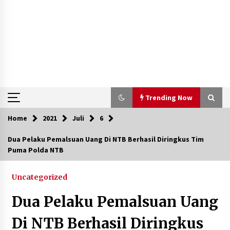
Trending Now
Home
2021
Juli
6
Trending Now
Dua Pelaku Pemalsuan Uang Di NTB Berhasil Diringkus Tim
Puma Polda NTB
Aksi Penggerebekan Pengedar Sabu di Dompu,
Ketegangan Memuncak di Kampung Bebas Dari
Narkoba
Uncategorized
2 tahun ago
Dua Pelaku Pemalsuan Uang
Polsek Kempo Serahkan ODGJ ke Ketua DPRD
Dompu untuk Dirujuk ke RSJ
Di NTB Berhasil Diringkus
4 hari ago