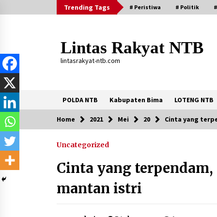
Skip
Trending Tags
# Peristiwa
# Politik
#
to
content
Lintas Rakyat NTB
lintasrakyat-ntb.com
POLDA NTB
Kabupaten Bima
LOTENG NTB
Home
2021
Mei
20
Cinta yang terp
Trending Now
Uncategorized
Aksi Penggerebekan Pengedar Sabu
di Dompu, Ketegangan Memuncak di
Cinta yang terpendam,
Kampung Bebas Dari Narkoba
2 tahun ago
mantan istri
Stop Buang Biji Asam! Warga Nusa
Jaya Sulap Jadi Camilan Kekinian