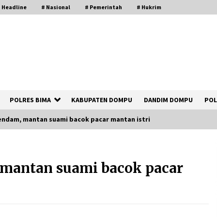
 Headline
# Nasional
# Pemerintah
# Hukrim
POLRES BIMA
KABUPATEN DOMPU
DANDIM DOMPU
POL
endam, mantan suami bacok pacar mantan istri
Polsek Kempo Serahkan ODGJ ke
Ketua DPRD Dompu untuk Dirujuk ke
 mantan suami bacok pacar
RSJ
4 hari ago
Bupati Ady Tak Konsisten, Jargon
Jabatan Tanpa Mahar Hanya Modus