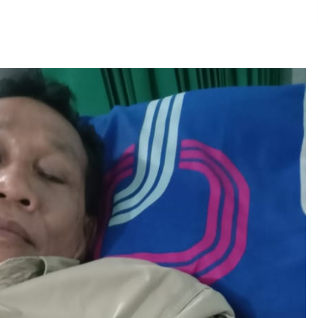
2 minggu ago
Pelarian terduga Otak Curanmor di
Kecamatan kempo, Berakhir di
tangan Tim Opsnal Polsek Kempo
3 minggu ago
Sekjen GTKN Desak Revisi
PermenPANRB Nomor 9 Tahun 2026,
Soroti Ketidakpastian Nasib PPPK
Paruh Waktu di Tengah
4 minggu ago
Keterbatasan Fiskal Daerah