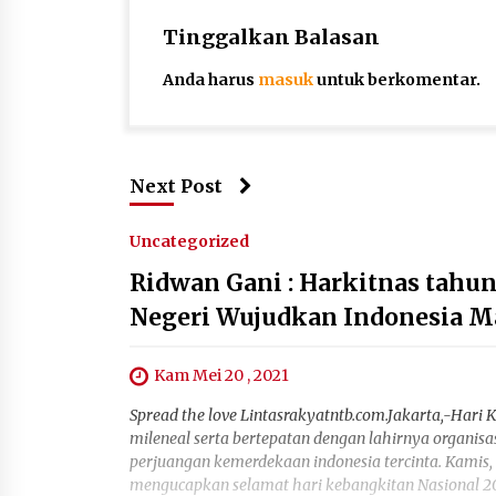
Tinggalkan Balasan
Anda harus
masuk
untuk berkomentar.
Next Post
Uncategorized
Ridwan Gani : Harkitnas tah
Negeri Wujudkan Indonesia Ma
Kam Mei 20 , 2021
Spread the love Lintasrakyatntb.com.Jakarta,-Hari
mileneal serta bertepatan dengan lahirnya organis
perjuangan kemerdekaan indonesia tercinta. Kamis,
mengucapkan selamat hari kebangkitan Nasional 20