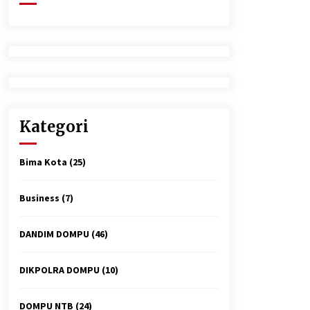
2 minggu ago
Tim Opsnal Polsek Kempo Amankan
salah satu Terduga Curanmor yang
sempat jadi DPO selama Sepekan
4 minggu ago
Polsek Pekat Kawal Aksi Petani Tebu
Secara Humanis, Dialog dengan PT
Kategori
SMS Hasilkan Kesepakatan Awal
Demi Menjaga Harkamtibmas
1 bulan ago
Bima Kota
(25)
Business
(7)
DANDIM DOMPU
(46)
DIKPOLRA DOMPU
(10)
DOMPU NTB
(24)