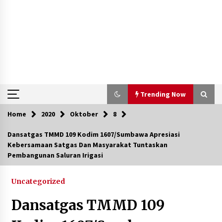
Trending Now
Home
2020
Oktober
8
Trending Now
Dansatgas TMMD 109 Kodim 1607/Sumbawa Apresiasi
Kebersamaan Satgas Dan Masyarakat Tuntaskan
Aksi Penggerebekan Pengedar Sabu di Dompu,
Pembangunan Saluran Irigasi
Ketegangan Memuncak di Kampung Bebas Dari
Narkoba
2 tahun ago
Uncategorized
Polsek Kempo Serahkan ODGJ ke Ketua DPRD
Dansatgas TMMD 109
Dompu untuk Dirujuk ke RSJ
4 hari ago