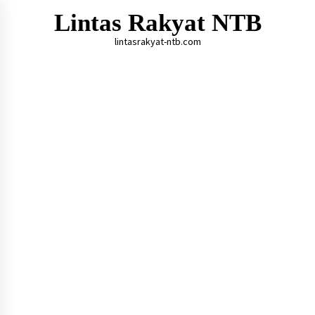
Skip
Lintas Rakyat NTB
to
content
lintasrakyat-ntb.com