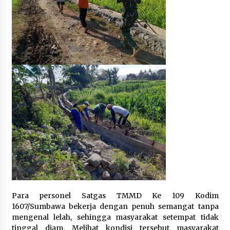
1 bulan ago
SATRESNARKOBA POLRES DOMPU AMANKAN
TERDUGA PELAKU NARKOTIKA DI KECAMATAN
KEMPO, BELASAN PAKET DIDUGA SABU DISITA
1 bulan ago
Para personel Satgas TMMD Ke 109 Kodim
1607/Sumbawa bekerja dengan penuh semangat tanpa
mengenal lelah, sehingga masyarakat setempat tidak
tinggal diam. Melihat kondisi tersebut masyarakat