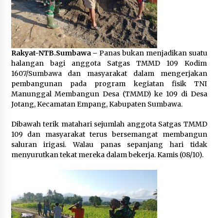
Pelarian terduga Otak Curanmor di Kecamatan
kempo, Berakhir di tangan Tim Opsnal Polsek
Kempo
3 minggu ago
Rakyat-NTB.Sumbawa –
Panas bukan menjadikan suatu
Tim Opsnal Polsek Kempo Amankan salah satu
halangan bagi anggota Satgas TMMD 109 Kodim
Terduga Curanmor yang sempat jadi DPO
1607/Sumbawa dan masyarakat dalam mengerjakan
selama Sepekan
pembangunan pada program kegiatan fisik TNI
4 minggu ago
Manunggal Membangun Desa (TMMD) ke 109 di Desa
Jotang, Kecamatan Empang, Kabupaten Sumbawa.
Tim Opsnal Polsek Kempo Amankan salah satu
Terduga Curanmor yang sempat jadi DPO
Dibawah terik matahari sejumlah anggota Satgas TMMD
selama Sepekan
109 dan masyarakat terus bersemangat membangun
4 minggu ago
saluran irigasi. Walau panas sepanjang hari tidak
menyurutkan tekat mereka dalam bekerja. Kamis (08/10).
Sekjen GTKN Desak Revisi PermenPANRB
Nomor 9 Tahun 2026, Soroti Ketidakpastian
Nasib PPPK Paruh Waktu di Tengah
Keterbatasan Fiskal Daerah
4 minggu ago
Polsek Pekat Kawal Aksi Petani Tebu Secara
Humanis, Dialog dengan PT SMS Hasilkan
Kesepakatan Awal Demi Menjaga Harkamtibmas