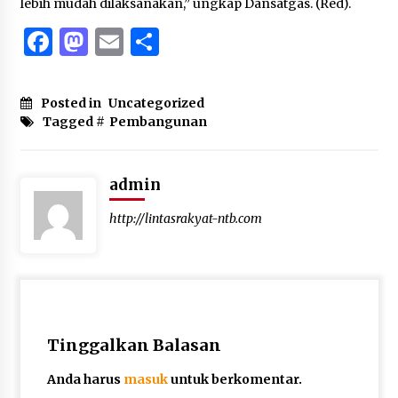
lebih mudah dilaksanakan,” ungkap Dansatgas. (Red).
Facebook
Mastodon
Email
Share
Posted in
Uncategorized
Tagged #
Pembangunan
admin
http://lintasrakyat-ntb.com
Tinggalkan Balasan
Anda harus
masuk
untuk berkomentar.