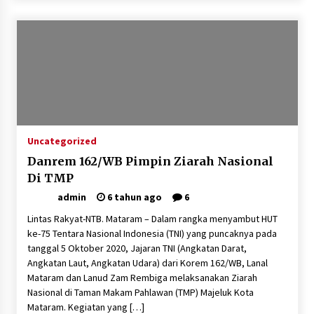
Polsek Pekat Kawal Aksi Petani Tebu Secara
Humanis, Dialog dengan PT SMS Hasilkan
Kesepakatan Awal Demi Menjaga Harkamtibmas
1 bulan ago
Uncategorized
Danrem 162/WB Pimpin Ziarah Nasional
Di TMP
admin
6 tahun ago
6
Lintas Rakyat-NTB. Mataram – Dalam rangka menyambut HUT
ke-75 Tentara Nasional Indonesia (TNI) yang puncaknya pada
tanggal 5 Oktober 2020, Jajaran TNI (Angkatan Darat,
Angkatan Laut, Angkatan Udara) dari Korem 162/WB, Lanal
Mataram dan Lanud Zam Rembiga melaksanakan Ziarah
Nasional di Taman Makam Pahlawan (TMP) Majeluk Kota
Mataram. Kegiatan yang […]