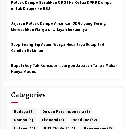
Polsek Kempo Serahkan ODGJ ke Ketua DPRD Dompu
untuk Dirujuk ke RSJ
Jajaran Polsek Kempo Amankan ODGJ yang Sering
Meresahkan Warga di wilayah hukumnya
Stop Buang Biji Asam! Warga Nusa Jaya Sulap Jadi
Camilan Kekinian
Bupati Ady Tak Konsisten, Jargon Jabatan Tanpa Mahar
Hanya Modus
Categories
Budaya
(6)
Dewan Pers Indonesia
(1)
Dompu
(3)
Ekonomi
(8)
Headline
(32)
Hukrim
(13)
HUT TNI Ke 75
(1)
Keagamaan
(2)