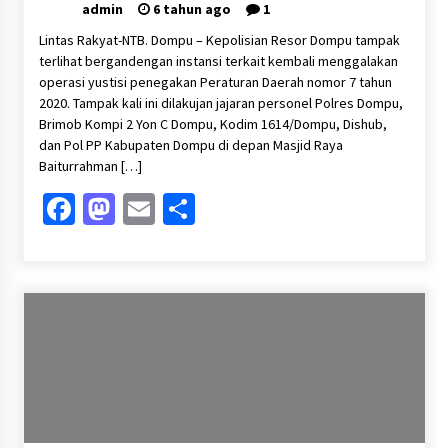
admin
6 tahun ago
1
Lintas Rakyat-NTB. Dompu – Kepolisian Resor Dompu tampak
terlihat bergandengan instansi terkait kembali menggalakan
operasi yustisi penegakan Peraturan Daerah nomor 7 tahun
2020. Tampak kali ini dilakujan jajaran personel Polres Dompu,
Brimob Kompi 2 Yon C Dompu, Kodim 1614/Dompu, Dishub,
dan Pol PP Kabupaten Dompu di depan Masjid Raya
Baiturrahman […]
Facebook
Mastodon
Email
Share