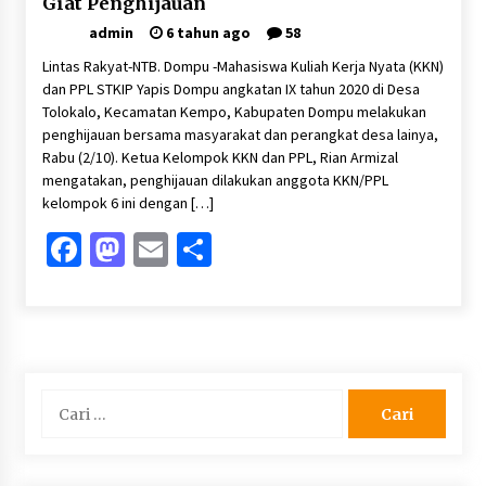
Giat Penghijauan
admin
6 tahun ago
58
Lintas Rakyat-NTB. Dompu -Mahasiswa Kuliah Kerja Nyata (KKN)
dan PPL STKIP Yapis Dompu angkatan IX tahun 2020 di Desa
Tolokalo, Kecamatan Kempo, Kabupaten Dompu melakukan
penghijauan bersama masyarakat dan perangkat desa lainya,
Rabu (2/10). Ketua Kelompok KKN dan PPL, Rian Armizal
mengatakan, penghijauan dilakukan anggota KKN/PPL
kelompok 6 ini dengan […]
Facebook
Mastodon
Email
Share
Cari
untuk: