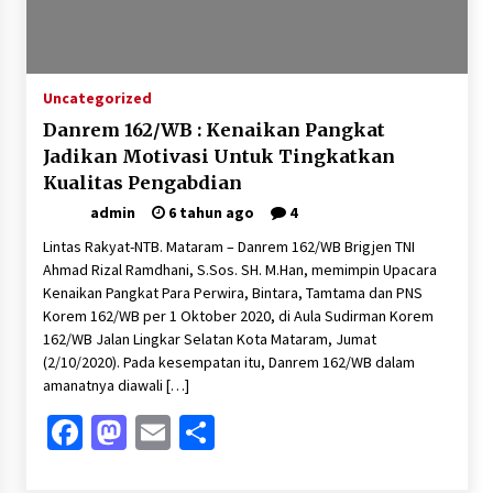
Sambut Hari Anak 2026 Bertema “21 Kambeke
Anak”, Babinkamtibmas Desa Ta’a dan Babinsa
Desa Ta’a Gelar Patroli KambekeMalam
3 minggu ago
Uncategorized
Pelarian terduga Otak Curanmor di Kecamatan
Danrem 162/WB : Kenaikan Pangkat
kempo, Berakhir di tangan Tim Opsnal Polsek
Kempo
Jadikan Motivasi Untuk Tingkatkan
4 minggu ago
Kualitas Pengabdian
admin
6 tahun ago
4
Tim Opsnal Polsek Kempo Amankan salah satu
Terduga Curanmor yang sempat jadi DPO
Lintas Rakyat-NTB. Mataram – Danrem 162/WB Brigjen TNI
selama Sepekan
Ahmad Rizal Ramdhani, S.Sos. SH. M.Han, memimpin Upacara
4 minggu ago
Kenaikan Pangkat Para Perwira, Bintara, Tamtama dan PNS
Korem 162/WB per 1 Oktober 2020, di Aula Sudirman Korem
Tim Opsnal Polsek Kempo Amankan salah satu
162/WB Jalan Lingkar Selatan Kota Mataram, Jumat
Terduga Curanmor yang sempat jadi DPO
(2/10/2020). Pada kesempatan itu, Danrem 162/WB dalam
selama Sepekan
amanatnya diawali […]
4 minggu ago
Facebook
Mastodon
Email
Share
Sekjen GTKN Desak Revisi PermenPANRB
Nomor 9 Tahun 2026, Soroti Ketidakpastian
Nasib PPPK Paruh Waktu di Tengah
Keterbatasan Fiskal Daerah
4 minggu ago