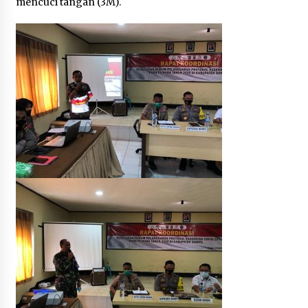
mencuci tangan (3M).
1 bulan ago
SATRESNARKOBA POLRES DOMPU AMANKAN
TERDUGA PELAKU NARKOTIKA DI KECAMATAN
KEMPO, BELASAN PAKET DIDUGA SABU DISITA
1 bulan ago