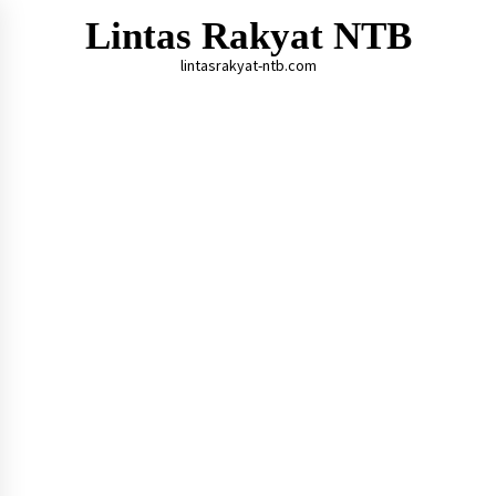
Skip
Lintas Rakyat NTB
to
content
lintasrakyat-ntb.com