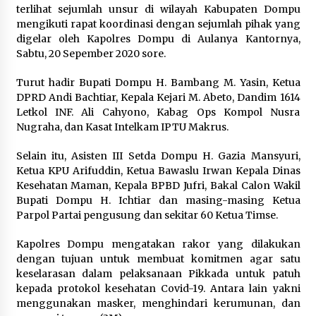
terlihat sejumlah unsur di wilayah Kabupaten Dompu
Pelarian terduga Otak Curanmor di Kecamatan
mengikuti rapat koordinasi dengan sejumlah pihak yang
kempo, Berakhir di tangan Tim Opsnal Polsek
digelar oleh Kapolres Dompu di Aulanya Kantornya,
Kempo
Sabtu, 20 Sepember 2020 sore.
3 minggu ago
Turut hadir Bupati Dompu H. Bambang M. Yasin, Ketua
Tim Opsnal Polsek Kempo Amankan salah satu
DPRD Andi Bachtiar, Kepala Kejari M. Abeto, Dandim 1614
Terduga Curanmor yang sempat jadi DPO
Letkol INF. Ali Cahyono, Kabag Ops Kompol Nusra
selama Sepekan
Nugraha, dan Kasat Intelkam IPTU Makrus.
3 minggu ago
Selain itu, Asisten III Setda Dompu H. Gazia Mansyuri,
Tim Opsnal Polsek Kempo Amankan salah satu
Terduga Curanmor yang sempat jadi DPO
Ketua KPU Arifuddin, Ketua Bawaslu Irwan Kepala Dinas
selama Sepekan
Kesehatan Maman, Kepala BPBD Jufri, Bakal Calon Wakil
3 minggu ago
Bupati Dompu H. Ichtiar dan masing-masing Ketua
Parpol Partai pengusung dan sekitar 60 Ketua Timse.
Sekjen GTKN Desak Revisi PermenPANRB
Nomor 9 Tahun 2026, Soroti Ketidakpastian
Kapolres Dompu mengatakan rakor yang dilakukan
Nasib PPPK Paruh Waktu di Tengah
Keterbatasan Fiskal Daerah
dengan tujuan untuk membuat komitmen agar satu
4 minggu ago
keselarasan dalam pelaksanaan Pikkada untuk patuh
kepada protokol kesehatan Covid-19. Antara lain yakni
Polsek Pekat Kawal Aksi Petani Tebu Secara
Humanis, Dialog dengan PT SMS Hasilkan
menggunakan masker, menghindari kerumunan, dan
Kesepakatan Awal Demi Menjaga Harkamtibmas