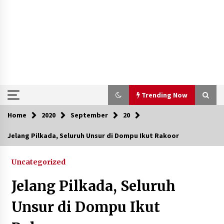
Trending Now
Home
2020
September
20
Trending Now
Jelang Pilkada, Seluruh Unsur di Dompu Ikut Rakoor
Aksi Penggerebekan Pengedar Sabu di Dompu,
Ketegangan Memuncak di Kampung Bebas Dari
Uncategorized
Narkoba
2 tahun ago
Jelang Pilkada, Seluruh
Polsek Kempo Serahkan ODGJ ke Ketua DPRD
Unsur di Dompu Ikut
Dompu untuk Dirujuk ke RSJ
2 hari ago