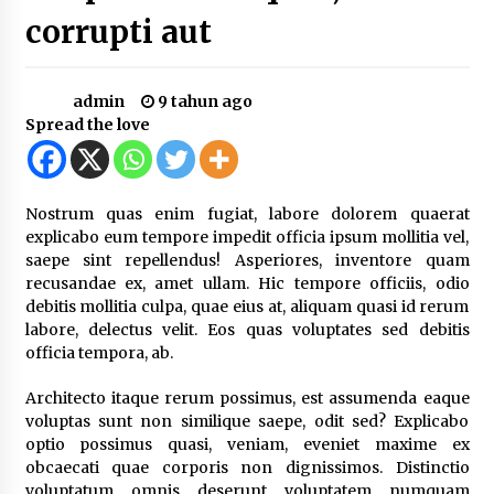
corrupti aut
Jajaran Polsek Kempo Amankan ODGJ yang
Sering Meresahkan Warga di wilayah
hukumnya
1 minggu ago
admin
9 tahun ago
Spread the love
Stop Buang Biji Asam! Warga Nusa Jaya Sulap
Jadi Camilan Kekinian
1 minggu ago
Nostrum quas enim fugiat, labore dolorem quaerat
explicabo eum tempore impedit officia ipsum mollitia vel,
Bupati Ady Tak Konsisten, Jargon Jabatan
Tanpa Mahar Hanya Modus
saepe sint repellendus! Asperiores, inventore quam
2 minggu ago
recusandae ex, amet ullam. Hic tempore officiis, odio
debitis mollitia culpa, quae eius at, aliquam quasi id rerum
Batu yang Dulunya Mengganggu, Kini Jadi
labore, delectus velit. Eos quas voluptates sed debitis
Berkah Bagi Petani Desa Mpuri
officia tempora, ab.
2 minggu ago
Architecto itaque rerum possimus, est assumenda eaque
voluptas sunt non similique saepe, odit sed? Explicabo
Sambut Hari Anak 2026 Bertema “21 Kambeke
Anak”, Babinkamtibmas Desa Ta’a dan Babinsa
optio possimus quasi, veniam, eveniet maxime ex
Desa Ta’a Gelar Patroli KambekeMalam
obcaecati quae corporis non dignissimos. Distinctio
3 minggu ago
voluptatum omnis deserunt voluptatem numquam