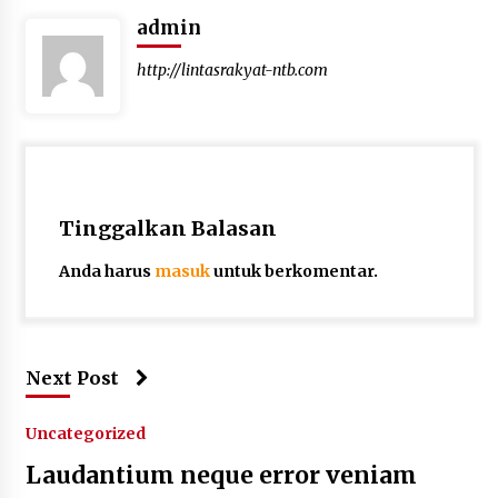
1 bulan ago
admin
SATRESNARKOBA POLRES DOMPU AMANKAN
http://lintasrakyat-ntb.com
TERDUGA PELAKU NARKOTIKA DI KECAMATAN
KEMPO, BELASAN PAKET DIDUGA SABU DISITA
1 bulan ago
Tinggalkan Balasan
Anda harus
masuk
untuk berkomentar.
Next Post
Uncategorized
Laudantium neque error veniam