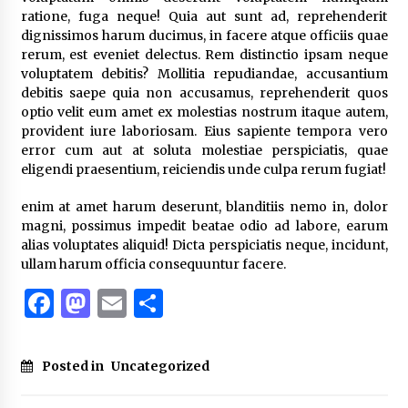
ratione, fuga neque! Quia aut sunt ad, reprehenderit
Pelarian terduga Otak Curanmor di Kecamatan
dignissimos harum ducimus, in facere atque officiis quae
kempo, Berakhir di tangan Tim Opsnal Polsek
rerum, est eveniet delectus. Rem distinctio ipsam neque
Kempo
voluptatem debitis? Mollitia repudiandae, accusantium
3 minggu ago
debitis saepe quia non accusamus, reprehenderit quos
optio velit eum amet ex molestias nostrum itaque autem,
Tim Opsnal Polsek Kempo Amankan salah satu
provident iure laboriosam. Eius sapiente tempora vero
Terduga Curanmor yang sempat jadi DPO
selama Sepekan
error cum aut at soluta molestiae perspiciatis, quae
3 minggu ago
eligendi praesentium, reiciendis unde culpa rerum fugiat!
Tim Opsnal Polsek Kempo Amankan salah satu
enim at amet harum deserunt, blanditiis nemo in, dolor
Terduga Curanmor yang sempat jadi DPO
magni, possimus impedit beatae odio ad labore, earum
selama Sepekan
alias voluptates aliquid! Dicta perspiciatis neque, incidunt,
3 minggu ago
ullam harum officia consequuntur facere.
Sekjen GTKN Desak Revisi PermenPANRB
Facebook
Mastodon
Email
Share
Nomor 9 Tahun 2026, Soroti Ketidakpastian
Nasib PPPK Paruh Waktu di Tengah
Keterbatasan Fiskal Daerah
4 minggu ago
Posted in
Uncategorized
Polsek Pekat Kawal Aksi Petani Tebu Secara
Humanis, Dialog dengan PT SMS Hasilkan
Kesepakatan Awal Demi Menjaga Harkamtibmas