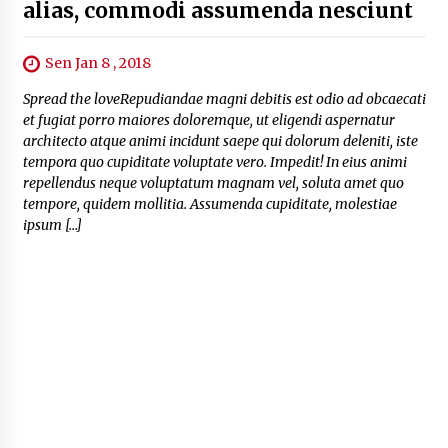
alias, commodi assumenda nesciunt
Sen Jan 8 , 2018
Spread the loveRepudiandae magni debitis est odio ad obcaecati
et fugiat porro maiores doloremque, ut eligendi aspernatur
architecto atque animi incidunt saepe qui dolorum deleniti, iste
tempora quo cupiditate voluptate vero. Impedit! In eius animi
repellendus neque voluptatum magnam vel, soluta amet quo
tempore, quidem mollitia. Assumenda cupiditate, molestiae
ipsum […]