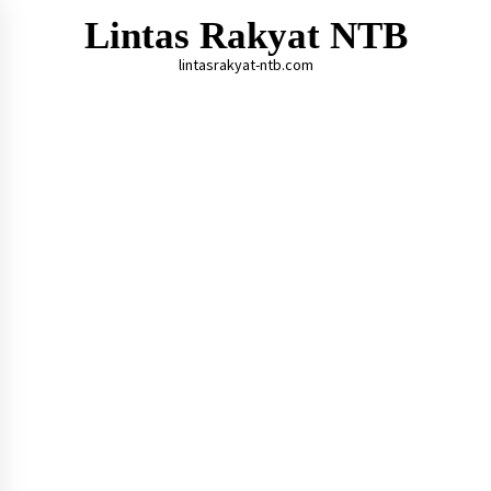
Skip
Lintas Rakyat NTB
to
content
lintasrakyat-ntb.com