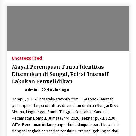
SATRESNARKOBA POLRES DOMPU AMANKAN
TERDUGA PELAKU NARKOTIKA DI KECAMATAN
KEMPO, BELASAN PAKET DIDUGA SABU DISITA
1 bulan ago
Uncategorized
Mayat Perempuan Tanpa Identitas
Ditemukan di Sungai, Polisi Intensif
Lakukan Penyelidikan
admin
4 bulan ago
Dompu, NTB – lintasrakyatat-ntb.com ~ Sesosok jenazah
perempuan tanpa identitas ditemukan di aliran Sungai Diwu
Mboha, Lingkungan Sambi Tangga, Kelurahan Kandai I,
Kecamatan Dompu, Jumat (24/4/2026) sekitar pukul 12.30
WITA. Penemuan ini langsung ditindaklanjuti aparat kepolisian
dengan langkah cepat dan terukur. Personel gabungan dari