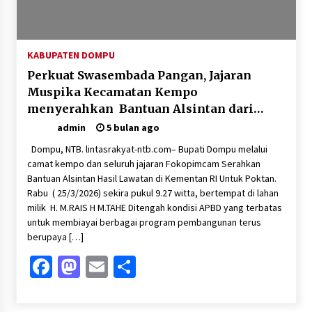
KABUPATEN DOMPU
Perkuat Swasembada Pangan, Jajaran
Muspika Kecamatan Kempo
menyerahkan Bantuan Alsintan dari
Kementan secara simbolis kepada petani
admin
5 bulan ago
Dompu, NTB. lintasrakyat-ntb.com– Bupati Dompu melalui
camat kempo dan seluruh jajaran Fokopimcam Serahkan
Bantuan Alsintan Hasil Lawatan di Kementan RI Untuk Poktan.
Rabu ( 25/3/2026) sekira pukul 9.27 witta, bertempat di lahan
milik H. M.RAIS H M.TAHE Ditengah kondisi APBD yang terbatas
untuk membiayai berbagai program pembangunan terus
berupaya […]
Facebook
Mastodon
Email
Share