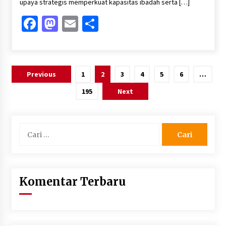
upaya strategis memperkuat kapasitas ibadah serta […]
Facebook
Mastodon
Email
Share
Paginasi
Previous
1
2
3
4
5
6
…
pos
195
Next
Cari
untuk:
Komentar Terbaru