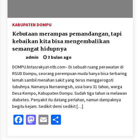
Pelarian terduga Otak Curanmor di Kecamatan
kempo, Berakhir di tangan Tim Opsnal Polsek
Kempo
3 minggu ago
KABUPATEN DOMPU
Kebutaan merampas pemandangan, tapi
Tim Opsnal Polsek Kempo Amankan salah satu
Terduga Curanmor yang sempat jadi DPO
kebaikan kita bisa mengembalikan
selama Sepekan
semangat hidupnya
3 minggu ago
admin
3 bulan ago
Tim Opsnal Polsek Kempo Amankan salah satu
DOMPU.lintasrakyat-ntb.com– Di sebuah ruang perawatan di
Terduga Curanmor yang sempat jadi DPO
selama Sepekan
RSUD Dompu, seorang perempuan muda hanya bisa terbaring
lemah sambil menahan sakit yang terus menggerogoti
3 minggu ago
tubuhnya. Namanya Nurnaningsih, usia baru 31 tahun, warga
Sekjen GTKN Desak Revisi PermenPANRB
Desa Kempo, Kabupaten Dompu. Sudah tiga tahun ia melawan
Nomor 9 Tahun 2026, Soroti Ketidakpastian
diabetes. Penyakit itu datang perlahan, namun dampaknya
Nasib PPPK Paruh Waktu di Tengah
begitu kejam. Sedikit demi sedikit […]
Keterbatasan Fiskal Daerah
4 minggu ago
Facebook
Mastodon
Email
Share
Polsek Pekat Kawal Aksi Petani Tebu Secara
Humanis, Dialog dengan PT SMS Hasilkan
Kesepakatan Awal Demi Menjaga Harkamtibmas
1 bulan ago