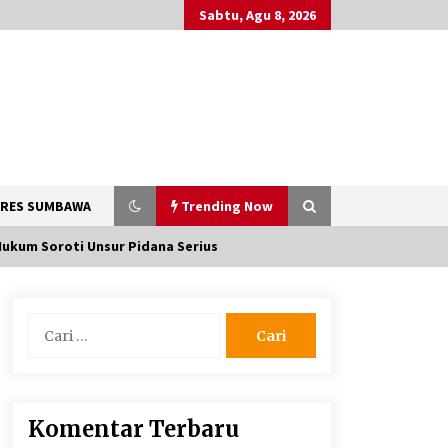
Sabtu, Agu 8, 2026
RES SUMBAWA
Trending Now
Hukum Soroti Unsur Pidana Serius
Jajaran Polsek Kempo Amankan
Cari
ODGJ yang Sering Meresahkan
untuk:
Warga di wilayah hukumnya
1 minggu ago
Batu yang Dulunya Mengganggu,
Komentar Terbaru
Kini Jadi Berkah Bagi Petani Desa
Mpuri