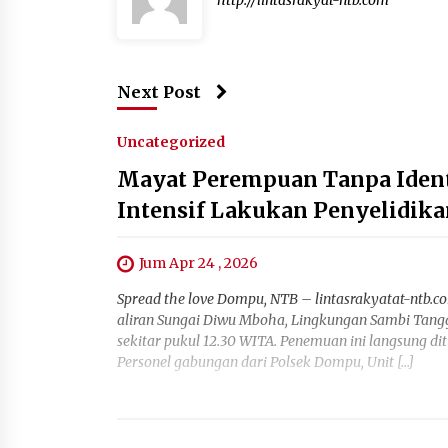
Next Post
Uncategorized
Mayat Perempuan Tanpa Identi
Intensif Lakukan Penyelidik
Jum Apr 24 , 2026
Spread the love Dompu, NTB – lintasrakyatat-ntb.c
aliran Sungai Diwu Mboha, Lingkungan Sambi Tang
sekitar pukul 12.30 WITA. Penemuan ini langsung dit
Personel gabungan dari Polsek Dompu, Unit […]