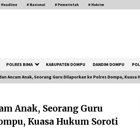
 Headline
# Nasional
# Pemerintah
# Hukrim
POLRES BIMA
KABUPATEN DOMPU
DANDIM DOMPU
POL
dan Ancam Anak, Seorang Guru Dilaporkan ke Polres Dompu, Kuasa 
Polsek Kempo Serahkan ODGJ ke
Ketua DPRD Dompu untuk Dirujuk ke
am Anak, Seorang Guru
RSJ
2 hari ago
Dompu, Kuasa Hukum Soroti
Bupati Ady Tak Konsisten, Jargon
Jabatan Tanpa Mahar Hanya Modus