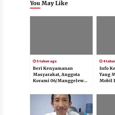
You May Like
5 tahun ago
4 tahu
Beri Kenyamanan
Info K
Masyarakat, Anggota
Yang 
Korami 06/Manggelewa
Mobil 
Dan Polsek Manggelewa
Nopol. 
gaiat pengamanan
Hubung
vaksin