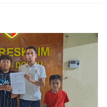
2 minggu ago
Pelarian terduga Otak Curanmor di
Kecamatan kempo, Berakhir di
tangan Tim Opsnal Polsek Kempo
3 minggu ago
Sekjen GTKN Desak Revisi
PermenPANRB Nomor 9 Tahun 2026,
Soroti Ketidakpastian Nasib PPPK
Paruh Waktu di Tengah
4 minggu ago
Keterbatasan Fiskal Daerah