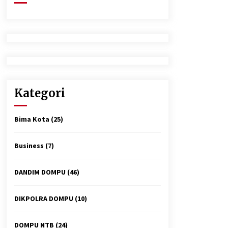
2 minggu ago
Tim Opsnal Polsek Kempo Amankan
salah satu Terduga Curanmor yang
sempat jadi DPO selama Sepekan
3 minggu ago
Polsek Pekat Kawal Aksi Petani Tebu
Secara Humanis, Dialog dengan PT
Kategori
SMS Hasilkan Kesepakatan Awal
Demi Menjaga Harkamtibmas
1 bulan ago
Bima Kota
(25)
Business
(7)
DANDIM DOMPU
(46)
DIKPOLRA DOMPU
(10)
DOMPU NTB
(24)