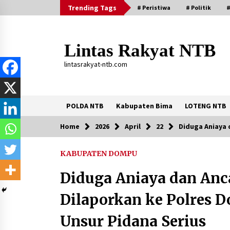
Skip
Trending Tags
# Peristiwa
# Politik
#
to
content
Lintas Rakyat NTB
lintasrakyat-ntb.com
POLDA NTB
Kabupaten Bima
LOTENG NTB
Home
2026
April
22
Diduga Aniaya 
Trending Now
KABUPATEN DOMPU
Aksi Penggerebekan Pengedar Sabu
di Dompu, Ketegangan Memuncak di
Diduga Aniaya dan Anc
Kampung Bebas Dari Narkoba
2 tahun ago
Dilaporkan ke Polres 
Stop Buang Biji Asam! Warga Nusa
Unsur Pidana Serius
Jaya Sulap Jadi Camilan Kekinian