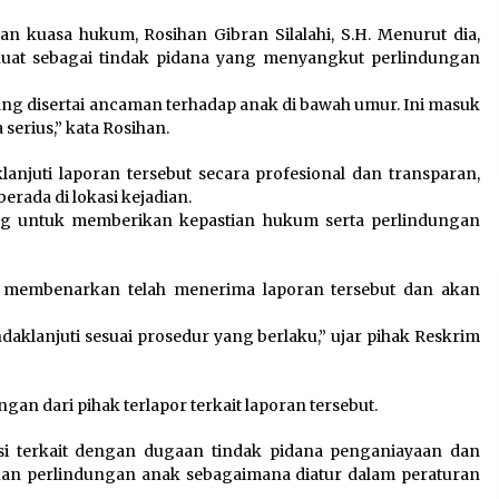
 kuasa hukum, Rosihan Gibran Silalahi, S.H. Menurut dia,
 kuat sebagai tindak pidana yang menyangkut perlindungan
ng disertai ancaman terhadap anak di bawah umur. Ini masuk
serius,” kata Rosihan.
juti laporan tersebut secara profesional dan transparan,
rada di lokasi kejadian.
ng untuk memberikan kepastian hukum serta perlindungan
u membenarkan telah menerima laporan tersebut dan akan
aklanjuti sesuai prosedur yang berlaku,” ujar pihak Reskrim
gan dari pihak terlapor terkait laporan tersebut.
nsi terkait dengan dugaan tindak pidana penganiayaan dan
uan perlindungan anak sebagaimana diatur dalam peraturan