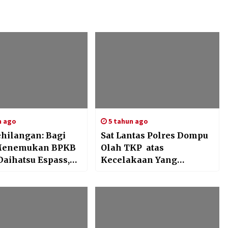
n ago
5 tahun ago
ehilangan: Bagi
Sat Lantas Polres Dompu
Menemukan BPKB
Olah TKP atas
Daihatsu Espass,
Kecelakaan Yang
EA 1460 LZ,
Menewaskan Satu
i Samsat Terdekat
keluarga