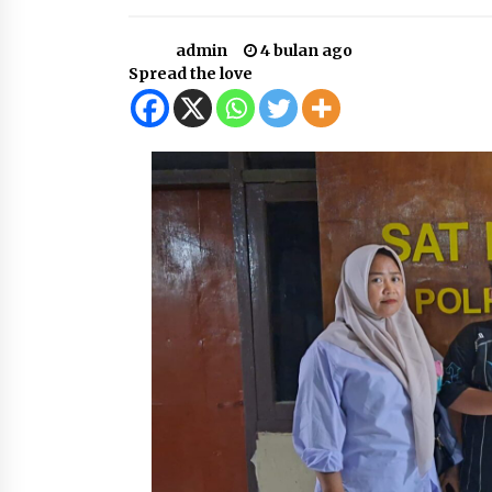
1 minggu ago
admin
4 bulan ago
Sambut Hari Anak 2026 Bertema
Spread the love
“21 Kambeke Anak”, Babinkamtibmas
Desa Ta’a dan Babinsa Desa Ta’a
Gelar Patroli KambekeMalam
3 minggu ago
Tim Opsnal Polsek Kempo Amankan
salah satu Terduga Curanmor yang
sempat jadi DPO selama Sepekan
3 minggu ago
SATRESNARKOBA POLRES DOMPU
AMANKAN TERDUGA PELAKU
NARKOTIKA DI KECAMATAN KEMPO,
BELASAN PAKET DIDUGA SABU
1 bulan ago
DISITA