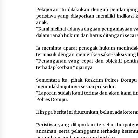
Pelaporan itu dilakukan dengan pendampingan
peristiwa yang dilaporkan memiliki indikasi
anak.
“Kami melihat adanya dugaan penganiayaan ya
dalam ranah hukum dan harus ditangani secara 
Ia meminta aparat penegak hukum menindaklan
termasuk dengan memeriksa saksi-saksi yang be
“Penanganan yang cepat dan objektif penti
terhadap korban,” ujarnya.
Sementara itu, pihak Reskrim Polres Domp
menindaklanjutinya sesuai prosedur.
“Laporan sudah kami terima dan akan kami tind
Polres Dompu.
Hingga berita ini diturunkan, belum ada keteran
Peristiwa yang dilaporkan tersebut berpote
ancaman, serta pelanggaran terhadap ketent
perundang-undangan yang berlaku.