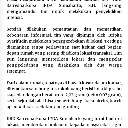
1 bulan ago
Satresnarkoba IPDA Sumaharto, S.H. langsung
mengomandoi tim untuk melakukan penyelidikan
SATRESNARKOBA POLRES DOMPU AMANKAN
intensif.
TERDUGA PELAKU NARKOTIKA DI KECAMATAN
KEMPO, BELASAN PAKET DIDUGA SABU DISITA
Setelah dilakukan pemantauan dan memastikan
1 bulan ago
kebenaran informasi, tim yang dipimpin oleh Bripka
Syarifudin melakukan penggerebekan di lokasi. Terduga
diamankan tanpa perlawanan saat keluar dari bagian
depan rumah yang sering dijadikan lokasi transaksi. Tim
pun langsung mensterilkan lokasi dan menggelar
penggeledahan yang disaksikan oleh dua warga
setempat.
Dari dalam rumah, tepatnya di bawah kasur dalam kamar,
ditemukan satu bungkus rokok yang berisi lima klip sabu
siap edar dengan berat bruto 2,02 gram (netto 0,07 gram),
serta sejumlah alat hisap seperti bong, kaca pireks, korek
api modifikasi, sedotan, dan gunting.
KBO Satresnarkoba IPDA Sumaharto yang turut hadir di
lokasi, memberikan imbauan kepada masyarakat agar