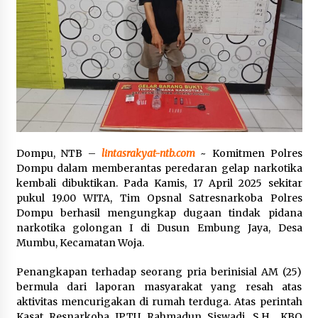
Pelarian terduga Otak Curanmor di Kecamatan
kempo, Berakhir di tangan Tim Opsnal Polsek
Kempo
3 minggu ago
Tim Opsnal Polsek Kempo Amankan salah satu
Terduga Curanmor yang sempat jadi DPO
selama Sepekan
3 minggu ago
Dompu, NTB –
lintasrakyat-ntb.com
~ Komitmen Polres
Tim Opsnal Polsek Kempo Amankan salah satu
Dompu dalam memberantas peredaran gelap narkotika
Terduga Curanmor yang sempat jadi DPO
selama Sepekan
kembali dibuktikan. Pada Kamis, 17 April 2025 sekitar
3 minggu ago
pukul 19.00 WITA, Tim Opsnal Satresnarkoba Polres
Dompu berhasil mengungkap dugaan tindak pidana
Sekjen GTKN Desak Revisi PermenPANRB
narkotika golongan I di Dusun Embung Jaya, Desa
Nomor 9 Tahun 2026, Soroti Ketidakpastian
Mumbu, Kecamatan Woja.
Nasib PPPK Paruh Waktu di Tengah
Keterbatasan Fiskal Daerah
4 minggu ago
Penangkapan terhadap seorang pria berinisial AM (25)
bermula dari laporan masyarakat yang resah atas
Polsek Pekat Kawal Aksi Petani Tebu Secara
aktivitas mencurigakan di rumah terduga. Atas perintah
Humanis, Dialog dengan PT SMS Hasilkan
Kesepakatan Awal Demi Menjaga Harkamtibmas
Kasat Resnarkoba IPTU Rahmadun Siswadi, S.H., KBO