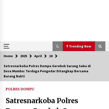
Trending Now
Home
2025
April
18
Trending Now
Satresnarkoba Polres Dompu Gerebek Sarang Sabu di
Desa Mumbu: Terduga Pengedar Ditangkap Bersama
Aksi Penggerebekan Pengedar Sabu di Dompu,
Barang Bukti
Ketegangan Memuncak di Kampung Bebas Dari
Narkoba
2 tahun ago
POLRES DOMPU
Polsek Kempo Serahkan ODGJ ke Ketua DPRD
Satresnarkoba Polres
Dompu untuk Dirujuk ke RSJ
3 hari ago