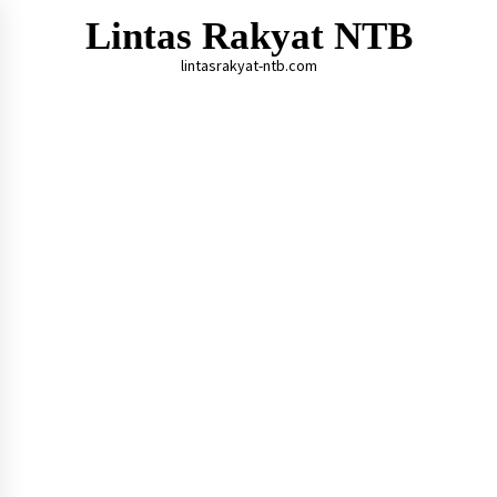
Skip
Lintas Rakyat NTB
to
content
lintasrakyat-ntb.com