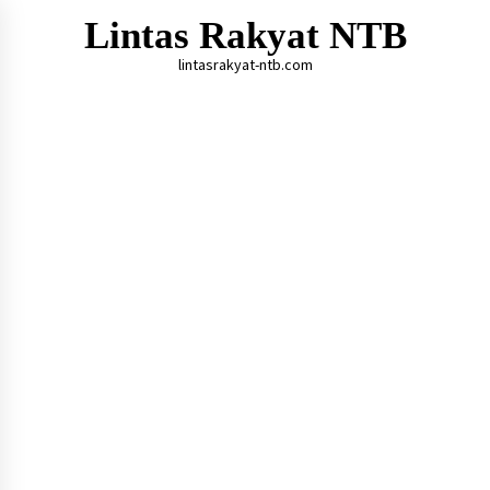
Skip
Lintas Rakyat NTB
to
content
lintasrakyat-ntb.com