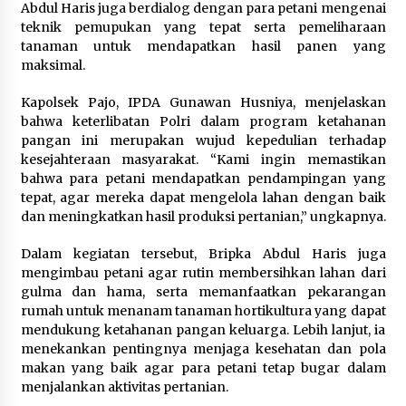
Abdul Haris juga berdialog dengan para petani mengenai
1 bulan ago
teknik pemupukan yang tepat serta pemeliharaan
tanaman untuk mendapatkan hasil panen yang
SATRESNARKOBA POLRES DOMPU AMANKAN
maksimal.
TERDUGA PELAKU NARKOTIKA DI KECAMATAN
KEMPO, BELASAN PAKET DIDUGA SABU DISITA
Kapolsek Pajo, IPDA Gunawan Husniya, menjelaskan
1 bulan ago
bahwa keterlibatan Polri dalam program ketahanan
pangan ini merupakan wujud kepedulian terhadap
kesejahteraan masyarakat. “Kami ingin memastikan
bahwa para petani mendapatkan pendampingan yang
tepat, agar mereka dapat mengelola lahan dengan baik
dan meningkatkan hasil produksi pertanian,” ungkapnya.
Dalam kegiatan tersebut, Bripka Abdul Haris juga
mengimbau petani agar rutin membersihkan lahan dari
gulma dan hama, serta memanfaatkan pekarangan
rumah untuk menanam tanaman hortikultura yang dapat
mendukung ketahanan pangan keluarga. Lebih lanjut, ia
menekankan pentingnya menjaga kesehatan dan pola
makan yang baik agar para petani tetap bugar dalam
menjalankan aktivitas pertanian.