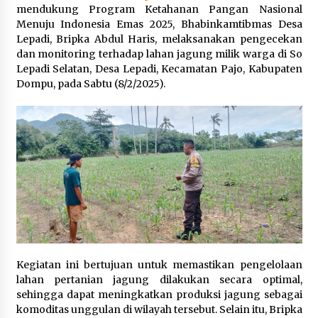
mendukung Program Ketahanan Pangan Nasional
Pelarian terduga Otak Curanmor di Kecamatan
Menuju Indonesia Emas 2025, Bhabinkamtibmas Desa
kempo, Berakhir di tangan Tim Opsnal Polsek
Lepadi, Bripka Abdul Haris, melaksanakan pengecekan
Kempo
dan monitoring terhadap lahan jagung milik warga di So
3 minggu ago
Lepadi Selatan, Desa Lepadi, Kecamatan Pajo, Kabupaten
Dompu, pada Sabtu (8/2/2025).
Tim Opsnal Polsek Kempo Amankan salah satu
Terduga Curanmor yang sempat jadi DPO
selama Sepekan
4 minggu ago
Tim Opsnal Polsek Kempo Amankan salah satu
Terduga Curanmor yang sempat jadi DPO
selama Sepekan
4 minggu ago
Sekjen GTKN Desak Revisi PermenPANRB
Nomor 9 Tahun 2026, Soroti Ketidakpastian
Nasib PPPK Paruh Waktu di Tengah
Keterbatasan Fiskal Daerah
4 minggu ago
Kegiatan ini bertujuan untuk memastikan pengelolaan
lahan pertanian jagung dilakukan secara optimal,
Polsek Pekat Kawal Aksi Petani Tebu Secara
sehingga dapat meningkatkan produksi jagung sebagai
Humanis, Dialog dengan PT SMS Hasilkan
komoditas unggulan di wilayah tersebut. Selain itu, Bripka
Kesepakatan Awal Demi Menjaga Harkamtibmas