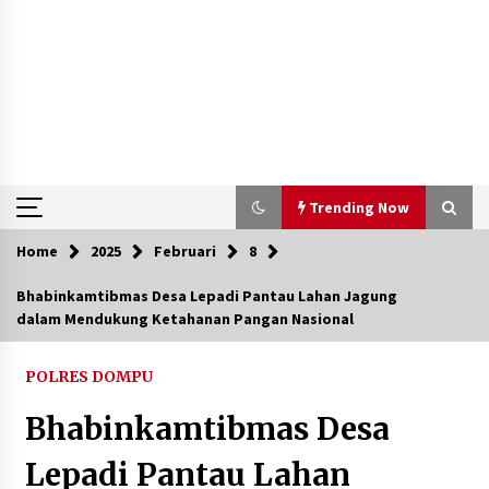
Trending Now
Home
2025
Februari
8
Trending Now
Bhabinkamtibmas Desa Lepadi Pantau Lahan Jagung
dalam Mendukung Ketahanan Pangan Nasional
Aksi Penggerebekan Pengedar Sabu di Dompu,
Ketegangan Memuncak di Kampung Bebas Dari
Narkoba
POLRES DOMPU
2 tahun ago
Bhabinkamtibmas Desa
Polsek Kempo Serahkan ODGJ ke Ketua DPRD
Dompu untuk Dirujuk ke RSJ
Lepadi Pantau Lahan
4 hari ago