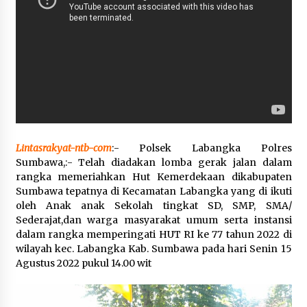
Polsek Pekat Kawal Aksi Petani Tebu Secara
Humanis, Dialog dengan PT SMS Hasilkan
Kesepakatan Awal Demi Menjaga Harkamtibmas
1 bulan ago
Lintasrakyat-ntb-com
:- Polsek Labangka Polres
Sumbawa,:- Telah diadakan lomba gerak jalan dalam
rangka memeriahkan Hut Kemerdekaan dikabupaten
Sumbawa tepatnya di Kecamatan Labangka yang di ikuti
oleh Anak anak Sekolah tingkat SD, SMP, SMA/
Sederajat,dan warga masyarakat umum serta instansi
dalam rangka memperingati HUT RI ke 77 tahun 2022 di
wilayah kec. Labangka Kab. Sumbawa pada hari Senin 15
Agustus 2022 pukul 14.00 wit