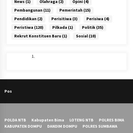
News
(1)
Olahraga
(2)
Opini
(4)
Pembangunan
(11)
Pemerintah
(15)
Pendidikan
(2)
Perisitiwa
(3)
Perisiwa
(4)
Peristiwa
(120)
Pilkada
(1)
Politik
(35)
Rekrut Konstituen Baru
(1)
Sosial
(10)
Pos
POLDA NTB
Kabupaten Bima
LOTENG NTB
POLRES BIMA
KABUPATEN DOMPU
DANDIM DOMPU
POLRES SUMBAWA