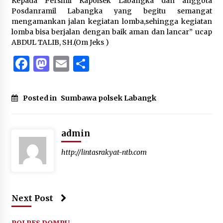
Kepada Persinil Kapolsek Labangka dan anggota
Posdanramil Labangka yang begitu semangat
mengamankan jalan kegiatan lomba,sehingga kegiatan
lomba bisa berjalan dengan baik aman dan lancar” ucap
ABDUL TALIB, SH.(Om Jeks )
Facebook
Mastodon
Email
Share
Posted in
Sumbawa polsek Labangk
admin
http://lintasrakyat-ntb.com
Next Post