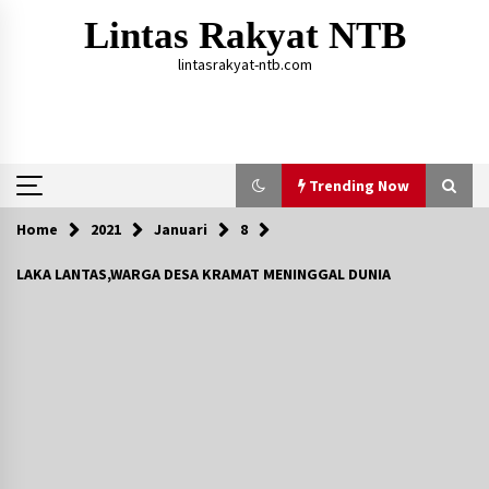
Skip
Lintas Rakyat NTB
to
content
lintasrakyat-ntb.com
Trending Now
Home
2021
Januari
8
Trending Now
LAKA LANTAS,WARGA DESA KRAMAT MENINGGAL DUNIA
Aksi Penggerebekan Pengedar Sabu di Dompu,
Ketegangan Memuncak di Kampung Bebas Dari
Narkoba
2 tahun ago
Polsek Kempo Serahkan ODGJ ke Ketua DPRD
Dompu untuk Dirujuk ke RSJ
1 hari ago