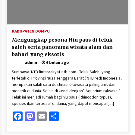
Pelarian terduga Otak Curanmor di Kecamatan
kempo, Berakhir di tangan Tim Opsnal Polsek
Kempo
3 minggu ago
KABUPATEN DOMPU
Mengungkap pesona Hiu paus di teluk
Tim Opsnal Polsek Kempo Amankan salah satu
Terduga Curanmor yang sempat jadi DPO
saleh serta panorama wisata alam dan
selama Sepekan
bahari yang eksotis
3 minggu ago
admin
6 bulan ago
Tim Opsnal Polsek Kempo Amankan salah satu
Sumbawa. NTB-lintasrakyat-ntb.com.- Teluk Saleh, yang
Terduga Curanmor yang sempat jadi DPO
selama Sepekan
terletak di Provinsi Nusa Tenggara Barat ( NTB red) Indonesia,
merupakan salah satu destinasi ekowisata paling unik dan
3 minggu ago
menarik di dunia. Selain di kenal dengan” Aquarium raksasa ”
Sekjen GTKN Desak Revisi PermenPANRB
Teluk ini menjadi rumah bagi hiu paus (Rhincodon typus),
Nomor 9 Tahun 2026, Soroti Ketidakpastian
spesies ikan terbesar di dunia, yang dapat mencapai […]
Nasib PPPK Paruh Waktu di Tengah
Keterbatasan Fiskal Daerah
3 minggu ago
Facebook
Mastodon
Email
Share
Polsek Pekat Kawal Aksi Petani Tebu Secara
Humanis, Dialog dengan PT SMS Hasilkan
Kesepakatan Awal Demi Menjaga Harkamtibmas