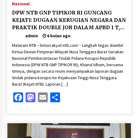
Nasional
DPW NTB GNP TIPIKOR RI GUNCANG
KEJATI: DUGAAN KERUGIAN NEGARA DAN
PRAKTIK DOUBLE JOB DALAM APBD 1 T,A
2025 DIANGKAT KE MEJA HUKUM
admin
6 bulan ago
Mataram NTB – lintasrakyat-ntb.com ~ Langkah tegas diambil
Ketua Dewan Pimpinan Wilayah Nusa Tenggara Barat Gerakan
Nasional Pemberantasan Tindak Pidana Korupsi Republik
Indonesia (DPW NTB GNP TIPIKOR RI), Khairul Idham, bersama
timnya, dengan secara resmi menyampaikan laporan dugaan
tindak pidana korupsi ke Kejaksaan Tinggi Nusa Tenggara
Barat (Kejati NTB). Laporan […]
Facebook
Mastodon
Email
Share