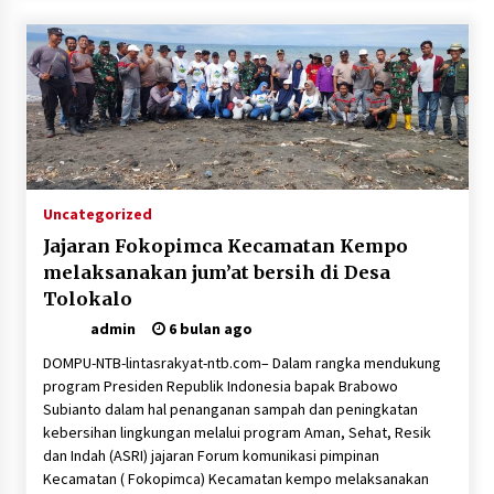
4 minggu ago
SATRESNARKOBA POLRES DOMPU AMANKAN
TERDUGA PELAKU NARKOTIKA DI KECAMATAN
KEMPO, BELASAN PAKET DIDUGA SABU DISITA
1 bulan ago
Uncategorized
Jajaran Fokopimca Kecamatan Kempo
melaksanakan jum’at bersih di Desa
Tolokalo
admin
6 bulan ago
DOMPU-NTB-lintasrakyat-ntb.com– Dalam rangka mendukung
program Presiden Republik Indonesia bapak Brabowo
Subianto dalam hal penanganan sampah dan peningkatan
kebersihan lingkungan melalui program Aman, Sehat, Resik
dan Indah (ASRI) jajaran Forum komunikasi pimpinan
Kecamatan ( Fokopimca) Kecamatan kempo melaksanakan