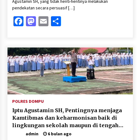
Agustamin SH, yang tidak henti-hentinya melakukan
pendekatan secara persuasif […]
Facebook
Mastodon
Email
Share
POLRES DOMPU
Iptu Agustamin SH, Pentingnya menjaga
Kamtibmas dan keharmonisan baik di
lingkungan sekolah maupun di tengah
masyarakat
admin
6 bulan ago