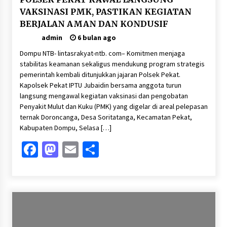
VAKSINASI PMK, PASTIKAN KEGIATAN
Jajaran Polsek Kempo Amankan ODGJ yang
BERJALAN AMAN DAN KONDUSIF
Sering Meresahkan Warga di wilayah
hukumnya
admin
6 bulan ago
7 hari ago
Dompu NTB- lintasrakyat-ntb. com– Komitmen menjaga
stabilitas keamanan sekaligus mendukung program strategis
Stop Buang Biji Asam! Warga Nusa Jaya Sulap
Jadi Camilan Kekinian
pemerintah kembali ditunjukkan jajaran Polsek Pekat.
1 minggu ago
Kapolsek Pekat IPTU Jubaidin bersama anggota turun
langsung mengawal kegiatan vaksinasi dan pengobatan
Penyakit Mulut dan Kuku (PMK) yang digelar di areal pelepasan
Bupati Ady Tak Konsisten, Jargon Jabatan
ternak Doroncanga, Desa Soritatanga, Kecamatan Pekat,
Tanpa Mahar Hanya Modus
Kabupaten Dompu, Selasa […]
2 minggu ago
Facebook
Mastodon
Email
Share
Batu yang Dulunya Mengganggu, Kini Jadi
Berkah Bagi Petani Desa Mpuri
2 minggu ago
Sambut Hari Anak 2026 Bertema “21 Kambeke
Anak”, Babinkamtibmas Desa Ta’a dan Babinsa
Desa Ta’a Gelar Patroli KambekeMalam
3 minggu ago