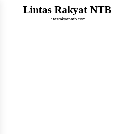
Skip
Lintas Rakyat NTB
to
content
lintasrakyat-ntb.com