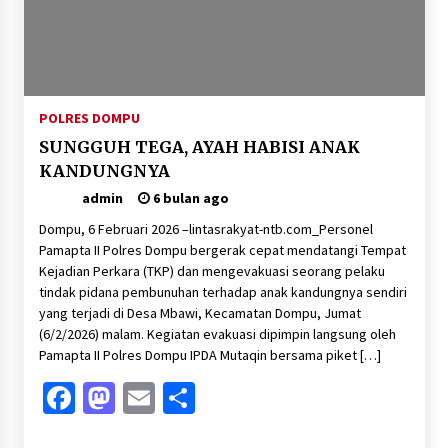
POLRES DOMPU
SUNGGUH TEGA, AYAH HABISI ANAK
KANDUNGNYA
admin
6 bulan ago
Dompu, 6 Februari 2026 –lintasrakyat-ntb.com_Personel
Pamapta II Polres Dompu bergerak cepat mendatangi Tempat
Kejadian Perkara (TKP) dan mengevakuasi seorang pelaku
tindak pidana pembunuhan terhadap anak kandungnya sendiri
yang terjadi di Desa Mbawi, Kecamatan Dompu, Jumat
(6/2/2026) malam. Kegiatan evakuasi dipimpin langsung oleh
Pamapta II Polres Dompu IPDA Mutaqin bersama piket […]
Facebook
Mastodon
Email
Share