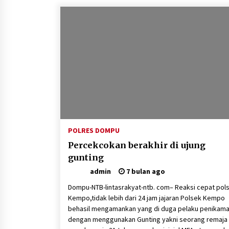
POLRES DOMPU
Percekcokan berakhir di ujung
gunting
admin
7 bulan ago
Dompu-NTB-lintasrakyat-ntb. com– Reaksi cepat pol
Kempo,tidak lebih dari 24 jam jajaran Polsek Kempo
behasil mengamankan yang di duga pelaku penikam
dengan menggunakan Gunting yakni seorang remaja