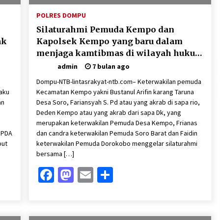
POLRES DOMPU
Silaturahmi Pemuda Kempo dan
ak
Kapolsek Kempo yang baru dalam
menjaga kamtibmas di wilayah hukum
Polsek kempo
admin
7 bulan ago
s
Dompu-NTB-lintasrakyat-ntb.com– Keterwakilan pemuda
aku
Kecamatan Kempo yakni Bustanul Arifin karang Taruna
an
Desa Soro, Fariansyah S. Pd atau yang akrab di sapa rio,
Deden Kempo atau yang akrab dari sapa Dk, yang
merupakan keterwakilan Pemuda Desa Kempo, Frianas
 IPDA
dan candra keterwakilan Pemuda Soro Barat dan Faidin
but
keterwakilan Pemuda Dorokobo menggelar silaturahmi
bersama […]
Facebook
Mastodon
Email
Share