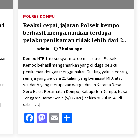
2 minggu ago
POLRES DOMPU
Pelarian terduga Otak Curanmor di
Kecamatan kempo, Berakhir di
ud
Reaksi cepat, jajaran Polsek kempo
tangan Tim Opsnal Polsek Kempo
berhasil mengamankan terduga
3 minggu ago
pelaku penikaman tidak lebih dari 24
jam
admin
7 bulan ago
Sekjen GTKN Desak Revisi
PermenPANRB Nomor 9 Tahun 2026,
naan
Dompu-NTB-lintasrakyat-ntb. com– Jajaran Polsek
Soroti Ketidakpastian Nasib PPPK
Paruh Waktu di Tengah
Kempo behasil mengamankan yang di duga pelaku
3 minggu ago
Keterbatasan Fiskal Daerah
penikaman dengan menggunakan Gunting yakni seorang
remaja yang berusia 21 tahun yang berinisial MFA atau
ini
saudar A yang merupakan warga dusun Karama Desa
i
Soro Barat Kecamatan Kempo, Kabupaten Dompu, Nusa
Tenggara Barat. Senin (5/1/2026) sekira pukul 09.45 di
]
salah […]
Facebook
Mastodon
Email
Share