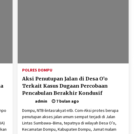
POLRES DOMPU
Aksi Penutupan Jalan di Desa O’o
ua
Terkait Kasus Dugaan Percobaan
Pencabulan Berakhir Kondusif
admin
7 bulan ago
empo
Dompu, NTB-lintasrakyat-ntb. Com-Aksi protes berupa
n
penutupan akses jalan umum sempat terjadi di Jalan
UA)
Lintas Sumbawa–Bima, tepatnya di wilayah Desa O’o,
akan
Kecamatan Dompu, Kabupaten Dompu, Jumat malam