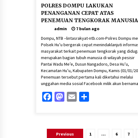
POLRES DOMPU LAKUKAN
PENANGANAN CEPAT ATAS
PENEMUAN TENGKORAK MANUSIA
PESISIR PANTAI HU’U
admin
7 bulan ago
Dompu, NTB –lintasrakyat-ntb.com-Polres Dompu mel
Polsek Hu’u bergerak cepat menindaklanjuti informa
masyarakat terkait penemuan tengkorak yang didug
merupakan bagian tubuh manusia di wilayah pesisir
Pantai Wadu Me’e, Dusun Nangadoro, Desa Hu’u,
Kecamatan Hu’u, Kabupaten Dompu, Kamis (01/01/20
Penemuan tersebut pertama kali diketahui melalui
unggahan media sosial Facebook milik akun bernama
Facebook
Mastodon
Email
Share
Paginasi
Previous
1
…
6
7