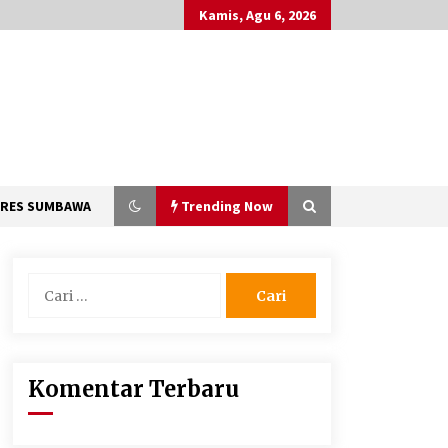
Kamis, Agu 6, 2026
RES SUMBAWA
Trending Now
Cari
untuk:
Jajaran Polsek Kempo Amankan
ODGJ yang Sering Meresahkan
Warga di wilayah hukumnya
6 hari ago
Komentar Terbaru
Batu yang Dulunya Mengganggu,
Kini Jadi Berkah Bagi Petani Desa
Mpuri