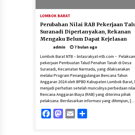
1 minggu ago
LOMBOK BARAT
Sambut Hari Anak 2026 Bertema
“21 Kambeke Anak”, Babinkamtibmas
Perubahan Nilai RAB Pekerjaan Tal
Desa Ta’a dan Babinsa Desa Ta’a
Suranadi Dipertanyakan, Rekanan
Gelar Patroli KambekeMalam
3 minggu ago
Mengaku Belum Dapat Kejelasan
admin
7 bulan ago
Tim Opsnal Polsek Kempo Amankan
salah satu Terduga Curanmor yang
Lombok Barat NTB – lintasrakyat-ntb.com ~ Pelaksa
sempat jadi DPO selama Sepekan
pekerjaan Pembuatan Talud Penahan Tanah di Desa
3 minggu ago
Suranadi, Kecamatan Narmada, yang dilaksanakan
melalui Program Penanggulangan Bencana Tahun
SATRESNARKOBA POLRES DOMPU
AMANKAN TERDUGA PELAKU
Anggaran 2024 oleh BPBD Kabupaten Lombok Barat, k
NARKOTIKA DI KECAMATAN KEMPO,
menjadi perhatian setelah munculnya perbedaan nila
BELASAN PAKET DIDUGA SABU
1 bulan ago
Rencana Anggaran Biaya (RAB) yang diterima pihak
DISITA
pelaksana. Berdasarkan informasi yang dihimpun, […
Facebook
Mastodon
Email
Share