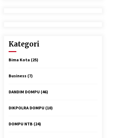
2 minggu ago
Tim Opsnal Polsek Kempo Amankan
salah satu Terduga Curanmor yang
sempat jadi DPO selama Sepekan
3 minggu ago
Kategori
Polsek Pekat Kawal Aksi Petani Tebu
Secara Humanis, Dialog dengan PT
SMS Hasilkan Kesepakatan Awal
Bima Kota
(25)
Demi Menjaga Harkamtibmas
4 minggu ago
Business
(7)
DANDIM DOMPU
(46)
DIKPOLRA DOMPU
(10)
DOMPU NTB
(24)