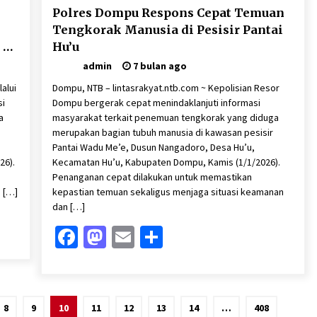
Polres Dompu Respons Cepat Temuan
Tengkorak Manusia di Pesisir Pantai
 DI
Hu’u
admin
7 bulan ago
alui
Dompu, NTB – lintasrakyat.ntb.com ~ Kepolisian Resor
si
Dompu bergerak cepat menindaklanjuti informasi
a
masyarakat terkait penemuan tengkorak yang diduga
merupakan bagian tubuh manusia di kawasan pesisir
Pantai Wadu Me’e, Dusun Nangadoro, Desa Hu’u,
26).
Kecamatan Hu’u, Kabupaten Dompu, Kamis (1/1/2026).
Penanganan cepat dilakukan untuk memastikan
 […]
kepastian temuan sekaligus menjaga situasi keamanan
dan […]
Facebook
Mastodon
Email
Share
8
9
10
11
12
13
14
…
408