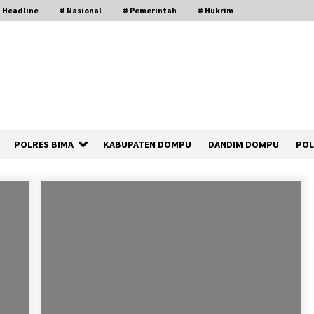
 Headline
# Nasional
# Pemerintah
# Hukrim
POLRES BIMA
KABUPATEN DOMPU
DANDIM DOMPU
POL
Polsek Kempo Serahkan ODGJ ke
Ketua DPRD Dompu untuk Dirujuk ke
RSJ
21 jam ago
Bupati Ady Tak Konsisten, Jargon
Jabatan Tanpa Mahar Hanya Modus