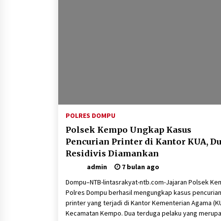
POLRES DOMPU
Polsek Kempo Ungkap Kasus
Pencurian Printer di Kantor KUA, D
Residivis Diamankan
admin
7 bulan ago
Dompu–NTB-lintasrakyat-ntb.com-Jajaran Polsek K
Polres Dompu berhasil mengungkap kasus pencuria
printer yang terjadi di Kantor Kementerian Agama (K
Kecamatan Kempo. Dua terduga pelaku yang merup