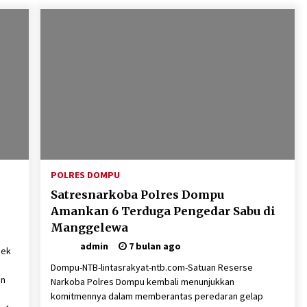
POLRES DOMPU
Satresnarkoba Polres Dompu
Amankan 6 Terduga Pengedar Sabu di
Manggelewa
admin
7 bulan ago
sek
Dompu-NTB-lintasrakyat-ntb.com-Satuan Reserse
an
Narkoba Polres Dompu kembali menunjukkan
komitmennya dalam memberantas peredaran gelap