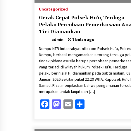
Uncategorized
Gerak Cepat Polsek Hu’u, Terduga
Pelaku Percobaan Pemerkosaan An
Tiri Diamankan
admin
7 bulan ago
Dompu-NTB-lintasrakyat-ntb.com-Polsek Hu’u, Polre
Dompu, berhasil mengamankan seorang terduga pel
tindak pidana asusila berupa percobaan pemerkosa
yang terjadi di wilayah hukum Polsek Hu’u. Terduga
pelaku berinisial H, diamankan pada Sabtu malam, 03
Januari 2026 sekitar pukul 22.20 WITA. Kapolsek Hu’u
Samsul Rizal menjelaskan bahwa pengamanan terse
merupakan tindak lanjut dari […]
Facebook
Mastodon
Email
Share