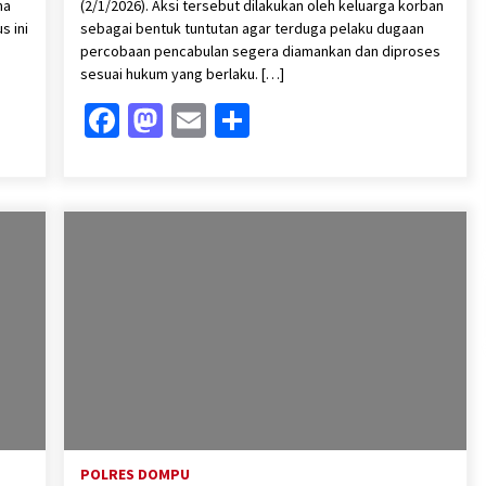
ma
(2/1/2026). Aksi tersebut dilakukan oleh keluarga korban
s ini
sebagai bentuk tuntutan agar terduga pelaku dugaan
percobaan pencabulan segera diamankan dan diproses
sesuai hukum yang berlaku. […]
Facebook
Mastodon
Email
Share
POLRES DOMPU