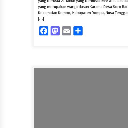
yang berusia 21 tahun yang berinisial MFA atau sauda
yang merupakan warga dusun Karama Desa Soro Bar
Kecamatan Kempo, Kabupaten Dompu, Nusa Tengga
[…]
Facebook
Mastodon
Email
Share